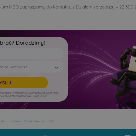
mium HBO zapraszamy do kontaktu z Działem sprzedaży – 22 300 2
ybrać? Doradzimy!
 siedziba w Warszawie, skontaktował się ze mną
dlową dotyczącą produktów i usług JMDI *
wości zamówienia Pakietu Premium HBO