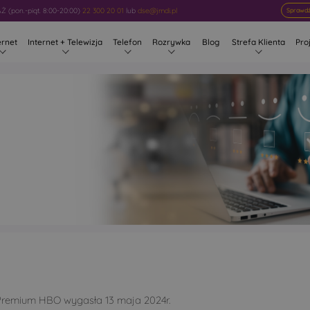
 (pon.-piąt. 8:00-20:00)
22 300 20 01
lub
dse@jmdi.pl
Sprawdź
ernet
Internet + Telewizja
Telefon
Rozrywka
Blog
Strefa Klienta
Pro
iwości zamówienia Pakie
HBO
 Premium HBO wygasła 13 maja 2024r.