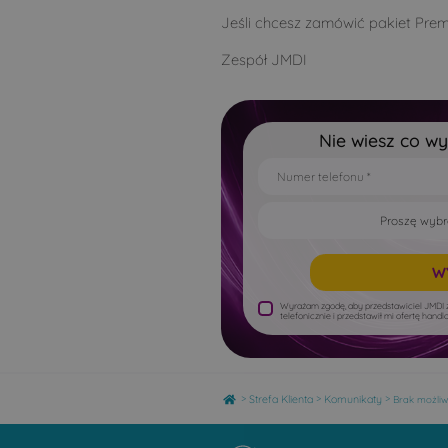
Jeśli chcesz zamówić pakiet Pre
Zespół JMDI
Nie wiesz co w
Wyrażam zgodę, aby przedstawiciel JMDI z
telefonicznie i przedstawił mi ofertę han
Home
>
>
>
Strefa Klienta
Komunikaty
Brak możli