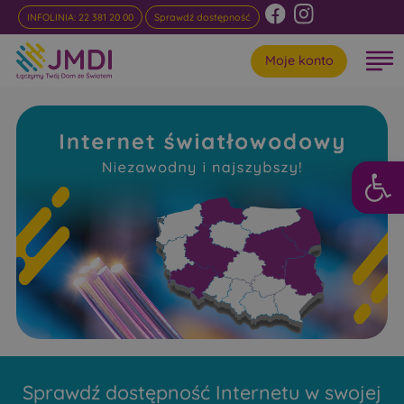
INFOLINIA: 22 381 20 00
Sprawdź dostępność
Moje konto
Otwórz 
Internet
Światłowodowy VII Dwór
Niezawodny i najszybszy w rankingach
Sprawdź dostępność Internetu w swojej