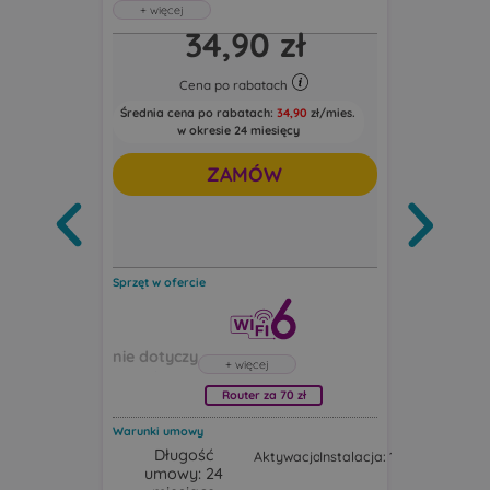
Światłowód
34,90 zł
Abonament uwzględnia rabat 5 zł za e-
400 Mb/s
fakturę oraz 5 zł za zgody marketingowe
Abonament 
+
2
Cena po rabatach
fakturę ora
Średnia cena po rabatach:
34,90
zł/mies.
Ce
Pobieraj do: 400 Mb/s
Pobi
w okresie 24 miesięcy
Wysyłaj do: 100 Mb/s
Wys
Średnia cen
w o
ZAMÓW
Sprzęt w ofercie
Sprzęt w oferc
Router za 70 zł
Warunki umowy
Warunki umo
Długość
Dług
Aktywacja: 19,00 zł
Instalacja: 1,00 zł
umowy: 24
umowy
Router Huawei FG630