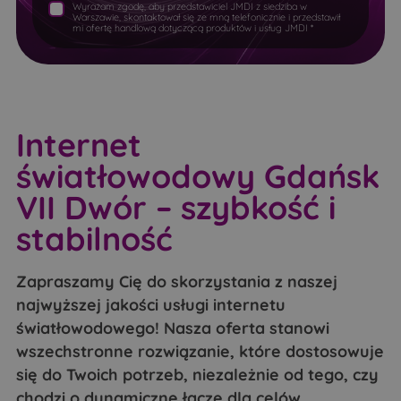
Wyrażam zgodę, aby przedstawiciel JMDI z siedziba w
Warszawie, skontaktował się ze mną telefonicznie i przedstawił
mi ofertę handlową dotyczącą produktów i usług JMDI *
Internet
światłowodowy Gdańsk
VII Dwór – szybkość i
stabilność
Zapraszamy Cię do skorzystania z naszej
najwyższej jakości usługi internetu
światłowodowego! Nasza oferta stanowi
wszechstronne rozwiązanie, które dostosowuje
się do Twoich potrzeb, niezależnie od tego, czy
chodzi o dynamiczne łącze dla celów