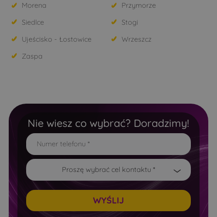
Morena
Przymorze
Siedlce
Stogi
Ujeścisko - Łostowice
Wrzeszcz
Zaspa
Nie wiesz co wybrać? Doradzimy!