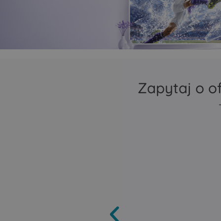
zasięg Mesh
repeater lub bridge
Porty Ethernet autom
wykrywają, czy mają 
jako LAN czy jako WA
Zapytaj o o