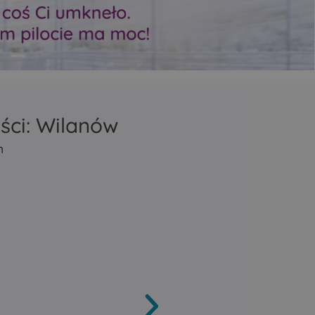
zasięg Mesh
zasięg Mesh
repeater lub bridge
repeater lub bridge
tycznie
Porty Ethernet automatycznie
Porty Ethernet automa
ziałać
wykrywają, czy mają działać
wykrywają, czy mają dz
N.
jako LAN czy jako WAN.
jako LAN czy jako WAN
ści: Wilanów
m