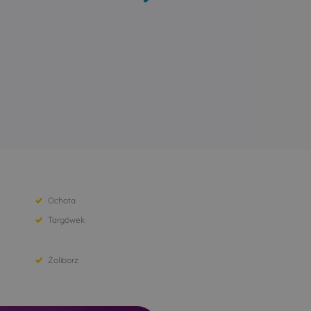
Ochota
Targówek
Żoliborz