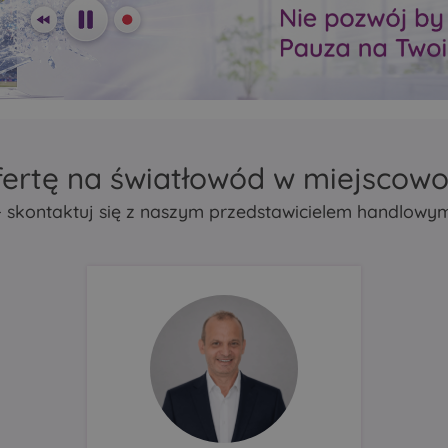
zasięg Mesh
zasięg Mesh
repeater lub bridge
repeater lub bridge
atycznie
Porty Ethernet automatycznie
Porty Ethernet automa
działać
wykrywają, czy mają działać
wykrywają, czy mają d
N.
jako LAN czy jako WAN.
jako LAN czy jako WA
fertę na światłowód w miejscowo
- skontaktuj się z naszym przedstawicielem handlowy