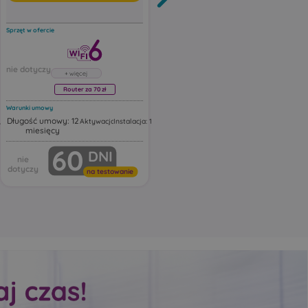
Sprzęt w ofercie
Sprzęt w ofercie
Router za 70 zł
Router za 70 zł
Warunki umowy
Warunki umowy
Długość umowy: 12
Długość umowy: 24
,00 zł
Aktywacja: 19,00 zł
Instalacja: 1,00 zł
Aktywacja: 19,00 zł
Instalacja: 1,
miesięcy
miesiące
Router Huawei FG630
Router Huawei FG630
60
60
DNI
DNI
resowy
Huawei FG630 to dwuzakresowy
Huawei FG630 to dwuzakr
esh.
router Wi‑Fi 6 z funkcją Mesh.
router Wi‑Fi 6 z funkcją Me
ter
Urządzenie działa jako router
Urządzenie działa jako rou
na testowanie
na testowanie
Wi‑Fi z portami Ethernet,
Wi‑Fi z portami Ethernet,
andardy
obsługując najnowsze standardy
obsługując najnowsze sta
tne
bezprzewodowe, inteligentne
bezprzewodowe, inteligen
zne
przełączanie i automatyczne
przełączanie i automatycz
rozszerzanie zasięgu sieci.
rozszerzanie zasięgu sieci.
ć w
Ten model może pracować w
Ten model może pracowa
ch, w
różnych trybach sieciowych, w
różnych trybach sieciowyc
tym jako:
tym jako:
główny router Wi‑Fi
główny router Wi‑Fi
ss Point
punkt dostępowy Access Point
punkt dostępowy Acces
ące
urządzenie rozszerzające
urządzenie rozszerzają