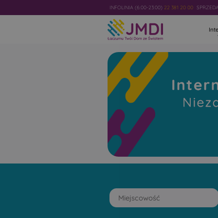
INFOLINIA (6:00-23:00)
22 381 20 00
SPRZEDAŻ
Int
Internet
Światłowod
Niezawodny i najszybszy w