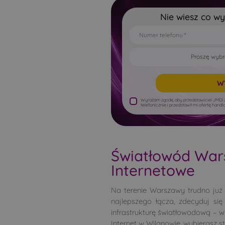
Nie wiesz co w
Wyrażam zgodę, aby przedstawiciel JMDI z
telefonicznie i przedstawił mi ofertę han
Światłowód Wars
Internetowe
Na terenie Warszawy trudno już d
najlepszego łącza, zdecyduj s
infrastrukturę światłowodową – w
Internet w Wilanowie, wybierasz s