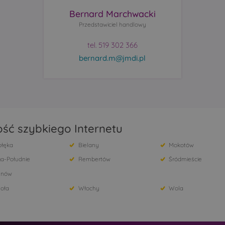
Bernard Marchwacki
Przedstawiciel handlowy
tel. 519 302 366
bernard.m@jmdi.pl
ść szybkiego Internetu
ołęka
Bielany
Mokotów
a-Południe
Rembertów
Śródmieście
ynów
oła
Włochy
Wola