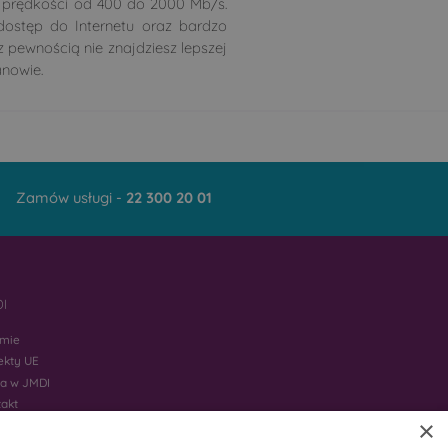
 o prędkości od 400 do 2000 Mb/s.
dostęp do Internetu oraz bardzo
z pewnością nie znajdziesz lepszej
anowie.
Zamów usługi -
22 300 20 01
I
rmie
ekty UE
ca w JMDI
takt
×