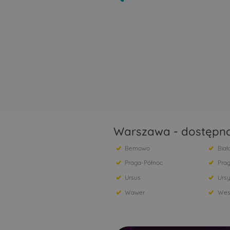
Warszawa - dostępno
Bemowo
Biał
Praga-Północ
Prag
Ursus
Urs
Wawer
Wes