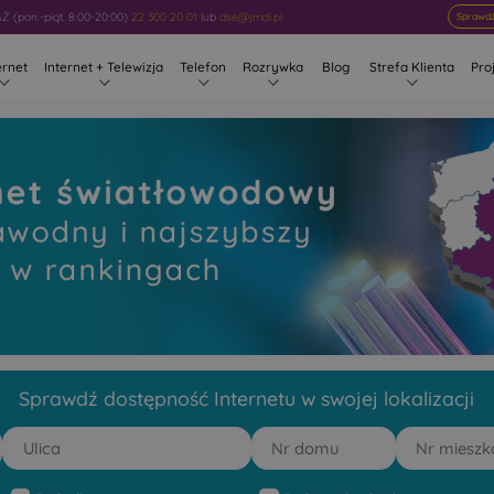
 (pon.-piąt. 8:00-20:00)
22 300 20 01
lub
dse@jmdi.pl
Sprawdź
ernet
Internet + Telewizja
Telefon
Rozrywka
Blog
Strefa Klienta
Pro
owy Wilanów
 rankingach
Sprawdź dostępność Internetu w swojej lokalizacji