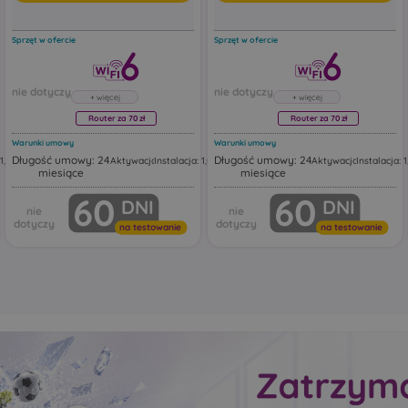
Sprzęt w ofercie
Sprzęt w ofercie
Router za 70 zł
Router za 70 zł
Warunki umowy
Warunki umowy
Długość umowy: 24
Długość umowy: 24
1,00 zł
Aktywacja: 19,00 zł
Instalacja: 1,00 zł
Aktywacja: 19,00 zł
Instalacja: 1
miesiące
miesiące
Router Huawei FG630
Router Huawei FG630
60
60
DNI
DNI
kresowy
Huawei FG630 to dwuzakresowy
Huawei FG630 to dwuzak
Mesh.
router Wi‑Fi 6 z funkcją Mesh.
router Wi‑Fi 6 z funkcją M
uter
Urządzenie działa jako router
Urządzenie działa jako rou
na testowanie
na testowanie
Wi‑Fi z portami Ethernet,
Wi‑Fi z portami Ethernet,
tandardy
obsługując najnowsze standardy
obsługując najnowsze st
ntne
bezprzewodowe, inteligentne
bezprzewodowe, inteligen
czne
przełączanie i automatyczne
przełączanie i automatyc
.
rozszerzanie zasięgu sieci.
rozszerzanie zasięgu sieci.
ać w
Ten model może pracować w
Ten model może pracowa
ch, w
różnych trybach sieciowych, w
różnych trybach sieciowy
tym jako:
tym jako:
główny router Wi‑Fi
główny router Wi‑Fi
ss Point
punkt dostępowy Access Point
punkt dostępowy Acce
jące
urządzenie rozszerzające
urządzenie rozszerzaj