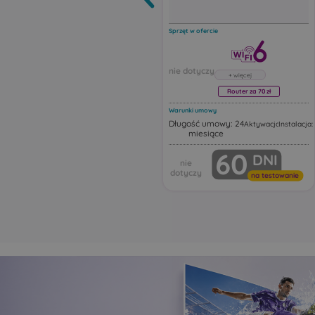
Sprzęt w ofercie
Router za 70 zł
Warunki umowy
Długość umowy: 24
Aktywacja: 19,00 zł
Instalacja: 
miesiące
Router Huawei FG630
60
DNI
Huawei FG630 to dwuza
router Wi‑Fi 6 z funkcją 
Urządzenie działa jako ro
na testowanie
Wi‑Fi z portami Ethernet,
obsługując najnowsze s
bezprzewodowe, intelige
przełączanie i automaty
rozszerzanie zasięgu sieci
Ten model może pracow
różnych trybach sieciowy
tym jako:
główny router Wi‑Fi
punkt dostępowy Acce
urządzenie rozszerza