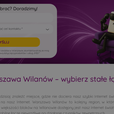
ybrać? Doradzimy!
 siedziba w Warszawie, skontaktował się ze mną
dlową dotyczącą produktów i usług JMDI *
zawa Wilanów – wybierz stałe ł
zisiaj znaleźć miejsce, gdzie nie dociera nasz szybki Internet ś
ię na nasz Internet. Warszawa Wilanów to kolejny region, w 
 większości bloków na Wilanowie dostępny jest nasz Internet świ
tabilne łącze niewrażliwe na działanie czynników zewnętrznych.