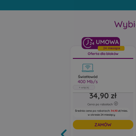
Wybi
24
24 miesiące
Oferta dla bloków
Światłowód
400 Mb/s
Światłowód
34,90 zł
400 Mb/s
Abonament uwzględnia rabat 5 zł za e-
fakturę oraz 5 zł za zgody marketingowe
Cena po rabatach
Średnia cena po rabatach:
34,90
zł/mies.
Pobieraj do: 400 Mb/s
w okresie 24 miesięcy
Wysyłaj do: 100 Mb/s
ZAMÓW