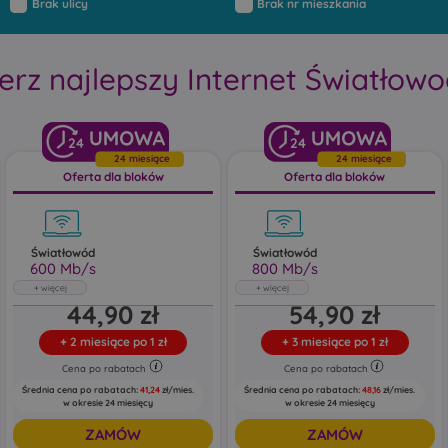
Brak ulicy
Brak nr mieszkania
erz najlepszy Internet Światłow
24
24
24 miesiące
24 miesiące
Oferta dla bloków
Oferta dla bloków
Światłowód
Światłowód
600 Mb/s
800 Mb/s
Światłowód
Światłowód
44,90 zł
54,90 zł
600 Mb/s
800 Mb/s
Abonament uwzględnia rabat 5 zł za e-
Abonament uwzględnia rabat 5 zł za e-
+
2 miesiące po 1 zł
+
3 miesiące po 1 zł
fakturę oraz 5 zł za zgody marketingowe
fakturę oraz 5 zł za zgody marketingowe
Cena po rabatach
Cena po rabatach
Pobieraj do: 600 Mb/s
Pobieraj do: 800 Mb/s
Wysyłaj do: 150 Mb/s
Wysyłaj do: 200 Mb/s
Średnia cena po rabatach:
41,24
zł/mies.
Średnia cena po rabatach:
48,16
zł/mies.
w okresie 24 miesięcy
w okresie 24 miesięcy
ZAMÓW
ZAMÓW