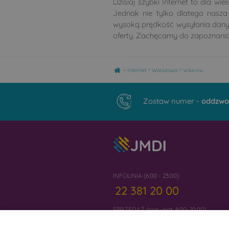
Dzisiaj szybki Internet to dla w
Jednak nie tylko dlatego nasza
wysoką prędkość wysyłania danych,
oferty. Zachęcamy do zapoznania 
Home
>
>
>
Internet
Warszawa
Wilanów
Zostaw numer -
oddzwo
INFOLINIA (6:00 - 23:00)
22 381 20 00
SPRZEDAŻ (pon.-piąt. 8:00-20:00)
22 300 20 01