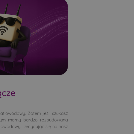
ącze
wiatłowodowy. Zatem jeśli szukasz
którym mamy bardzo rozbudowaną
atłowodowy. Decydując się na nasz