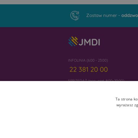
Zostaw numer -
oddzwo
INFOLINIA (6:00 - 23:00)
22 381 20 00
SPRZEDAŻ (pon.-piąt. 8:00-20:00)
22 300 20 01
Ta strona ko
wyrażasz zg
Ceny, warunki i oferty mogą ulec zmianie i 