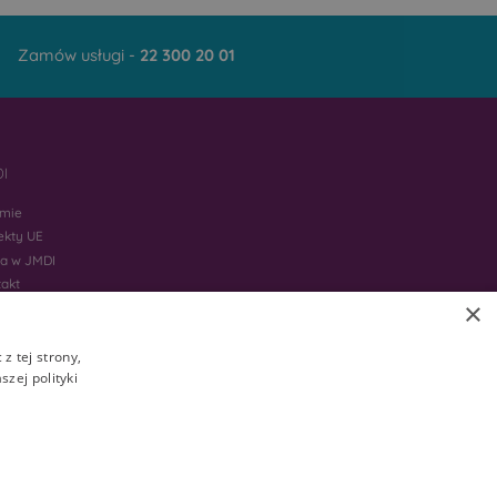
Zamów usługi -
22 300 20 01
I
rmie
ekty UE
ca w JMDI
takt
×
z tej strony,
zej polityki
ścicieli. Nie wszystkie usługi są dostępne w