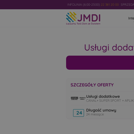
INFOLINIA (6:00-23:00)
22 381 20 00
SPRZEDAŻ
Int
Usługi dod
SZCZEGÓŁY OFERTY
Usługi dodatkowe
CANAL+ SUPER SPORT + APLIKAC
Długość umowy
24
24 miesiące