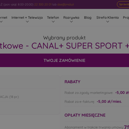
 (pon.-piąt. 8:00-20:00)
22 300 20 01
lub
dse@jmdi.pl
Sprawdź
ernet
Internet + Telewizja
Telefon
Rozrywka
Blog
Strefa Klienta
Pro
Wybrany produkt
atkowe - CANAL+ SUPER SPORT 
TWOJE ZAMÓWIENIE
RABATY
-5,00 z
Rabat za zgody marketingowe:
JA: (18 pr.)
-5,00 zł/mies.
Rabat za e-fakturę:
OPŁATY MIESIĘCZNE
7
Abonament w trakcie trwania umowy: