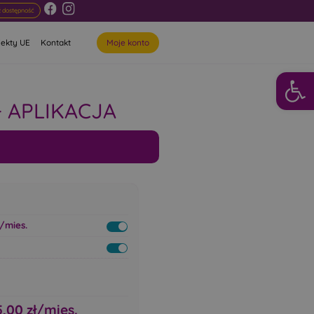
 dostępność
Moje konto
jekty UE
Kontakt
Otwórz 
+ APLIKACJA
ł/mies.
5,00
zł/mies.