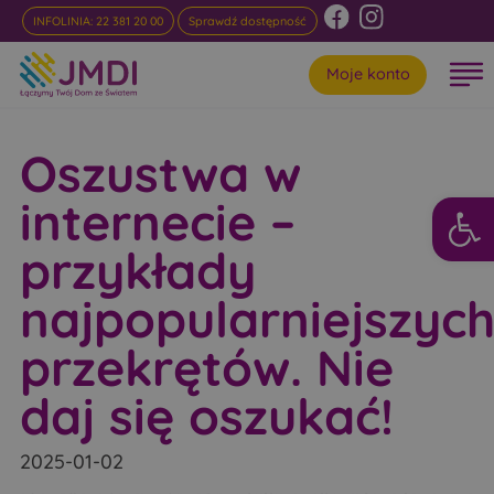
INFOLINIA: 22 381 20 00
Sprawdź dostępność
Moje konto
Oszustwa w
Otwórz 
internecie –
przykłady
najpopularniejszyc
przekrętów. Nie
daj się oszukać!
2025-01-02