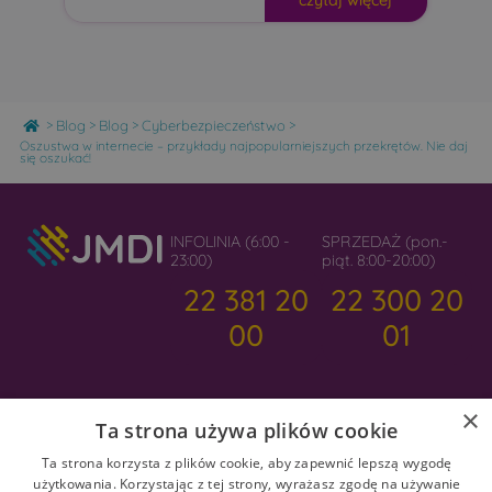
czytaj więcej
Home
>
>
>
>
Blog
Blog
Cyberbezpieczeństwo
Oszustwa w internecie – przykłady najpopularniejszych przekrętów. Nie daj
się oszukać!
INFOLINIA (6:00 -
SPRZEDAŻ (pon.-
23:00)
piąt. 8:00-20:00)
22 381 20
22 300 20
00
01
×
Ta strona używa plików cookie
Ta strona korzysta z plików cookie, aby zapewnić lepszą wygodę
użytkowania. Korzystając z tej strony, wyrażasz zgodę na używanie