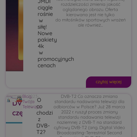
JMDI
rozdzielczości zmienia jakość
ciągle
oglądanego obrazu. Oferta
rośnie
kierowana jest nie tylko
w
do miłośników sportowych wrażeń
ale również...
siłę!
Nowe
pakiety
4k
w
promocyjnych
cenach
czytaj więcej
Blog
2023-
,
DVB-T2 Co oznacza zmiana
O
Twoja
03-
standardu nadawania telewizji dla
co
Telewizja
09
odbiorców w Polsce? Już 28 marca
chodzi
2022 r. ruszył proces zmiany
standardu nadawania telewizji
z
naziemnej z DVB-T na standard
DVB-
cyfrowy DVB-T2 (ang. Digital Video
T2?
Broadcasting-Terrestrial Second