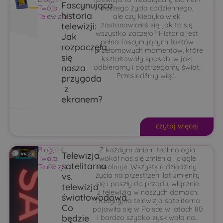
Fascynująca
Twoja
03-
naszego życia codziennego,
historia
Telewizja
28
ale czy kiedykolwiek
telewizji:
zastanawiałeś się, jak to się
wszystko zaczęło? Historia jest
Jak
pełna fascynujących faktów
rozpoczęła
i przełomowych momentów, które
się
kształtowały sposób, w jaki
nasza
odbieramy i postrzegamy świat.
Prześledźmy więc...
przygoda
z
ekranem?
czytaj więcej
Blog
2024-
,
Z każdym dniem technologia
Telewizja
Twoja
03-
wokół nas się zmienia i ciągle
satelitarna
Telewizja
08
ewoluuje. Wszystkie dziedziny
vs.
życia na przestrzeni lat zmieniły
się i poszły do przodu, włącznie
telewizja
z telewizją w naszych domach.
światłowodowa.
Tradycyjna telewizja satelitarna
Co
pojawiła się w Polsce w latach 80
będzie
i bardzo szybko zyskiwała na...