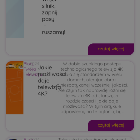
silnik,
zapnij
pasy
–
ruszamy!
czytaj więcej
Blog
2024-
,
W dobie szybkiego postępu
Jakie
Twoja
11-
technologicznego telewizja 4K
możliwości
Telewizja
04
stała się standardem w wielu
daje
domach, oferując obraz
o niespotykanej wcześniej jakości.
telewizja
Ale czym tak naprawdę różni się
4K?
telewizja 4K od starszych
rozdzielczości i jakie daje
możliwości? W tym artykule
odpowiemy na te pytania, by...
czytaj więcej
Blog
2024-
,
Telewizja to nieodłączny element