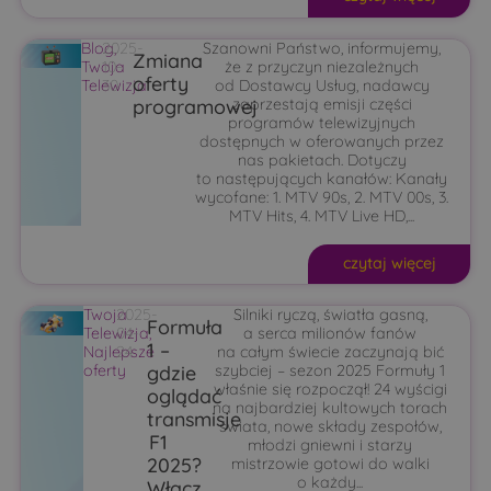
Blog
2025-
,
Szanowni Państwo, informujemy,
Zmiana
Twoja
10-
że z przyczyn niezależnych
oferty
Telewizja
30
od Dostawcy Usług, nadawcy
programowej
zaprzestają emisji części
programów telewizyjnych
dostępnych w oferowanych przez
nas pakietach. Dotyczy
to następujących kanałów: Kanały
wycofane: 1. MTV 90s, 2. MTV 00s, 3.
MTV Hits, 4. MTV Live HD,...
czytaj więcej
Twoja
2025-
Silniki ryczą, światła gasną,
Formuła
Telewizja
04-
,
a serca milionów fanów
1 –
Najlepsze
24
na całym świecie zaczynają bić
gdzie
oferty
szybciej – sezon 2025 Formuły 1
właśnie się rozpoczął! 24 wyścigi
oglądać
na najbardziej kultowych torach
transmisje
świata, nowe składy zespołów,
F1
młodzi gniewni i starzy
2025?
mistrzowie gotowi do walki
o każdy...
Włącz