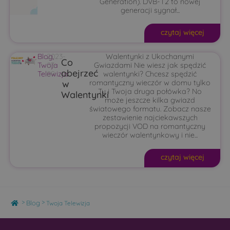
Generation). DVB-T2 to nowej
generacji sygnał...
czytaj więcej
Blog
2023-
,
Walentynki z Ukochanymi
Co
Twoja
03-
Gwiazdami Nie wiesz jak spędzić
obejrzeć
Telewizja
09
walentynki? Chcesz spędzić
w
romantyczny wieczór w domu tylko
Ty i Twoja druga połówka? No
Walentynki
może jeszcze kilka gwiazd
światowego formatu. Zobacz nasze
zestawienie najciekawszych
propozycji VOD na romantyczny
wieczór walentynkowy i nie...
czytaj więcej
Home
>
>
Blog
Twoja Telewizja