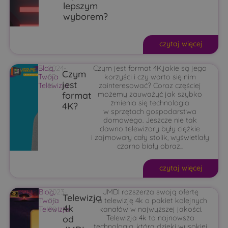
lepszym
wyborem?
czytaj więcej
Blog
2024-
,
Czym jest format 4K,jakie są jego
Czym
Twoja
02-
korzyści i czy warto się nim
jest
Telewizja
16
zainteresować? Coraz częściej
format
możemy zauważyć jak szybko
zmienia się technologia
4K?
w sprzętach gospodarstwa
domowego. Jeszcze nie tak
dawno telewizory były ciężkie
i zajmowały cały stolik, wyświetlały
czarno biały obraz...
czytaj więcej
Blog
2023-
,
JMDI rozszerza swoją ofertę
Telewizja
Twoja
08-
na telewizję 4k o pakiet kolejnych
4k
Telewizja
08
kanałów w najwyższej jakości.
od
Telewizja 4k to najnowsza
technologia, która dzięki wysokiej