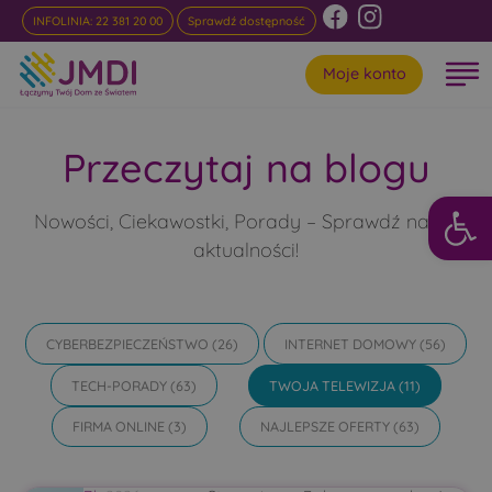
INFOLINIA: 22 381 20 00
Sprawdź dostępność
Moje konto
Przeczytaj na blogu
Otwórz 
Nowości, Ciekawostki, Porady – Sprawdź nasze
aktualności!
CYBERBEZPIECZEŃSTWO
(26)
INTERNET DOMOWY
(56)
TECH-PORADY
(63)
TWOJA TELEWIZJA
(11)
FIRMA ONLINE
(3)
NAJLEPSZE OFERTY
(63)