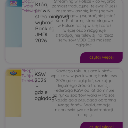
Blog
2026-
,
Streaming w Polsce – co wybrać
Który
Twoja
04-
zamiast tradycyjnej telewizji? Jeśli
serwis
Telewizja
16
zastanawiasz się, który serwis
streamingowy
streamingowy wybrać, nie jesteś
sam. Platformy streamingowe
wybrać
w Polsce rosną w siłę i coraz
Ranking
więcej osób rezygnuje
JMDI
z tradycyjnej telewizji na rzecz
2026
serwisów VOD. Dziś możesz
oglądać...
czytaj więcej
Blog
2026-
,
Każdego roku tysiące kibiców
KSW
Twoja
01-
wpisuje w wyszukiwarkę hasło ksw
2026
Telewizja
31
2026 gdzie oglądać, szukając
–
legalnego źródła transmisji.
Federacja KSW od lat dominuje
gdzie
na rynku sportów walki w Polsce,
oglądać?
a każda gala przyciąga ogromną
uwagę fanów. Walki, emocje,
nieprzewidywalne konfrontacji
i rosnący...
czytaj więcej