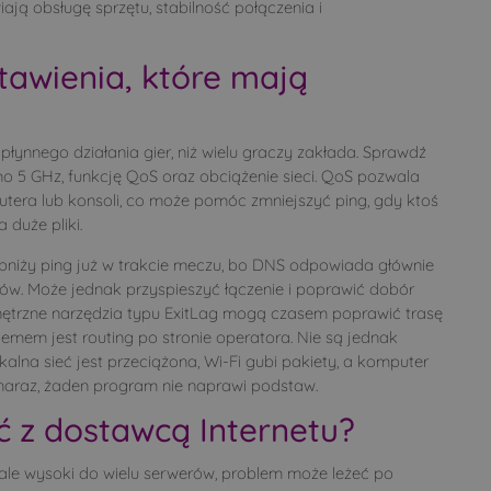
ają obsługę sprzętu, stabilność połączenia i
tawienia, które mają
łynnego działania gier, niż wielu graczy zakłada. Sprawdź
mo 5 GHz, funkcję QoS oraz obciążenie sieci. QoS pozwala
tera lub konsoli, co może pomóc zmniejszyć ping, gdy ktoś
duże pliki.
niży ping już w trakcie meczu, bo DNS odpowiada głównie
w. Może jednak przyspieszyć łączenie i poprawić dobór
nętrzne narzędzia typu ExitLag mogą czasem poprawić trasę
emem jest routing po stronie operatora. Nie są jednak
alna sieć jest przeciążona, Wi-Fi gubi pakiety, a komputer
i naraz, żaden program nie naprawi podstaw.
 z dostawcą Internetu?
, ale wysoki do wielu serwerów, problem może leżeć po