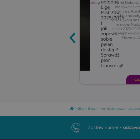
oglądać
oferty
15
turniej klubowy
Ligę
ale również ar
rodzą się piłkars
Mistrzów
a kibice na cał
2025/2026
przeżywają nie
i
emocje. Nad
jak
sezon 2025/202
się wyjątkowo e
zapewnić
Nowe druż
sobie
pełen
dostęp?
Sprawdź
plan
transmisji!
czy
Home
>
>
>
>
Blog
Blog
Internet domowy
Jak zmni
Zostaw numer -
oddzwo