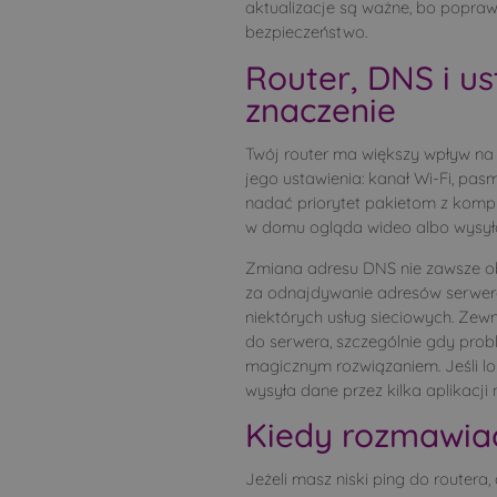
aktualizacje są ważne, bo poprawi
bezpieczeństwo.
Router, DNS i us
znaczenie
Twój router ma większy wpływ na p
jego ustawienia: kanał Wi-Fi, pas
nadać priorytet pakietom z kompu
w domu ogląda wideo albo wysyła 
Zmiana adresu DNS nie zawsze ob
za odnajdywanie adresów serweró
niektórych usług sieciowych. Zew
do serwera, szczególnie gdy probl
magicznym rozwiązaniem. Jeśli lok
wysyła dane przez kilka aplikacj
Kiedy rozmawiać
Jeżeli masz niski ping do routera