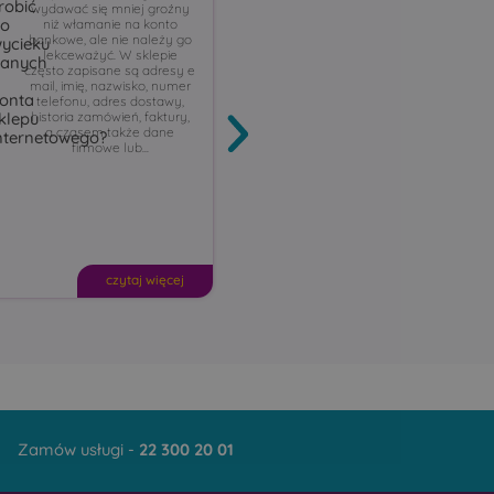
robić
internet
wydawać się mniej groźny
Blog
31
na wieczór, włączasz
o
zwalnia
niż włamanie na konto
ulubiony serial, telewizję
bankowe, ale nie należy go
internetową albo gry onlin
ycieku
wieczorem
lekceważyć. W sklepie
a internet nagle zaczyn
anych
często zapisane są adresy e
działać gorzej. Strony ładu
mail, imię, nazwisko, numer
się wolniej, obraz traci
onta
telefonu, adres dostawy,
jakość, ping skacze,
historia zamówień, faktury,
a wideorozmowy zaczyna
klepu
a czasem także dane
się zacinać. Wtedy pojaw
nternetowego?
firmowe lub...
się...
czytaj więcej
czytaj więcej
Zamów usługi -
22 300 20 01