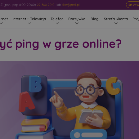
 (pon.-piąt. 8:00-20:00)
22 300 20 01
lub
dse@jmdi.pl
Sprawdź
ernet
Internet + Telewizja
Telefon
Rozrywka
Blog
Strefa Klienta
Pro
yć ping w grze online?