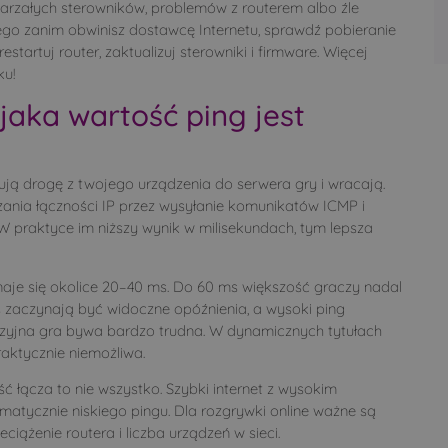
estarzałych sterowników, problemów z routerem albo źle
go zanim obwinisz dostawcę Internetu, sprawdź pobieranie
startuj router, zaktualizuj sterowniki i firmware. Więcej
ku!
 jaka wartość ping jest
ują drogę z twojego urządzenia do serwera gry i wracają.
zania łączności IP przez wysyłanie komunikatów ICMP i
 praktyce im niższy wynik w milisekundach, tym lepsza
aje się okolice 20–40 ms. Do 60 ms większość graczy nadal
 zaczynają być widoczne opóźnienia, a wysoki ping
yzyjna gra bywa bardzo trudna. W dynamicznych tytułach
aktycznie niemożliwa.
 łącza to nie wszystko. Szybki internet z wysokim
atycznie niskiego pingu. Dla rozgrywki online ważne są
eciążenie routera i liczba urządzeń w sieci.