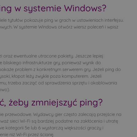
ping w systemie Windows?
iele tytułów pokazuje ping w grach w ustawieniach interfejsu.
owych. W systemie Windows otwórz wiersz poleceń i wpisz
 oraz ewentualne utracone pakiety. Jeszcze lepiej
 bliskiego infrastrukturze gry, ponieważ wynik do
pokaże problem z konkretnym serwerem gry. Jeżeli ping do
 wysoki, kłopot leży zwykle poza komputerem. Jeżeli
omu, trzeba zacząć od sprawdzenia sprzętu i okablowania
owo).
ć, żeby zmniejszyć ping?
ie przewodowe. Wydawcy gier często zalecają przejście na
waż sieci Wi-Fi są bardziej podatne na zakłócenia i utratę
e kategorii 5e lub 6 wystarczą większości graczy i
nie niż Wi-Fi przez ścianę.