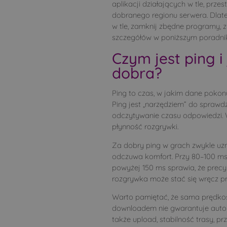
aplikacji działających w tle, prz
dobranego regionu serwera. Dlate
w tle, zamknij zbędne programy, zre
szczegółów w poniższym poradni
Czym jest ping i
dobra?
Ping to czas, w jakim dane pokon
Ping jest „narzędziem” do sprawd
odczytywanie czasu odpowiedzi. W
płynność rozgrywki.
Za dobry ping w grach zwykle uzn
odczuwa komfort. Przy 80–100 ms
powyżej 150 ms sprawia, że prec
rozgrywka może stać się wręcz pr
Warto pamiętać, że sama prędkość
downloadem nie gwarantuje autom
także upload, stabilność trasy, prz