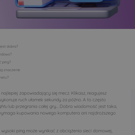
 jest dobra?
indows?
ć ping?
ają znaczenie
netu?
najlepiej zapowiadający się mecz. Klikasz, reagujesz
ć wykonuje ruch ułamek sekundy za późno. A to często
ghtu
lub przegrania całej gry… Dobra wiadomość jest taka,
ie wymaga kupowania nowego komputera ani najdroższego
wysoki ping może wynikać z obciążenia sieci domowej,