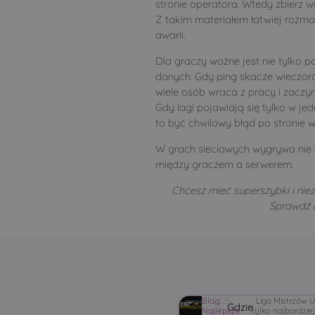
stronie operatora. Wtedy zbierz wyn
Z takim materiałem łatwiej rozmaw
awarii.
Dla graczy ważne jest nie tylko po
danych. Gdy ping skacze wieczoram
wiele osób wraca z pracy i zaczy
Gdy lagi pojawiają się tylko w je
to być chwilowy błąd po stronie 
W grach sieciowych wygrywa nie ty
między graczem a serwerem.
Chcesz mieć superszybki i nie
Sprawdź 
Blog
2025-
,
Liga Mistrzów U
Gdzie
Najlepsze
09-
tylko najbardzie