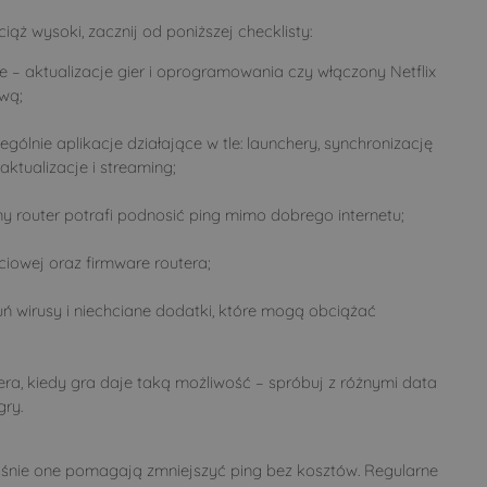
ciąż wysoki, zacznij od poniższej checklisty:
e – aktualizacje gier i oprogramowania czy włączony Netflix
wą;
ególnie aplikacje działające w tle: launchery, synchronizację
 aktualizacje i streaming;
ony router potrafi podnosić ping mimo dobrego internetu;
eciowej oraz firmware routera;
ń wirusy i niechciane dodatki, które mogą obciążać
era, kiedy gra daje taką możliwość – spróbuj z różnymi data
gry.
właśnie one pomagają zmniejszyć ping bez kosztów. Regularne