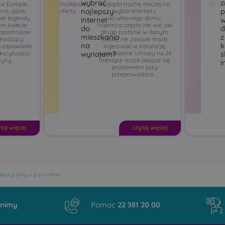
wybrać
z
 w Europie,
Najlepsze
08
wygląda trochę inaczej niż
05
najlepszy
p
ena, gdzie
oferty
wybór internetu
kie legendy,
do własnego domu.
internet
w
ym świecie
Najemca często nie wie, jak
do
d
zapomniane
długo zostanie w danym
mieszkania
z
chodzący
lokalu, nie zawsze może
na
k
6 zapowiada
ingerować w instalację,
kscytująco.
a podpisanie umowy na 24
wynajem?
s
yny...
miesiące może okazać się
i
problemem przy
przeprowadzce....
taj więcej
czytaj więcej
ejszyć ping w grze online?
nimy
Pomoc
22 381 20 00