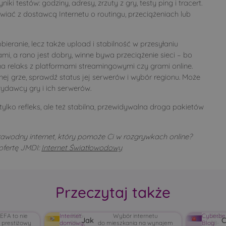
iki testów: godziny, adresy, zrzuty z gry, testy ping i tracert.
iać z dostawcą Internetu o routingu, przeciążeniach lub
bieranie, lecz także upload i stabilność w przesyłaniu
i, a rano jest dobry, winne bywa przeciążenie sieci – bo
na relaks z platformami streamingowymi czy grami online.
dnej grze, sprawdź status jej serwerów i wybór regionu. Może
wydawcy gry i ich serwerów.
lko refleks, ale też stabilna, przewidywalna droga pakietów
zawodny internet, który pomoże Ci w rozgrywkach online?
ofertę JMDI:
Internet Światłowodowy
Przeczytaj także
EFA to nie
Internet
2026-
Wybór internetu
Cyberbe
2026-
Jak
j prestiżowy
domowy
08-
,
do mieszkania na wynajem
Blog
08-