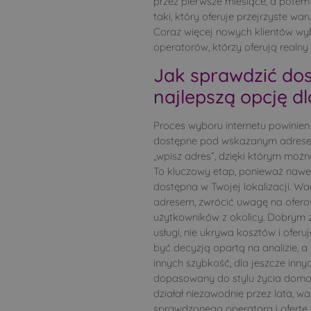
przez pierwsze miesiące, a pote
taki, który oferuje przejrzyste wa
Coraz więcej nowych klientów wyb
operatorów, którzy oferują realny 
Jak sprawdzić dos
najlepszą opcję dla
Proces wyboru internetu powinien
dostępne pod wskazanym adresem
„wpisz adres”, dzięki którym można
To kluczowy etap, ponieważ nawet 
dostępna w Twojej lokalizacji. 
adresem, zwrócić uwagę na oferow
użytkowników z okolicy. Dobrym 
usługi, nie ukrywa kosztów i ofer
być decyzją opartą na analizie, a
innych szybkość, dla jeszcze innyc
dopasowany do stylu życia domowni
działał niezawodnie przez lata, 
sprawdzonego operatora i ofertę 