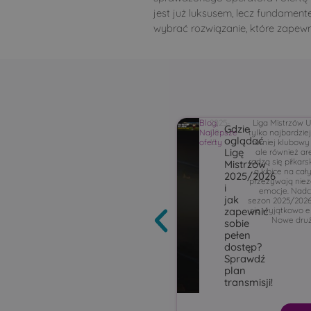
jest już luksusem, lecz fundamen
wybrać rozwiązanie, które zapewni
Blog
2025-
,
Liga Mistrzów U
Gdzie
Najlepsze
09-
tylko najbardzie
oglądać
oferty
15
turniej klubowy
Ligę
ale również ar
rodzą się piłkars
Mistrzów
a kibice na cał
2025/2026
przeżywają nie
i
emocje. Nad
jak
sezon 2025/202
się wyjątkowo e
zapewnić
Nowe druż
sobie
pełen
dostęp?
Sprawdź
plan
transmisji!