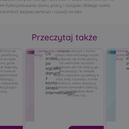
tem funkcjonowania domu, pracy i rozrywki, dlatego warto
 komfort, bezpieczeństwo i rozwój na lata.
Przeczytaj także
EFA to nie
Cyberbezpieczeństwo
2026-
Wyciek danych z konta
,
Internet
2026-
Co
D
j prestiżowy
Blog
08-
sklepu internetowego może
domow
07-
zrobić
i
 w Europie,
05
wydawać się mniej groźny
Blog
31
po
z
ena, gdzie
niż włamanie na konto
kie legendy,
bankowe, ale nie należy go
wycieku
w
ym świecie
lekceważyć. W sklepie
danych
zapomniane
często zapisane są adresy e
z
chodzący
mail, imię, nazwisko, numer
konta
6 zapowiada
telefonu, adres dostawy,
kscytująco.
historia zamówień, faktury,
sklepu
yny...
a czasem także dane
internetowego?
firmowe lub...