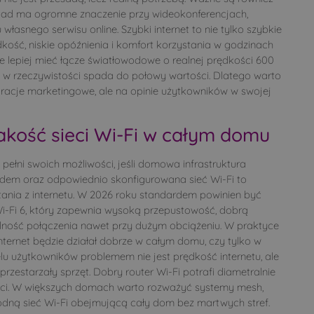
oad ma ogromne znaczenie przy wideokonferencjach,
własnego serwisu online. Szybki internet to nie tylko szybkie
ędkość, niskie opóźnienia i komfort korzystania w godzinach
e lepiej mieć łącze światłowodowe o realnej prędkości 600
re w rzeczywistości spada do połowy wartości. Dlatego warto
racje marketingowe, ale na opinie użytkowników w swojej
akość sieci Wi-Fi w całym domu
pełni swoich możliwości, jeśli domowa infrastruktura
odem oraz odpowiednio skonfigurowana sieć Wi-Fi to
nia z internetu. W 2026 roku standardem powinien być
i-Fi 6, który zapewnia wysoką przepustowość, dobrą
ilność połączenia nawet przy dużym obciążeniu. W praktyce
internet będzie działał dobrze w całym domu, czy tylko w
lu użytkowników problemem nie jest prędkość internetu, ale
 przestarzały sprzęt. Dobry router Wi-Fi potrafi diametralnie
ieci. W większych domach warto rozważyć systemy mesh,
odną sieć Wi-Fi obejmującą cały dom bez martwych stref.