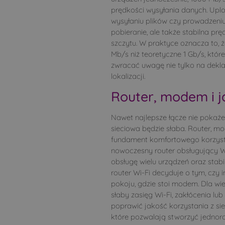
prędkości wysyłania danych. Upl
wysyłaniu plików czy prowadzeniu 
pobieranie, ale także stabilna pr
szczytu. W praktyce oznacza to, ż
Mb/s niż teoretyczne 1 Gb/s, któ
zwracać uwagę nie tylko na dekla
lokalizacji.
Router, modem i j
Nawet najlepsze łącze nie pokaże 
sieciowa będzie słaba. Router, m
fundament komfortowego korzysta
nowoczesny router obsługujący W
obsługę wielu urządzeń oraz stab
router Wi-Fi decyduje o tym, czy 
pokoju, gdzie stoi modem. Dla wie
słaby zasięg Wi-Fi, zakłócenia lub
poprawić jakość korzystania z s
które pozwalają stworzyć jednor