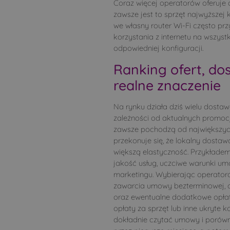
Coraz więcej operatorów oferuje 
zawsze jest to sprzęt najwyższej
we własny router Wi-Fi często przy
korzystania z internetu na wszyst
odpowiedniej konfiguracji.
Ranking ofert, d
realne znaczenie
Na rynku działa dziś wielu dostaw
zależności od aktualnych promocji,
zawsze pochodzą od największyc
przekonuje się, że lokalny dostaw
większą elastyczność. Przykładem
jakość usług, uczciwe warunki um
marketingu. Wybierając operator
zawarcia umowy bezterminowej, o
oraz ewentualne dodatkowe opłaty.
opłaty za sprzęt lub inne ukryte k
dokładnie czytać umowy i porówny