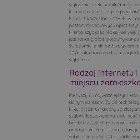
wyłącznie dzięki stabilnemu łączu
kompromisem. Liczy się prędkość in
komfort korzystania z Wi-Fi w c
postaci dodatkowych opłat. Użyt
klienta, szybkość reakcji serwis
jest ranking ofert, porównywane 
świadomie, a nie pod wpływem rek
2026 roku powinien być usługą 
wyborem.
Rodzaj internetu 
miejscu zamieszk
Pierwszym i najważniejszym krokie
danym adresem. To od technologii
kilku lat jest uznawany za złoty 
szybkie łącze, wysoką stabilność 
bardzo wysokich prędkości, takich
praktycznie nie posiada typowych
sobie przy dużej liczbie podłączo