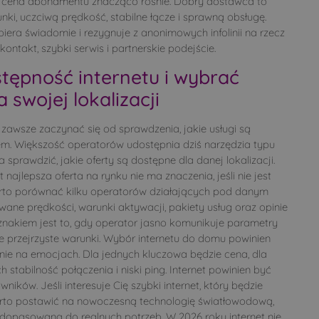
m cena abonamentu znacząco rośnie. Dobry dostawca to
runki, uczciwą prędkość, stabilne łącze i sprawną obsługę.
iera świadomie i rezygnuje z anonimowych infolinii na rzecz
kontakt, szybki serwis i partnerskie podejście.
tępność internetu i wybrać
 swojej lokalizacji
 zawsze zaczynać się od sprawdzenia, jakie usługi są
. Większość operatorów udostępnia dziś narzędzia typu
 sprawdzić, jakie oferty są dostępne dla danej lokalizacji.
najlepsza oferta na rynku nie ma znaczenia, jeśli nie jest
Warto porównać kilku operatorów działających pod danym
ane prędkości, warunki aktywacji, pakiety usług oraz opinie
znakiem jest to, gdy operator jasno komunikuje parametry
uje przejrzyste warunki. Wybór internetu do domu powinien
 nie na emocjach. Dla jednych kluczowa będzie cena, dla
h stabilność połączenia i niski ping. Internet powinien być
ków. Jeśli interesuje Cię szybki internet, który będzie
warto postawić na nowoczesną technologię światłowodową,
dopasowaną do realnych potrzeb. W 2026 roku internet nie