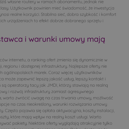
dziś własne routery w ramach abonamentu, jednak nie
 klasy. Użytkownik powinien mieć świadomość, że inwestycja
nosi realne korzyści. Stabilna sieć, dobra szybkość i komfort
kich urządzeniach to efekt dobrze dobranego sprzętu i
ostawca i warunki umowy mają
ców internetu, a ranking ofert zmienia się dynamicznie w
 regionu i dostępnej infrastruktury. Najlepsze oferty nie
h ogólnopolskich marek. Coraz więcej użytkowników
ca może zapewnić lepszą jakość usług, lepszy kontakt i
 są operatorzy tacy jak JMDI, którzy stawiają na realną
owy i rozwój infrastruktury zamiast agresywnego
a, warto zwrócić uwagę na czas trwania umowy, możliwość
pcje na czas nieokreślony, warunki rozwiązania umowy
 Często pojawia się opłata aktywacyjna, koszty instalacji,
oszty, które mają wpływ na realny koszt usługi. Warto
wać pakiety. Niektóre oferty wyglądają atrakcyjnie tylko