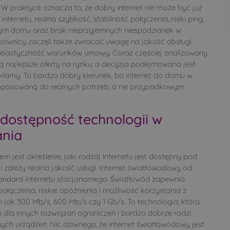
. W praktyce oznacza to, że dobry internet nie może być już
ternetu, realna szybkość, stabilność połączenia, niski ping,
ałym domu oraz brak nieprzyjemnych niespodzianek w
kownicy zaczęli także zwracać uwagę na jakość obsługi
u i elastyczność warunków umowy. Coraz częściej analizowany
są najlepsze oferty na rynku, a decyzja podejmowana jest
lamy. To bardzo dobry kierunek, bo internet do domu w
dopasowaną do realnych potrzeb, a nie przypadkowym
i dostępność technologii w
ania
m jest określenie, jaki rodzaj internetu jest dostępny pod
 zależy realna jakość usługi. Internet światłowodowy od
standard internetu stacjonarnego. Światłowód zapewnia
połączenia, niskie opóźnienia i możliwość korzystania z
 jak 300 Mb/s, 600 Mb/s czy 1 Gb/s. To technologia, która
 dla innych rozwiązań ograniczeń i bardzo dobrze radzi
nych urządzeń. Nic dziwnego, że internet światłowodowy jest