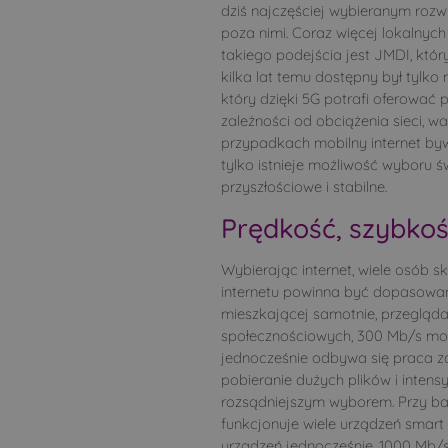
dziś najczęściej wybieranym rozw
poza nimi. Coraz więcej lokalnych
takiego podejścia jest JMDI, któr
kilka lat temu dostępny był tylko 
który dzięki 5G potrafi oferować 
zależności od obciążenia sieci, w
przypadkach mobilny internet byw
tylko istnieje możliwość wyboru ś
przyszłościowe i stabilne.
Prędkość, szybko
Wybierając internet, wiele osób 
internetu powinna być dopasowan
mieszkającej samotnie, przeglądaj
społecznościowych, 300 Mb/s może
jednocześnie odbywa się praca zda
pobieranie dużych plików i intens
rozsądniejszym wyborem. Przy 
funkcjonuje wiele urządzeń smart
urządzeń jednocześnie, 1000 Mb/s 