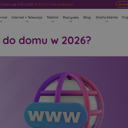
 (pon.-piąt. 8:00-20:00)
22 300 20 01
lub
dse@jmdi.pl
Sprawdź
ernet
Internet + Telewizja
Telefon
Rozrywka
Blog
Strefa Klienta
Pro
t do domu w 2026?