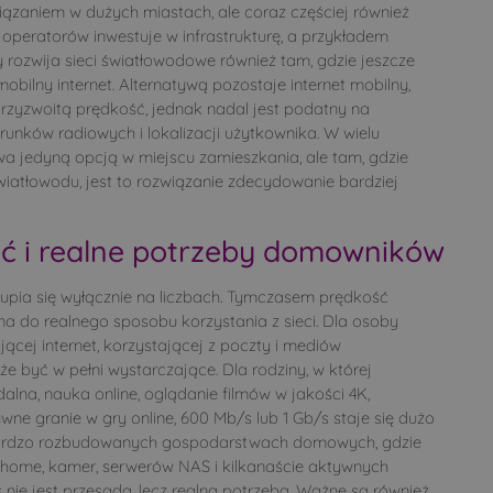
iązaniem w dużych miastach, ale coraz częściej również
 operatorów inwestuje w infrastrukturę, a przykładem
y rozwija sieci światłowodowe również tam, gdzie jeszcze
mobilny internet. Alternatywą pozostaje internet mobilny,
przyzwoitą prędkość, jednak nadal jest podatny na
arunków radiowych i lokalizacji użytkownika. W wielu
a jedyną opcją w miejscu zamieszkania, ale tam, gdzie
wiatłowodu, jest to rozwiązanie zdecydowanie bardziej
ść i realne potrzeby domowników
skupia się wyłącznie na liczbach. Tymczasem prędkość
a do realnego sposobu korzystania z sieci. Dla osoby
ącej internet, korzystającej z poczty i mediów
 być w pełni wystarczające. Dla rodziny, w której
lna, nauka online, oglądanie filmów w jakości 4K,
ywne granie w gry online, 600 Mb/s lub 1 Gb/s staje się dużo
bardzo rozbudowanych gospodarstwach domowych, gdzie
 home, kamer, serwerów NAS i kilkanaście aktywnych
nie jest przesadą, lecz realną potrzebą. Ważne są również