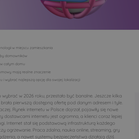
hnologii w miejscu zamieszkania
rzeby domowników
Fi w całym domu
i umowy mają realne znaczenie
 i wybrać najlepszą opcję dla swojej lokalizacji
mu wybrać w 2026 roku, przestało być banalne. Jeszcze kilka
brała pierwszą dostępną ofertę pod danym adresem i tyle.
aczej. Rynek internetu w Polsce dojrzał, pojawiły się nowe
 dostawcami internetu jest ogromna, a klienci coraz lepiej
gi. Internet stał się podstawową infrastrukturą każdego
y ogrzewanie. Praca zdalna, nauka online, streaming, gry
urządzenia, a nawet systemy bezpieczeństwa działają dziś