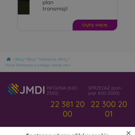
plan
transmisji!
czytaj więcej
Home
>
>
>
>
Blog
Blog
Najlepsze oferty
Nowe lokalizacje w zasięgu naszej sieci
INFOLINIA (6:00 -
SPRZEDAŻ (pon.-
23:00)
piąt. 8:00-20:00)
22 381 20
22 300 20
00
01
×