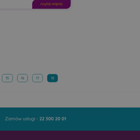
czytaj więcej
15
16
17
18
Zamów usługi -
22 300 20 01