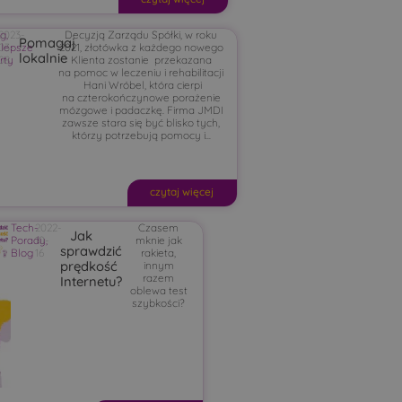
og
2023-
,
Decyzją Zarządu Spółki, w roku
Pomagaj
lepsze
03-
2021, złotówka z każdego nowego
lokalnie
rty
08
Klienta zostanie przekazana
na pomoc w leczeniu i rehabilitacji
Hani Wróbel, która cierpi
na czterokończynowe porażenie
mózgowe i padaczkę. Firma JMDI
zawsze stara się być blisko tych,
którzy potrzebują pomocy i...
czytaj więcej
Tech-
2022-
Czasem
Jak
Porady
10-
,
mknie jak
sprawdzić
Blog
16
rakieta,
prędkość
innym
razem
Internetu?
oblewa test
szybkości?