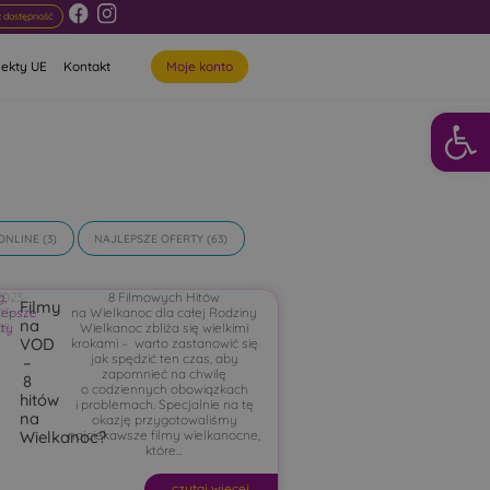
 dostępność
Moje konto
jekty UE
Kontakt
Otwórz 
ONLINE
(3)
NAJLEPSZE OFERTY
(63)
g
2023-
,
8 Filmowych Hitów
Filmy
lepsze
03-
na Wielkanoc dla całej Rodziny
na
rty
08
Wielkanoc zbliża się wielkimi
VOD
krokami – warto zastanowić się
jak spędzić ten czas, aby
–
zapomnieć na chwilę
8
o codziennych obowiązkach
hitów
i problemach. Specjalnie na tę
na
okazję przygotowaliśmy
najciekawsze filmy wielkanocne,
Wielkanoc?
które...
czytaj więcej