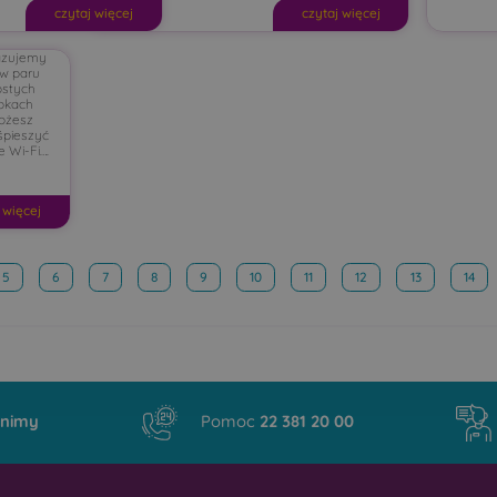
czytaj więcej
czytaj więcej
azujemy
 w paru
ostych
okach
ożesz
śpieszyć
 Wi-Fi….
 więcej
5
6
7
8
9
10
11
12
13
14
nimy
Pomoc
22 381 20 00