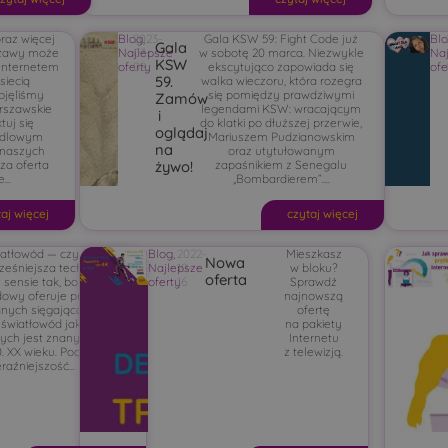
raz więcej
Blog
2023-
,
Gala KSW 59: Fight Code już
Bl
Gala
zawy może
Najlepsze
03-
w sobotę 20 marca. Niezwykle
Naj
KSW
 Internetem
oferty
08
ekscytująco zapowiada się
ofe
59.
siecią
walka wieczoru, która rozegra
bjęliśmy
się pomiędzy prawdziwymi
Zamów
arszawskie
legendami KSW: wracającym
i
tuj się
do klatki po dłuższej przerwie,
oglądaj
ndlowym
Mariuszem Pudzianowskim
na
 naszych
oraz utytułowanym
za oferta
zapaśnikiem z Senegalu
żywo!
...
„Bombardierem”....
taj więcej
czytaj więcej
atłowód — czy
Blog
,
2022-
Mieszkasz
Nowa
ześniejsza technologia?
Najlepsze
10-
w bloku?
oferta
ensie tak, bo internet
oferty
16
Sprawdź
dowy oferuje prędkość
najnowszą
nych sięgającą 1 GB/s.
ofertę
światłowód jako sposób
na pakiety
ych jest znany w Polsce
Internetu
0. XX wieku. Początki
z telewizją.
eraźniejszość...