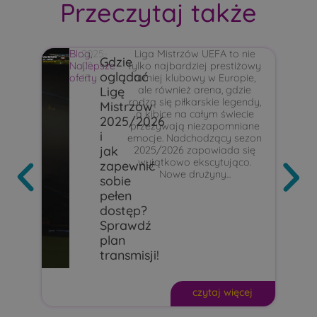
Przeczytaj także
Blog
2025-
,
Liga Mistrzów UEFA to nie
C
Gdzie
Najlepsze
09-
tylko najbardziej prestiżowy
B
oglądać
oferty
15
turniej klubowy w Europie,
Ligę
ale również arena, gdzie
rodzą się piłkarskie legendy,
Mistrzów
a kibice na całym świecie
2025/2026
przeżywają niezapomniane
i
emocje. Nadchodzący sezon
jak
2025/2026 zapowiada się
wyjątkowo ekscytująco.
zapewnić
Nowe drużyny...
sobie
pełen
dostęp?
Sprawdź
plan
transmisji!
czytaj więcej