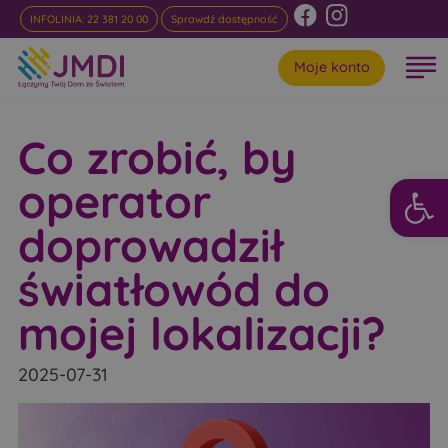
INFOLINIA: 22 381 20 00
Sprawdź dostępność
Moje konto
Co zrobić, by
Otwórz 
operator
doprowadził
światłowód do
mojej lokalizacji?
2025-07-31