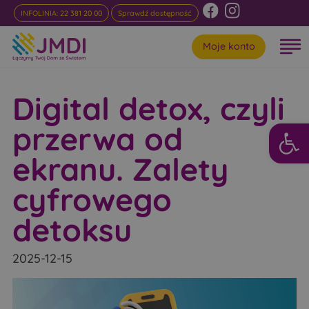
INFOLINIA: 22 381 20 00
Sprawdź dostępność
Moje konto
Digital detox, czyli
Otwórz 
przerwa od
ekranu. Zalety
cyfrowego
detoksu
2025-12-15