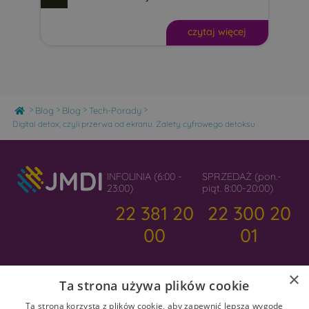
czytaj więcej
Home
>
>
>
>
Blog
Blog
Tech-Porady
Digital detox, czyli przerwa od ekranu. Zalety cyfrowego detoksu
INFOLINIA (6:00 -
SPRZEDAŻ (pon.-
23:00)
piąt. 8:00-20:00)
22 381 20
22 300 20
00
01
×
Ta strona używa plików cookie
Ta strona korzysta z plików cookie, aby zapewnić lepszą wygodę