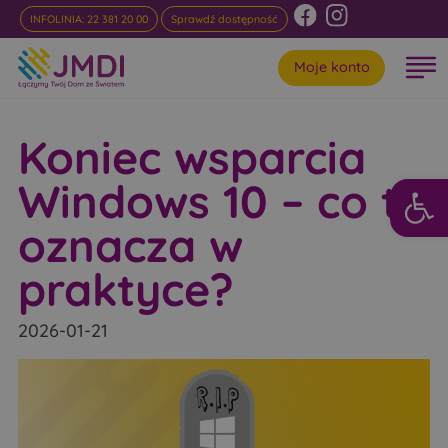
INFOLINIA: 22 381 20 00
Sprawdź dostępność
Moje konto
Koniec wsparcia
Otwórz 
Windows 10 – co to
oznacza w
praktyce?
2026-01-21