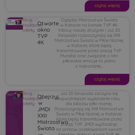
czytaj więcej
Blog
2023-
,
Oglądaj Mistrzostwa Świata
Otwarte
Najlepsze
03-
w Katarze na kanale TVP 4K.
okno
oferty
14
Kibicuj naszej drużynie ! Już 20
TVP
listopada rozpoczynają się XXII
Mistrzostwa Świata w Piłce Nożnej
4K
w Katarze, które będą
transmitowane przez stację TVP.
Mundial oraz związane z nim
piłkarskie emocje to jedno
z najbardziej...
czytaj więcej
Blog
2023-
,
Już 20 listopada zaczyna się
Obejrzyj
Najlepsze
03-
najważniejsze wydarzenie roku
w
oferty
09
dla kibiców piłki nożnej.
JMDI
Rozpoczynają się XXII Mistrzostwa
Świata w Piłce Nożnej w Katarze,
XXII
które będą transmitowane przez
Mistrzostwa
stację TVP. JMDI wychodząc
Świata
na przeciw oczekiwaniom swoich
w
Klientów dołączy kanał TVP 4K