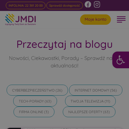
INFOLINIA: 22 381 20 00
Sprawdź dostępność
Moje konto
Przeczytaj na blogu
Otwórz 
Nowości, Ciekawostki, Porady – Sprawdź nasze
aktualności!
CYBERBEZPIECZEŃSTWO
(26)
INTERNET DOMOWY
(56)
TECH-PORADY
(63)
TWOJA TELEWIZJA
(11)
FIRMA ONLINE
(3)
NAJLEPSZE OFERTY
(63)