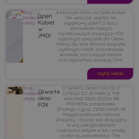
Blog
2023-
,
6 kinowych hitów na Dzień Kobiet
Dzień
Najlepsze
03-
Nie wiesz jak spędzić ten
Kobiet
oferty
09
wyjątkowy dzień? Zobacz
w
zestawienie naszych
najciekawszych propozycji VOD
JMDI
wybranych specjalnie dla Ciebie.
Mamy dla Was filmowe biografie
wybitnych kobiet, przezabawne
komedie, rozczulające historie
oraz błyskotliwą sensację. DNA...
czytaj więcej
Blog
2023-
,
OTWARTE OKNO FOX OD 21
Otwarte
Najlepsze
03-
LUTEGO DO 28 MARCA THE
okno
oferty
09
WALKING DEAD SEZON 11B
FOX
PREMIERA: poniedziałek
21 lutego o godz. 22:00, KANAŁ 49
Maggie przetrwała natarcie
żniwiarzy. I chociaż jest zbryzgana
krwią, pokryta bliznami
i uzbrojona jedynie w łuk i strzały,
to jest tą „wskrzeszoną”. The...