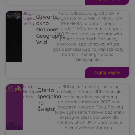
Blog
2023-
,
Kanał odkodowany od 3 do 19
Otwarte
Najlepsze
03-
lutego MIESIĄC Z WIELKIMI KOTAMI
okno
oferty
14
PREMIERA: sobota 4 lutego
National
od godz. 14:00 weekendy od godz.
14:00 Zapraszamy w niesamowitą
Geographic
podróż po Indiach, Sri Lance,
Wild
środkowej i południowej Afryce,
gdzie zamieszkują największe koty
na ziemi. Kamery National
Geographic...
czytaj więcej
Blog
2023-
,
JMDI ogłasza ofertę specjalną
Oferta
Najlepsze
03-
na Święta! Firma JMDI stworzyła
specjalna
oferty
14
specjalną ofertę świąteczną
na
na ostatnie miesiące 2022 roku
i początek Nowego Roku. Pakiety
Święta!
telewizyjne i internetowe bez limitu
to jedynie część bonusów dla
Klientów JMDI. JMDI obdarowuje
Klientów Prezentami na...