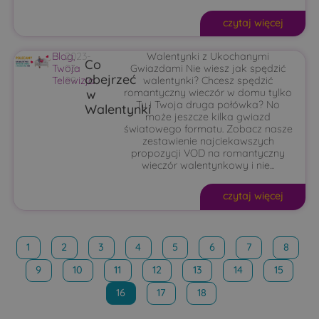
czytaj więcej
Blog
2023-
,
Walentynki z Ukochanymi
Co
Twoja
03-
Gwiazdami Nie wiesz jak spędzić
obejrzeć
Telewizja
09
walentynki? Chcesz spędzić
w
romantyczny wieczór w domu tylko
Ty i Twoja druga połówka? No
Walentynki
może jeszcze kilka gwiazd
światowego formatu. Zobacz nasze
zestawienie najciekawszych
propozycji VOD na romantyczny
wieczór walentynkowy i nie...
czytaj więcej
1
2
3
4
5
6
7
8
9
10
11
12
13
14
15
16
17
18