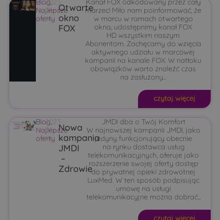
Blog
2023-
,
Kanał FOX odkodowany przez cały
Otwarte
Najlepsze
03-
marzec! Miło nam poinformować, że
okno
oferty
14
w marcu w ramach otwartego
FOX
okna, udostępnimy kanał FOX
HD wszystkim naszym
Abonentom. Zachęcamy do wzięcia
aktywnego udziału w marcowej
kampanii na kanale FOX. W natłoku
obowiązków warto znaleźć czas
na zasłużony...
czytaj więcej
Blog
2023-
,
JMDI dba o Twój Komfort
Nowa
Najlepsze
03-
W najnowszej kampanii JMDI, jako
kampania
oferty
14
jedyny funkcjonujący obecnie
JMDI
na rynku dostawca usług
telekomunikacyjnych, oferuje jako
–
rozszerzenie swojej oferty dostęp
Zdrowie
do prywatnej opieki zdrowotnej
LuxMed. W ten sposób podpisując
umowę na usługi
telekomunikacyjne można dobrać...
czytaj więcej