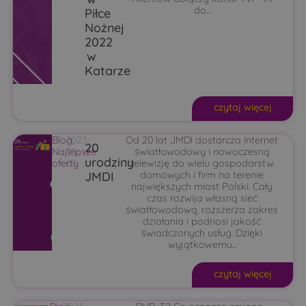
do...
Piłce
Nożnej
2022
w
Katarze
czytaj więcej
Blog
2023-
,
Od 20 lat JMDI dostarcza Internet
20
Najlepsze
03-
światłowodowy i nowoczesną
urodziny
oferty
09
telewizję do wielu gospodarstw
JMDI
domowych i firm na terenie
największych miast Polski. Cały
czas rozwija własną sieć
światłowodową, rozszerza zakres
działania i podnosi jakość
świadczonych usług. Dzięki
wyjątkowemu...
czytaj więcej