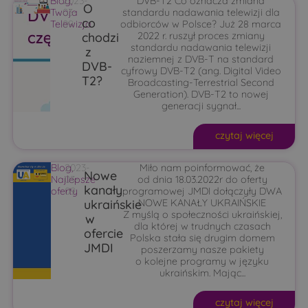
Blog
2023-
,
DVB-T2 Co oznacza zmiana
O
Twoja
03-
standardu nadawania telewizji dla
co
Telewizja
09
odbiorców w Polsce? Już 28 marca
chodzi
2022 r. ruszył proces zmiany
standardu nadawania telewizji
z
naziemnej z DVB-T na standard
DVB-
cyfrowy DVB-T2 (ang. Digital Video
T2?
Broadcasting-Terrestrial Second
Generation). DVB-T2 to nowej
generacji sygnał...
czytaj więcej
Blog
2023-
,
Miło nam poinformować, że
Nowe
Najlepsze
03-
od dnia 18.03.2022r do oferty
kanały
oferty
09
programowej JMDI dołączyły DWA
ukraińskie
NOWE KANAŁY UKRAIŃSKIE
Z myślą o społeczności ukraińskiej,
w
dla której w trudnych czasach
ofercie
Polska stała się drugim domem
JMDI
poszerzamy nasze pakiety
o kolejne programy w języku
ukraińskim. Mając...
czytaj więcej