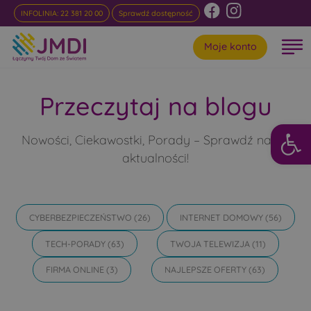
INFOLINIA: 22 381 20 00
Sprawdź dostępność
Moje konto
Przeczytaj na blogu
Otwórz 
Nowości, Ciekawostki, Porady – Sprawdź nasze
aktualności!
CYBERBEZPIECZEŃSTWO
(26)
INTERNET DOMOWY
(56)
TECH-PORADY
(63)
TWOJA TELEWIZJA
(11)
FIRMA ONLINE
(3)
NAJLEPSZE OFERTY
(63)