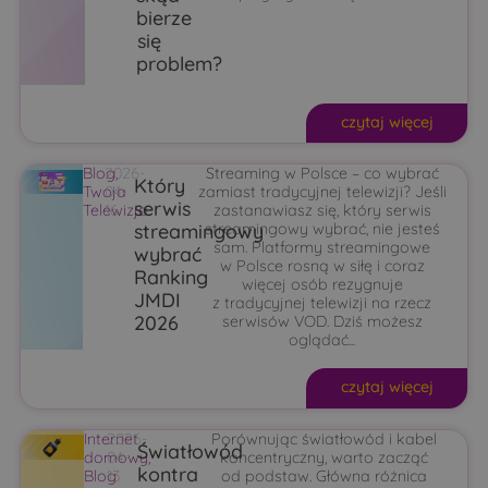
bierze
się
problem?
czytaj więcej
Blog
2026-
,
Streaming w Polsce – co wybrać
Który
Twoja
04-
zamiast tradycyjnej telewizji? Jeśli
serwis
Telewizja
16
zastanawiasz się, który serwis
streamingowy
streamingowy wybrać, nie jesteś
sam. Platformy streamingowe
wybrać
w Polsce rosną w siłę i coraz
Ranking
więcej osób rezygnuje
JMDI
z tradycyjnej telewizji na rzecz
2026
serwisów VOD. Dziś możesz
oglądać...
czytaj więcej
Internet
2026-
Porównując światłowód i kabel
Światłowód
domowy
04-
,
koncentryczny, warto zacząć
kontra
Blog
13
od podstaw. Główna różnica