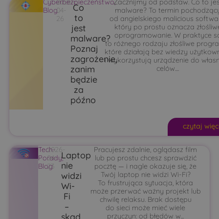
Cyberbezpieczeństwo
2026-
Zacznijmy od podstaw. Co to jes
,
Co
Blog
04-
malware? To termin pochodząc
to
26
od angielskiego malicious softwa
jest
który po prostu oznacza złośliw
oprogramowanie. W praktyce s
malware?
to różnego rodzaju złośliwe progr
Poznaj
które działają bez wiedzy użytkow
zagrożenie,
i wykorzystują urządzenie do włas
zanim
celów....
będzie
za
późno
czytaj więc
Tech-
2026-
Pracujesz zdalnie, oglądasz film
Laptop
Porady
04-
,
lub po prostu chcesz sprawdzić
nie
Blog
23
pocztę — i nagle okazuje się, że
widzi
Twój laptop nie widzi Wi-Fi?
To frustrująca sytuacja, która
Wi-
może przerwać ważny projekt lub
Fi
chwilę relaksu. Brak dostępu
–
do sieci może mieć wiele
skąd
przyczyn: od błędów w...