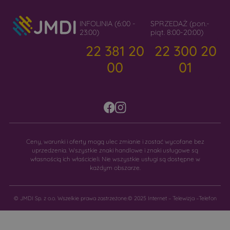
INFOLINIA (6:00 -
SPRZEDAŻ (pon.-
23:00)
piąt. 8:00-20:00)
22 381 20
22 300 20
00
01
Ceny, warunki i oferty mogą ulec zmianie i zostać wycofane bez
uprzedzenia. Wszystkie znaki handlowe i znaki usługowe są
własnością ich właścicieli. Nie wszystkie usługi są dostępne w
każdym obszarze.
© JMDI Sp. z o.o. Wszelkie prawa zastrzeżone.
© 2025 Internet – Telewizja –Telefon