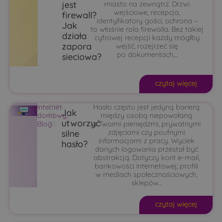
jest
miasto na zewnątrz. Drzwi
wejściowe, recepcja,
firewall?
identyfikatory gości, ochrona –
Jak
to właśnie rola firewalla. Bez takiej
działa
cyfrowej recepcji każdy mógłby
zapora
wejść, rozejrzeć się
po dokumentach,...
sieciowa?
czytaj więcej
Internet
2026-
Hasło często jest jedyną barierą
Jak
domowy
03-
,
między osobą niepowołaną
utworzyć
Blog
20
a Twoimi pieniędzmi, prywatnymi
silne
zdjęciami czy poufnymi
informacjami z pracy. Wyciek
hasło?
danych logowania przestał być
abstrakcją. Dotyczy kont e-mail,
bankowości internetowej, profili
w mediach społecznościowych,
sklepów...
czytaj więcej