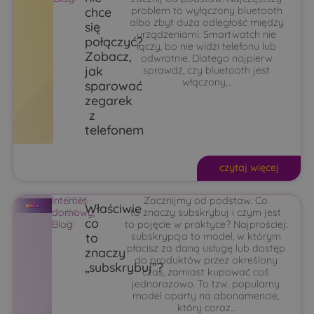
chce
problem to wyłączony bluetooth
albo zbyt duża odległość między
się
urządzeniami. Smartwatch nie
połączyć?
łączy, bo nie widzi telefonu lub
Zobacz,
odwrotnie. Dlatego najpierw
jak
sprawdź, czy bluetooth jest
włączony,...
sparować
zegarek
z
telefonem
czytaj więcej
Internet
2026-
Zacznijmy od podstaw. Co
Właściwie
domowy
04-
,
to znaczy subskrybuj i czym jest
co
Blog
01
to pojęcie w praktyce? Najprościej:
to
subskrypcja to model, w którym
płacisz za daną usługę lub dostęp
znaczy
do produktów przez określony
„subskrybuj”?
czas, zamiast kupować coś
jednorazowo. To tzw. popularny
model oparty na abonamencie,
który coraz...