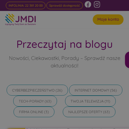
INFOLINIA: 22 381 20 00
Sprawdź dostępność
Moje konto
Przeczytaj na blogu
Nowości, Ciekawostki, Porady – Sprawdź nasze
aktualności!
CYBERBEZPIECZEŃSTWO
(26)
INTERNET DOMOWY
(56)
TECH-PORADY
(63)
TWOJA TELEWIZJA
(11)
FIRMA ONLINE
(3)
NAJLEPSZE OFERTY
(63)