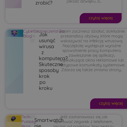
jakość dźwięku, a...
zrobić?
czytaj więcej
Cyberbezpieczeństwo
2026-
Zanim zaczniesz działać, dokładnie
,
Jak
Blog
04-
przeanalizuj objawy, które mogą
usunąć
07
wskazywać na infekcję wirusową.
wirusa
Najczęściej występuje wyraźne
spowolnienie pracy komputera,
z
zawieszanie się aplikacji,
komputera?
wyskakujące okna reklamowe lub
Skuteczne
nietypowe komunikaty systemowe.
sposoby
Zdarza się także zmiana strony...
krok
po
kroku
czytaj więcej
Tech-
2026-
Jeśli zastanawiasz się jak
Smartwatch
Porady
04-
,
sparować zegarek z telefonem,
nie
Blog
03
zacznij od podstaw. Najczęstszy