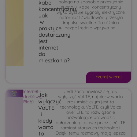
kabel
polega na sposobie przesyłania
sygnału. Kabel koncentryczny
koncentryczny.
wykorzystuje sygnały elektryczne,
Jak
natomiast światłowód przesyła
w
impulsy świetlne. Ta różnica
praktyce
bezpośrednio wpływa na...
dostarczany
jest
internet
do
mieszkania?
czytaj więcej
Internet
2026-
Jeśli zastanawiasz się, jak
Jak
domowy
04-
,
wyłączyć VoLTE, najpierw warto
wyłączyć
Blog
10
zrozumieć, czym jest ta
VoLTE
technologia. VoLTE, czyli Voice
over LTE, to rozwiązanie
i
pozwalające prowadzić
kiedy
połączenia głosowe przez sieć LTE
warto
zamiast starszych technologii.
to
Dzięki temu rozmowy mają lepszą