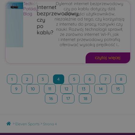
Tech-
2026-
Dylemat internet bezprzewodowy
Internet
Porady
03-
,
czy po kablu dotyczy dziś
bezprzewodowy,
Blog
17
większości użytkowników,
czy
niezależnie od tego, czy korzystają
z internetu do pracy, rozrywki czy
po
nauki. Rozwój technologii sprawił,
kablu?
że zarówno internet Wi-Fi, jak
i internet przewodowy potrafią
oferować wysoką prędkość i...
czytaj więcej
1
2
3
4
5
6
7
8
9
10
11
12
13
14
15
16
17
18
Home
>
>
Eleven Sports
Strona 4