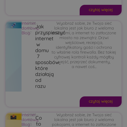
czytaj więcej
Internet
2026-
Wyobraź sobie, że Twoja sieć
Jak
domowy
03-
,
lokalna jest jak biuro z wieloma
przyspieszyć
Blog
27
pokojami, a internet to zatłoczone
internet
miasto na zewnątrz. Drzwi
wejściowe, recepcja,
w
identyfikatory gości i ochrona
domu
to właśnie rola firewalla. Bez takiej
7
cyfrowej kontroli każdy mógłby
sposobów,
wejść, przejrzeć dokumenty,
a nawet coś...
które
działają
od
razu
czytaj więcej
Internet
2026-
Wyobraź sobie, że Twoja sieć
Co
domowy
03-
,
lokalna jest jak biuro z wieloma
to
Blog
23
pokojami, a internet to zatłoczone