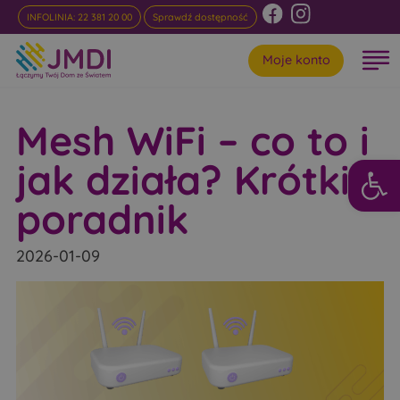
INFOLINIA: 22 381 20 00
Sprawdź dostępność
Moje konto
Mesh WiFi – co to i
Otwórz 
jak działa? Krótki
poradnik
2026-01-09