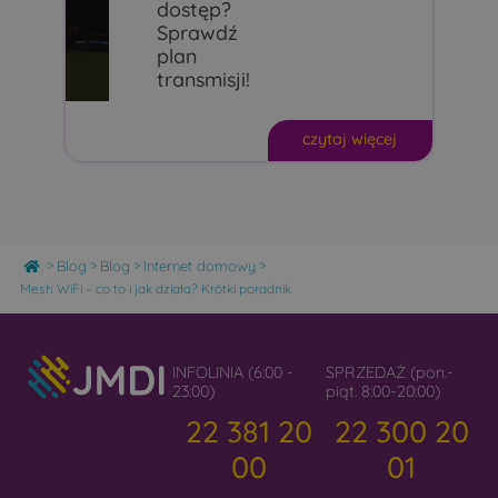
dostęp?
Sprawdź
plan
transmisji!
czytaj więcej
Home
>
>
>
>
Blog
Blog
Internet domowy
Mesh WiFi – co to i jak działa? Krótki poradnik
INFOLINIA (6:00 -
SPRZEDAŻ (pon.-
23:00)
piąt. 8:00-20:00)
22 381 20
22 300 20
00
01