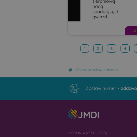
sierpniową
nocą
spadających
gwiazd
cz
1
2
3
4
Home
>
>
Oferta dla bloków
Strona 15
Zostaw numer -
oddzwo
INFOLINIA (6:00 - 23:00)