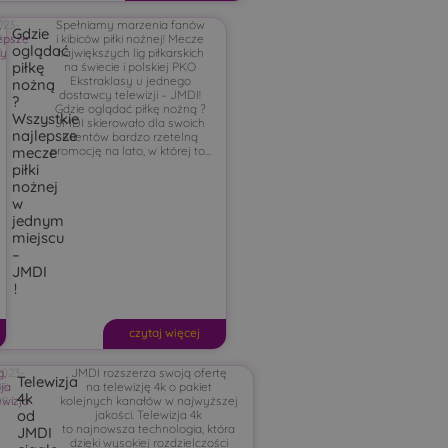
023-
,
Spełniamy marzenia fanów
Gdzie
epsze
8-
i kibiców piłki nożnej! Mecze
oglądać
ty
3
największych lig piłkarskich
piłkę
na świecie i polskiej PKO
Ekstraklasy u jednego
nożną
dostawcy telewizji – JMDI!
?
Gdzie oglądać piłkę nożną ?
Wszystkie
JMDI skierowało dla swoich
najlepsze
Klientów bardzo rzetelną
promocję na lato, w której to...
mecze
piłki
nożnej
w
jednym
miejscu
–
JMDI
!
czytaj więcej
g
2023-
,
JMDI rozszerza swoją ofertę
Telewizja
ja
08-
na telewizję 4k o pakiet
4k
ewizja
08
kolejnych kanałów w najwyższej
od
jakości. Telewizja 4k
to najnowsza technologia, która
JMDI
dzięki wysokiej rozdzielczości