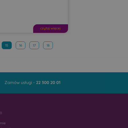
czytaj więcej
15
16
17
18
Zamów usługi -
22 300 20 01
I
rmie