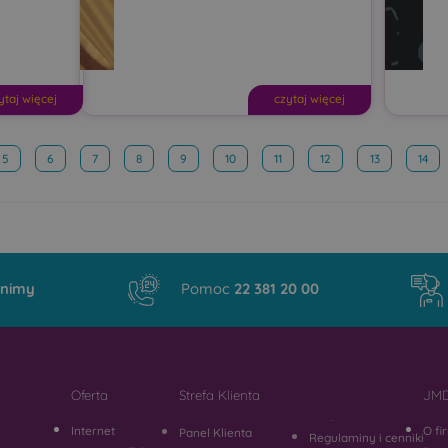
ytaj więcej
czytaj więcej
5
6
7
8
9
10
11
12
13
14
nimy
Pomoc
22 381 20 00
Oferta
Strefa Klienta
JMD
Internet
O fi
Panel Klienta
Regulaminy i cenniki