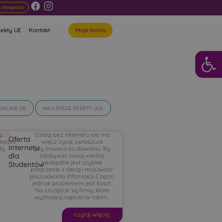
 dostępność
Moje konto
jekty UE
Kontakt
Otwórz 
ONLINE
(3)
NAJLEPSZE OFERTY
(63)
g
2023-
,
Dzisiaj bez Internetu nie ma
Oferta
lepsze
0-
wręcz życia, zwłaszcza
Internetu
rty
04
gdy mowa o studiowaniu. By
dla
zdobywać nową wiedzę
niezbędne jest szybkie
Studentów
połączenie z siecią i możliwość
poszukiwania informacji. Często
jednak problemem jest koszt.
Na szczęście są firmy, które
wychodzą naprzeciw takim...
czytaj więcej