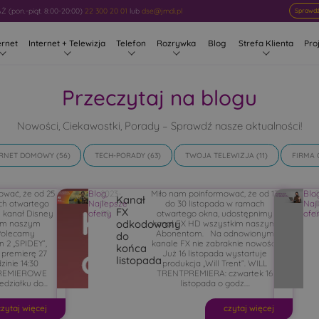
 (pon.-piąt. 8:00-20:00)
22 300 20 01
lub
dse@jmdi.pl
Sprawdź
ernet
Internet + Telewizja
Telefon
Rozrywka
Blog
Strefa Klienta
Pro
Przeczytaj na blogu
Nowości, Ciekawostki, Porady – Sprawdź nasze aktualności!
ERNET DOMOWY
(56)
TECH-PORADY
(63)
TWOJA TELEWIZJA
(11)
FIRMA 
ować, że od 25
Blog
2023-
,
Miło nam poinformować, że od 13
Blo
Kanał
ch otwartego
Najlepsze
11-
do 30 listopada w ramach
Naj
1
FX
 kanał Disney
oferty
09
otwartego okna, udostępnimy
ofe
odkodowany
kim naszym
kanał FX HD wszystkim naszym
Polecamy
Abonentom. Na odnowionym
do
 2 „SPIDEY”,
kanale FX nie zabraknie nowości.
końca
 premierę 27
Już 16 listopada wystartuje
listopada
zinie 14:30
produkcja „Will Trent”. WILL
 PREMIEROWE
TRENTPREMIERA: czwartek 16
działku do...
listopada o godz....
czytaj więcej
czytaj więcej