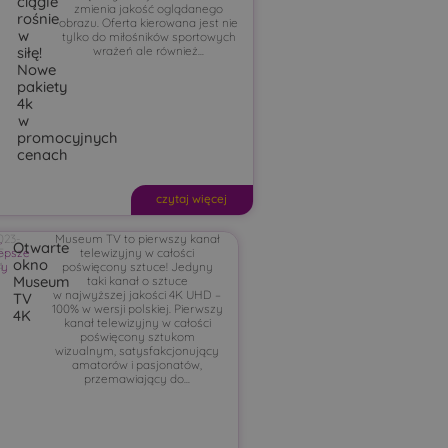
ciągle
zmienia jakość oglądanego
rośnie
obrazu. Oferta kierowana jest nie
w
tylko do miłośników sportowych
wrażeń ale również...
siłę!
Nowe
pakiety
4k
w
promocyjnych
cenach
czytaj więcej
g
023-
,
Museum TV to pierwszy kanał
Otwarte
epsze
5-
telewizyjny w całości
okno
ty
4
poświęcony sztuce! Jedyny
Museum
taki kanał o sztuce
w najwyższej jakości 4K UHD –
TV
100% w wersji polskiej. Pierwszy
4K
kanał telewizyjny w całości
poświęcony sztukom
wizualnym, satysfakcjonujący
amatorów i pasjonatów,
przemawiający do...