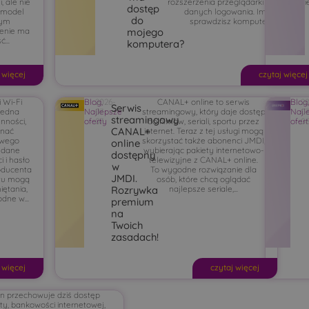
, ale nie
rozszerzenia przeglądarki albo kradzi
dostęp
 model
danych logowania. Im szybciej
do
zym
sprawdzisz komputer, tym...
zenie ma
mojego
...
komputera?
 więcej
czytaj więcej
 Wi-Fi
Blog
2026-
,
CANAL+ online to serwis
Blog
2
Serwis
 jedna
Najlepsze
07-
streamingowy, który daje dostęp
Najl
07
streamingowy
nności,
oferty
07
do filmów, seriali, sportu przez
ofer
0
CANAL+
onać
internet. Teraz z tej usługi mogą
owego
skorzystać także abonenci JMDI,
online
 dane
wybierając pakiety internetowo-
dostępny
i i hasło
telewizyjne z CANAL+ online.
w
oducenta
To wygodne rozwiązanie dla
JMDI.
etu mogą
osób, które chcą oglądać
ętania,
najlepsze seriale,...
Rozrywka
dne w...
premium
na
Twoich
zasadach!
 więcej
czytaj więcej
on przechowuje dziś dostęp
ty, bankowości internetowej,