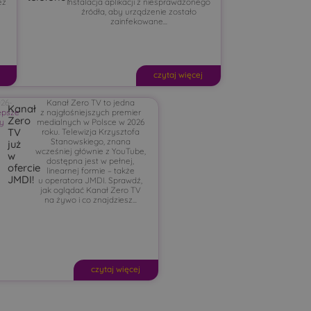
eż
instalacja aplikacji z niesprawdzonego
źródła, aby urządzenie zostało
zainfekowane...
czytaj więcej
026-
,
Kanał Zero TV to jedna
Kanał
epsze
-
z najgłośniejszych premier
Zero
ty
6
medialnych w Polsce w 2026
TV
roku. Telewizja Krzysztofa
Stanowskiego, znana
już
wcześniej głównie z YouTube,
w
dostępna jest w pełnej,
ofercie
linearnej formie – także
JMDI!
u operatora JMDI. Sprawdź,
jak oglądać Kanał Zero TV
na żywo i co znajdziesz...
czytaj więcej