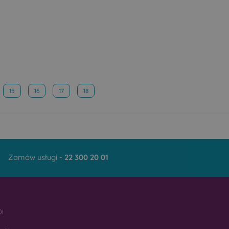
15
16
17
18
Zamów usługi -
22 300 20 01
I