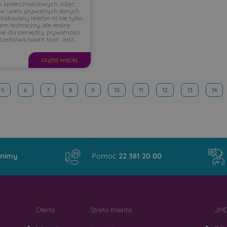
 społecznościowych, zdjęć,
w i wielu prywatnych danych.
hakowany telefon to nie tylko
em techniczny, ale realne
ie dla pieniędzy, prywatności
czeństwa twoich kont. Jeśli...
czytaj więcej
5
6
7
8
9
10
11
12
13
14
nimy
Pomoc
22 381 20 00
Oferta
Strefa Klienta
JMD