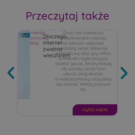
Przeczytaj także
Internet
2026-
Znasz ten scenariusz:
I
Dlaczego
domowy
07-
,
z utęsknieniem czekasz
d
internet
Blog
31
na wieczór, włączasz
T
zwalnia
ulubiony serial, telewizję
P
internetową albo gry online,
B
wieczorem
a internet nagle zaczyna
działać gorzej. Strony ładują
się wolniej, obraz traci
jakość, ping skacze,
a wideorozmowy zaczynają
się zacinać. Wtedy pojawia
się...
czytaj więcej