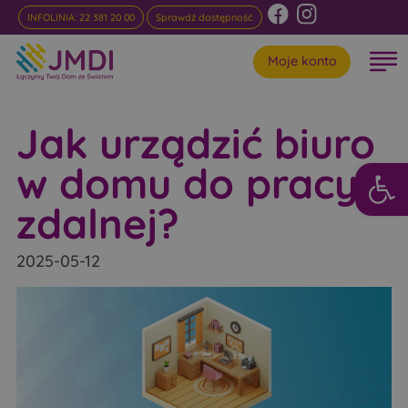
INFOLINIA: 22 381 20 00
Sprawdź dostępność
Moje konto
Jak urządzić biuro
Otwórz 
w domu do pracy
zdalnej?
2025-05-12