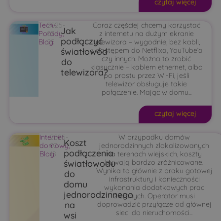
czytaj więcej
Tech-
2025-
Coraz częściej chcemy korzystać
Jak
Porady
07-
,
z internetu na dużym ekranie
podłączyć
Blog
25
telewizora – wygodnie, bez kabli,
światłowód
z dostępem do Netflixa, YouTube’a
czy innych. Można to zrobić
do
klasycznie – kablem ethernet, albo
telewizora?
po prostu przez Wi-Fi, jeśli
telewizor obsługuje takie
połączenie. Mając w domu...
czytaj więcej
Internet
2025-
W przypadku domów
Koszt
domowy
07-
,
jednorodzinnych zlokalizowanych
podłączenia
Blog
18
na terenach wiejskich, koszty
światłowodu
bywają bardzo zróżnicowane.
Wynika to głównie z braku gotowej
do
infrastruktury i konieczności
domu
wykonania dodatkowych prac
jednorodzinnego
ziemnych. Operator musi
na
doprowadzić przyłącze od głównej
sieci do nieruchomości...
wsi