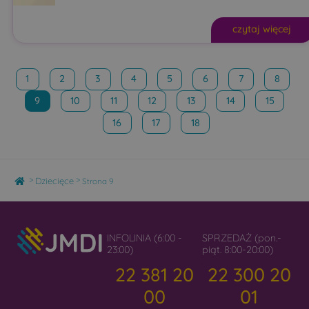
czytaj więcej
1
2
3
4
5
6
7
8
9
10
11
12
13
14
15
16
17
18
Home
>
>
Dziecięce
Strona 9
INFOLINIA (6:00 -
SPRZEDAŻ (pon.-
23:00)
piąt. 8:00-20:00)
22 381 20
22 300 20
00
01