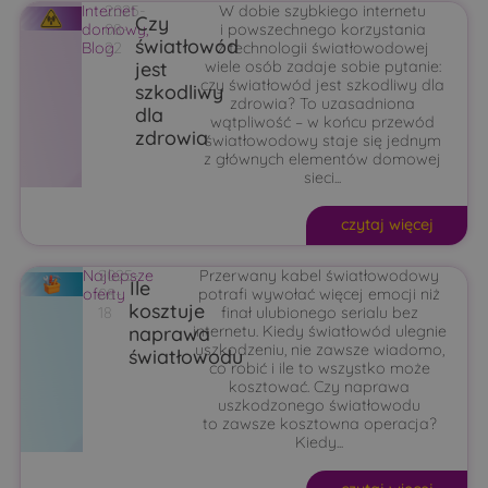
Internet
2025-
W dobie szybkiego internetu
Czy
domowy
08-
,
i powszechnego korzystania
światłowód
Blog
22
z technologii światłowodowej
jest
wiele osób zadaje sobie pytanie:
czy światłowód jest szkodliwy dla
szkodliwy
zdrowia? To uzasadniona
dla
wątpliwość – w końcu przewód
zdrowia
światłowodowy staje się jednym
z głównych elementów domowej
sieci...
czytaj więcej
Najlepsze
2025-
Przerwany kabel światłowodowy
Ile
oferty
08-
potrafi wywołać więcej emocji niż
kosztuje
18
finał ulubionego serialu bez
naprawa
internetu. Kiedy światłowód ulegnie
uszkodzeniu, nie zawsze wiadomo,
światłowodu
co robić i ile to wszystko może
kosztować. Czy naprawa
uszkodzonego światłowodu
to zawsze kosztowna operacja?
Kiedy...