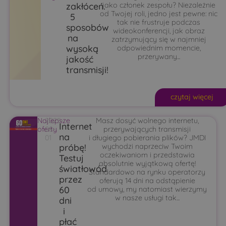
zakłóceń.
jako członek zespołu? Niezależnie
od Twojej roli, jedno jest pewne: nic
5
tak nie frustruje podczas
sposobów
wideokonferencji, jak obraz
na
zatrzymujący się w najmniej
wysoką
odpowiednim momencie,
przerywany...
jakość
transmisji!
czytaj więcej
Najlepsze
2025-
Masz dosyć wolnego internetu,
Internet
oferty
08-
przerywających transmisji
na
01
i długiego pobierania plików? JMDI
próbę!
wychodzi naprzeciw Twoim
oczekiwaniom i przedstawia
Testuj
absolutnie wyjątkową ofertę!
światłowód
Standardowo na rynku operatorzy
przez
oferują 14 dni na odstąpienie
60
od umowy, my natomiast wierzymy
w nasze usługi tak...
dni
i
płać