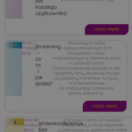
dla
każdego
użytkownika
czytaj więcej
Tech-
2025-
Streaming to jedna
Streaming
Porady
08-
,
z najpopularniejszych form
–
Blog
11
korzystania z treści
co
multimedialnych w internecie, która
w ostatnich latach
to
zrewolucjonizowała sposób, w jaki
i
oglądamy filmy, słuchamy muzyki
jak
czy śledzimy transmisje na żywo.
działa?
W przeciwieństwie
do tradycyjnego pobierania
plików, streaming...
czytaj więcej
Internet
2025-
Pracujesz z domu, prowadzisz
Wideokonferencje
domowy
08-
,
własną firmę, a może regularnie
bez
Blog
04
uczestniczysz w spotkaniach online