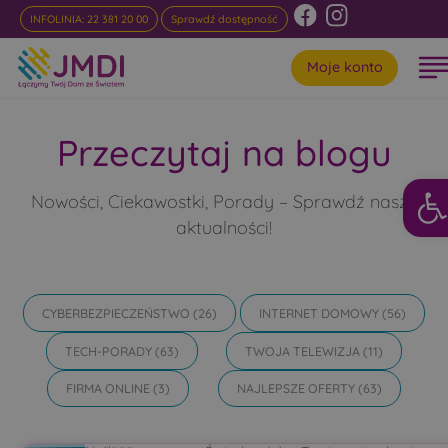
INFOLINIA: 22 381 20 00
Sprawdź dostępność
Moje konto
Przeczytaj na blogu
Otwór
Nowości, Ciekawostki, Porady – Sprawdź nasze
aktualności!
CYBERBEZPIECZEŃSTWO
(26)
INTERNET DOMOWY
(56)
TECH-PORADY
(63)
TWOJA TELEWIZJA
(11)
FIRMA ONLINE
(3)
NAJLEPSZE OFERTY
(63)