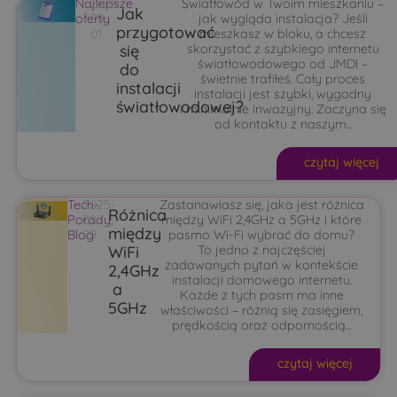
Najlepsze
2025-
Światłowód w Twoim mieszkaniu –
Jak
oferty
09-
jak wygląda instalacja? Jeśli
przygotować
01
mieszkasz w bloku, a chcesz
się
skorzystać z szybkiego internetu
światłowodowego od JMDI –
do
świetnie trafiłeś. Cały proces
instalacji
instalacji jest szybki, wygodny
światłowodowej?
i minimalnie inwazyjny. Zaczyna się
od kontaktu z naszym...
czytaj więcej
Tech-
2025-
Zastanawiasz się, jaka jest różnica
Różnica
Porady
08-
,
między WiFi 2,4GHz a 5GHz i które
między
Blog
29
pasmo Wi-Fi wybrać do domu?
WiFi
To jedno z najczęściej
zadawanych pytań w kontekście
2,4GHz
instalacji domowego internetu.
a
Każde z tych pasm ma inne
5GHz
właściwości – różnią się zasięgiem,
prędkością oraz odpornością...
czytaj więcej