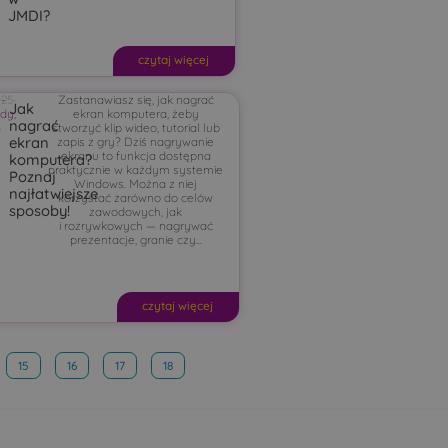
JMDI?
czytaj więcej
-
25-
Zastanawiasz się, jak nagrać
Jak
ady
-
,
ekran komputera, żeby
nagrać
g
3
stworzyć klip wideo, tutorial lub
ekran
zapis z gry? Dziś nagrywanie
ekranu to funkcja dostępna
komputera?
praktycznie w każdym systemie
Poznaj
Windows. Można z niej
najłatwiejsze
korzystać zarówno do celów
sposoby!
zawodowych, jak
i rozrywkowych — nagrywać
prezentacje, granie czy...
czytaj więcej
15
16
17
18