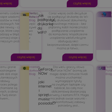
aj więcej
czytaj więcej
ternetu codziennie docierają
Tech-
2025-
Coraz więcej osób decyduje
Jak
ysiące wiadomości, wpisów
Porady
11-
,
się podłączyć drukarkę do Wi-
podłączyć
 postów w mediach
Blog
26
Fi, by drukować dokumenty
drukarkę
ściowych. Niestety, część
z dowolnego miejsca – bez
fake newsy – czyli fałszywe
plątaniny kabli i konieczności
do
cje, które często celowo
podłączania urządzenia
WiFI?
dzają w błąd. Zjawisko
do komputera. Współczesne
ormacji staje się coraz
urządzenia wielofunkcyjne
niejszym problemem...
obsługują sieci
bezprzewodowe, dzięki czemu
można je łatwo...
czytaj więcej
czytaj więcej
 temu granie
Internet
2025-
Dla wielu graczy słowa
Tech
20
GeForce
postrzegane
domowy
11-
,
„GeForce NOW” brzmią jak
Por
11-
NOW
 ale dziś staje
Blog
18
magia: dzięki chmurze Nvidii
Blog
12
–
ularniejszych
można uruchamiać
zabawy.
wymagające tytuły
jaki
roces polega
na zwykłym laptopie czy
internet
uchamiane są
tablecie, bo całą moc
i
rach, a obraz
obliczeniową dostarczają
sprzęt
a Twój ekran
serwery z kartami RTX. Magia
twem...
ma jednak swoje warunki –
musisz
do komfortowej zabawy
posiadać?
potrzebny jest...