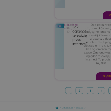
c
Najlepsze
2025-
Dziś coraz więc
Jak
oferty
11-
użytkowników rez
oglądać
10
z tradycyjnej anteny
telewizję
telewizji internet
Wystarczy dos
przez
do internetu, by o
internet?
telewizję online w ja
bez ograniczeń mi
i czasu. Zastanawiasz
oglądać telewizję
internet? To prosts
myślisz....
czytaj
1
2
3
4
Home
>
>
Dziecięce
Strona 7