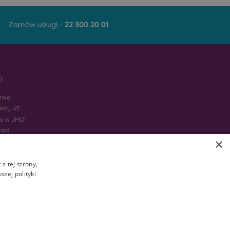
Zamów usługi -
22 300 20 01
I
rmie
ekty UE
ca w JMDI
takt
×
z tej strony,
zej polityki
ścicieli. Nie wszystkie usługi są dostępne w