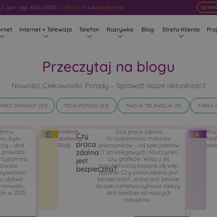
 (pon.-piąt. 8:00-20:00)
22 300 20 01
lub
dse@jmdi.pl
Sprawdź
ernet
Internet + Telewizja
Telefon
Rozrywka
Blog
Strefa Klienta
Pro
Przeczytaj na blogu
Nowości, Ciekawostki, Porady – Sprawdź nasze aktualności!
ERNET DOMOWY
(57)
TECH-PORADY
(63)
TWOJA TELEWIZJA
(11)
FIRMA 
t temu
Internet
2025-
Dziś praca zdalna
Blo
Czy
onu było
domowy
12-
,
to codzienność milionów
Naj
1
praca
zją – dziś
Blog
12
pracowników – od specjalistów
ofe
1
zdalna
, prowadzi
IT po księgowych, nauczycieli
przypomina
czy grafików. Wraz z jej
jest
pozwala
popularnością pojawia się więc
bezpieczna?
zywistości.
pytanie: Czy praca zdalna jest
o ułatwić
bezpieczna? Jedno jest pewne:
ominowało.
bezpieczeństwo cyfrowe zależy
że w 2025...
dziś bardziej od naszych
nawyków...