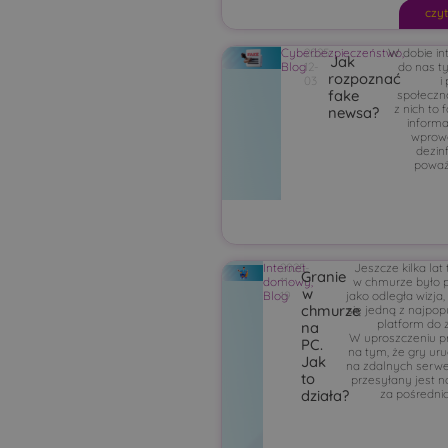
czyt
Cyberbezpieczeństwo
2025-
W dobie in
,
Jak
Blog
12-
do nas t
rozpoznać
03
i
fake
społeczno
z nich to 
newsa?
informa
wprowa
dezinf
poważ
Internet
2025-
Jeszcze kilka lat
Granie
domowy
11-
,
w chmurze było 
w
Blog
19
jako odległa wizja,
chmurze
się jedną z najpop
platform do 
na
W uproszczeniu p
PC.
na tym, że gry ur
Jak
na zdalnych serwe
to
przesyłany jest n
za pośrednic
działa?