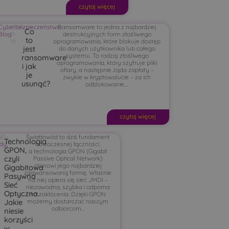
czytaj więcej
Cyberbezpieczeństwo
2025-
Ransomware to jedna z najbardziej
,
Co
Blog
11-
destrukcyjnych form złośliwego
to
19
oprogramowania, które blokuje dostęp
jest
do danych użytkownika lub całego
systemu. To rodzaj złośliwego
ransomware
oprogramowania, który szyfruje pliki
i jak
ofiary, a następnie żąda zapłaty –
je
zwykle w kryptowalucie – za ich
usunąć?
odblokowanie....
czytaj więcej
-
25-
Światłowód to dziś fundament
Technologia
ady
,
nowoczesnej łączności,
GPON,
a technologia GPON (Gigabit
czyli
Passive Optical Network)
stanowi jego najbardziej
Gigabitowa
zaawansowaną formę. Właśnie
Pasywna
na niej opiera się sieć JMDI –
Sieć
niezawodna, szybka i odporna
Optyczna.
na zakłócenia. Dzięki GPON
możemy dostarczać naszym
Jakie
odbiorcom...
niesie
korzyści
w