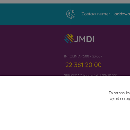
Zostaw numer -
oddzwo
INFOLINIA (6:00 - 23:00)
22 381 20 00
SPRZEDAŻ (pon.-piąt. 8:00-20:00)
22 300 20 01
Ta strona ko
wyrażasz zg
Ceny, warunki i oferty mogą ulec zmianie i 