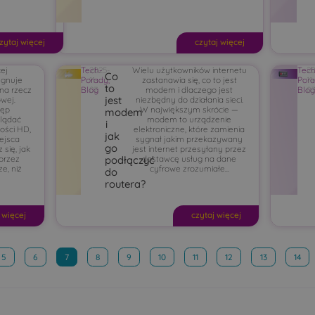
zytaj więcej
czytaj więcej
ej
Tech-
2025-
Wielu użytkowników internetu
Tech
20
Co
ygnuje
Porady
11-
,
zastanawia się, co to jest
Por
11
to
 na rzecz
Blog
07
modem i dlaczego jest
Blo
0
jest
owej.
niezbędny do działania sieci.
tęp
W największym skrócie —
modem
glądać
modem to urządzenie
i
kości HD,
elektroniczne, które zamienia
jak
ejsca
sygnał jakim przekazywany
go
 się, jak
jest internet przesyłany przez
 przez
dostawcę usług na dane
podłączyć
ze, niż
cyfrowe zrozumiałe...
do
routera?
 więcej
czytaj więcej
5
6
7
8
9
10
11
12
13
14