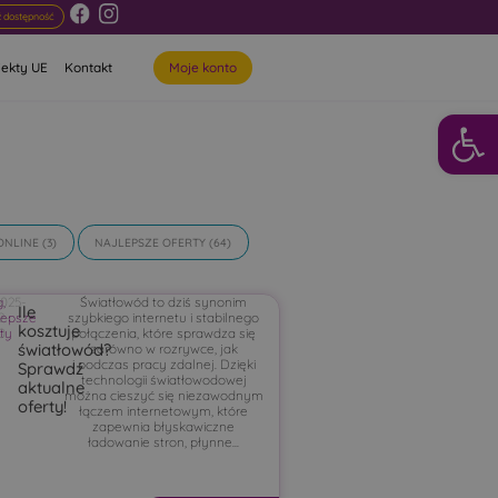
 dostępność
Moje konto
jekty UE
Kontakt
Otwórz 
ONLINE
(3)
NAJLEPSZE OFERTY
(64)
g
2025-
,
Światłowód to dziś synonim
Ile
lepsze
2-
szybkiego internetu i stabilnego
kosztuje
rty
0
połączenia, które sprawdza się
światłowód?
zarówno w rozrywce, jak
i podczas pracy zdalnej. Dzięki
Sprawdź
technologii światłowodowej
aktualne
można cieszyć się niezawodnym
oferty!
łączem internetowym, które
zapewnia błyskawiczne
ładowanie stron, płynne...