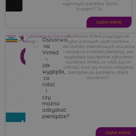
wybranych pakietów. Brzmi
kusząco? To...
czytaj więcej
Cyberbezpieczeństwo
2025-
Platforma Vinted przyciąga nie
,
Oszustwa
Blog
01-
tylko uczciwych użytkowników,
na
09
ale również internetowych oszustów
Vinted
i okazję na kradzież pieniędzy. Jak
wyglądają najczęstsze zgłoszenia
–
oszustwa Vinted, co robić, by ich
jak
uniknąć, oraz czy można odzyskać
wygląda,
pieniądze po padnięciu ofiarą
co
oszustwa?...
robić
i
czy
można
odzyskać
pieniądze?
czytaj więcej