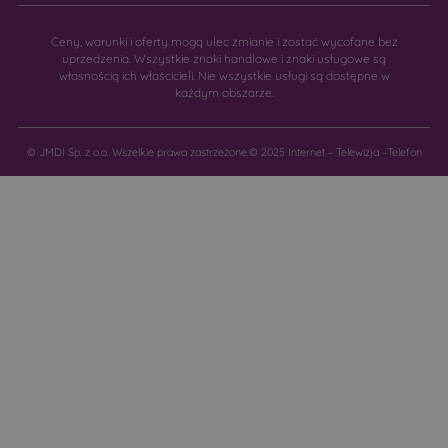
Ceny, warunki i oferty mogą ulec zmianie i zostać wycofane bez
uprzedzenia. Wszystkie znaki handlowe i znaki usługowe są
własnością ich właścicieli. Nie wszystkie usługi są dostępne w
każdym obszarze.
© JMDI Sp. z o.o. Wszelkie prawa zastrzeżone.
© 2025 Internet – Telewizja –Telefon