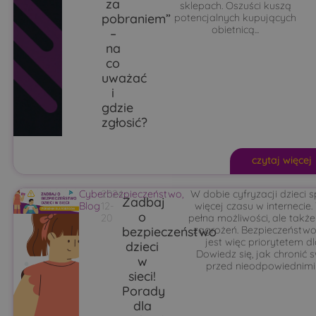
za
sklepach. Oszuści kuszą
pobraniem”
potencjalnych kupujących
obietnicą...
–
na
co
uważać
i
gdzie
zgłosić?
czytaj więcej
Cyberbezpieczeństwo
2024-
,
W dobie cyfryzacji dzieci 
Zadbaj
Blog
12-
więcej czasu w internecie.
o
20
pełna możliwości, ale takż
bezpieczeństwo
zagrożeń. Bezpieczeństwo 
jest więc priorytetem d
dzieci
Dowiedz się, jak chronić 
w
przed nieodpowiednimi t
sieci!
Porady
dla