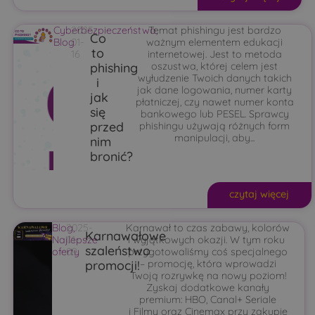
Cyberbezpieczeństwo
2025-
Temat phishingu jest bardzo
,
Co
Blog
01-
ważnym elementem edukacji
to
16
internetowej. Jest to metoda
phishing
oszustwa, której celem jest
wyłudzenie Twoich danych takich
i
jak dane logowania, numer karty
jak
płatniczej, czy nawet numer konta
się
bankowego lub PESEL. Sprawcy
przed
phishingu używają różnych form
manipulacji, aby...
nim
bronić?
czytaj więcej
Blog
2025-
,
Karnawał to czas zabawy, kolorów
Karnawałowe
Najlepsze
01-
i wyjątkowych okazji. W tym roku
szaleństwo
oferty
09
przygotowaliśmy coś specjalnego
promocji!
– promocję, która wprowadzi
Twoją rozrywkę na nowy poziom!
Zyskaj dodatkowe kanały
premium: HBO, Canal+ Seriale
i Filmy oraz Cinemax przy zakupie