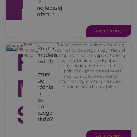
z
najlepszej
oferty!
czytaj więcej
Tech-
2025-
Router, modem, switch – czym się
Router,
Porady
02-
,
różnią i co do czego służy? Niemal
modem,
Blog
03
każdy dom i biuro wyposażone są
switch
w urządzenia umożliwiające
dostęp do internetu. Aby jednak
–
w pełni korzystać z możliwości
czym
sieci komputerowej, warto
się
rozumieć, czym różnią się router,
różnią
modem i switch oraz jakie...
i
co
do
czego
służą?
czytaj więcej