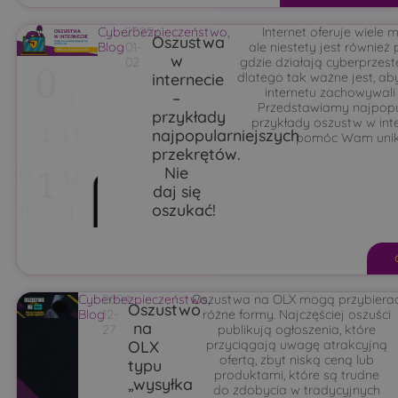
Cyberbezpieczeństwo
2025-
,
Internet oferuje wiele m
Oszustwa
Blog
01-
ale niestety jest również 
w
02
gdzie działają cyberprzest
internecie
dlatego tak ważne jest, ab
internetu zachowywali 
–
Przedstawiamy najpopu
przykłady
przykłady oszustw w inte
najpopularniejszych
pomóc Wam unika
przekrętów.
Nie
daj się
oszukać!
Cyberbezpieczeństwo
2024-
Oszustwa na OLX mogą przybiera
,
Oszustwo
Blog
12-
różne formy. Najczęściej oszuści
na
27
publikują ogłoszenia, które
OLX
przyciągają uwagę atrakcyjną
ofertą, zbyt niską ceną lub
typu
produktami, które są trudne
„wysyłka
do zdobycia w tradycyjnych