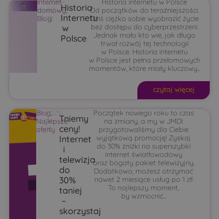
Internet
2025-
Historia internetu w Polsce
Historia
domowy
02-
,
Od początków do teraźniejszości.
Internetu
Blog
10
Dziś ciężko sobie wyobrazić życie
w
bez dostępu do cyberprzestrzeni.
Jednak mało kto wie, jak długo
Polsce
trwał rozwój tej technologii
w Polsce. Historia internetu
w Polsce jest pełna przełomowych
momentów, które miały kluczowy...
czytaj więcej
Blog
2025-
,
Początek nowego roku to czas
Tniemy
Najlepsze
02-
na zmiany, a my w JMDI
ceny!
oferty
10
przygotowaliśmy dla Ciebie
Internet
wyjątkową promocję! Zyskaj
do 30% zniżki na superszybki
i
internet światłowodowy
telewizja
oraz bogaty pakiet telewizyjny.
do
Dodatkowo, możesz otrzymać
30%
nawet 2 miesiące usług po 1 zł!
To najlepszy moment,
taniej
by wzmocnić...
–
skorzystaj