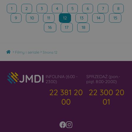
1
2
3
4
5
6
7
8
9
10
11
12
13
14
15
16
17
18
Home
>
>
Filmy i seriale
Strona 12
INFOLINIA (6:00 -
SPRZEDAŻ (pon.-
23:00)
piąt. 8:00-20:00)
22 381 20
22 300 20
00
01