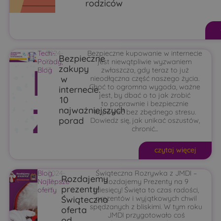
rodziców
Tech-
2024-
Bezpieczne kupowanie w internecie
Bezpieczne
Porady
12-
,
jest niewątpliwie wyzwaniem
zakupy
Blog
13
zwłaszcza, gdy teraz to już
w
nieodłączna część naszego życia.
Choć to ogromna wygoda, ważne
internecie.
jest, by dbać o to jak zrobić
10
to poprawnie i bezpiecznie
najważniejszych
kupować bez zbędnego stresu.
porad
Dowiedz się, jak unikać oszustów,
chronić...
czytaj więcej
Blog
2024-
,
Świąteczna Rozrywka z JMDI –
Rozdajemy
Najlepsze
12-
Rozdajemy Prezenty na 9
prezenty!
oferty
13
Miesięcy! Święta to czas radości,
Świąteczna
prezentów i wyjątkowych chwil
spędzanych z bliskimi. W tym roku
oferta
JMDI przygotowało coś
od