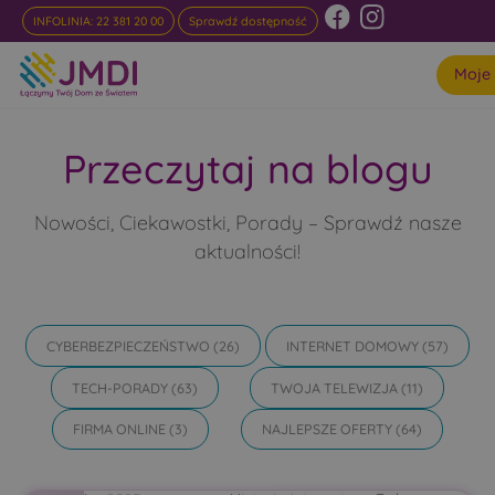
INFOLINIA: 22 381 20 00
Sprawdź dostępność
Moje
Przeczytaj na blogu
Nowości, Ciekawostki, Porady – Sprawdź nasze
aktualności!
CYBERBEZPIECZEŃSTWO
(26)
INTERNET DOMOWY
(57)
TECH-PORADY
(63)
TWOJA TELEWIZJA
(11)
FIRMA ONLINE
(3)
NAJLEPSZE OFERTY
(64)