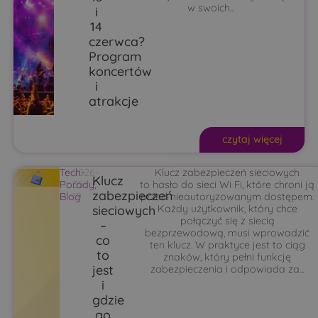
w swoich...
i
14
czerwca?
Program
koncertów
i
atrakcje
czytaj więcej
Tech-
2026-
Klucz zabezpieczeń sieciowych
Klucz
Porady
05-
,
to hasło do sieci Wi Fi, które chroni ją
zabezpieczeń
Blog
19
przed nieautoryzowanym dostępem.
sieciowych
Każdy użytkownik, który chce
połączyć się z siecią
–
bezprzewodową, musi wprowadzić
co
ten klucz. W praktyce jest to ciąg
to
znaków, który pełni funkcję
jest
zabezpieczenia i odpowiada za...
i
gdzie
go