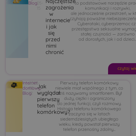
Najczęstsze
Blog
05-
to podstawowe narzędzie pra
zagrożenia
15
komunikacji i rozrywki,
w
ale jednocześnie przestrzeń, w k
czyhają poważne niebezpieczeń
internecie
Cyberataki, cyberprzemoc cz
i jak
przestępstwa seksualne wyma
się
stałej czujności — zarówno
przed
od dorosłych, jak i od dzieci...
nimi
chronić
czytaj wi
Internet
2026-
Pierwszy telefon komórkowy
Jak
domowy
05-
,
niewiele miał wspólnego z tym, co
wyglądał
Blog
12
dziś nazywamy smartfonem. Był
pierwszy
duży, ciężki i ograniczony
do jednej funkcji, czyli rozmowy.
telefon
Historia telefonu komórkowego
komórkowy?
zaczyna się w latach
siedemdziesiątych ubiegłego
wieku, kiedy powstał pierwszy
telefon przenośny zdolny...