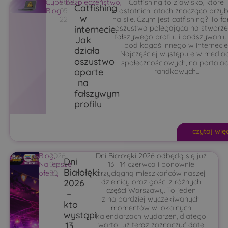
Cyberbezpieczeństwo
2026-
,
Catfishing to zjawisko, które
Catfishing
Blog
05-
w ostatnich latach znacząco przyb
w
22
na sile. Czym jest catfishing? To f
internecie.
oszustwa polegająca na stworze
fałszywego profilu i podszywaniu
Jak
pod kogoś innego w internecie
działa
Najczęściej występuje w media
oszustwo
społecznościowych, na portala
oparte
randkowych...
na
fałszywym
profilu
czytaj wię
Blog
2026-
,
Dni Białołęki 2026 odbędą się już
Dni
Najlepsze
05-
13 i 14 czerwca i ponownie
Białołęki
oferty
20
przyciągną mieszkańców naszej
2026
dzielnicy oraz gości z różnych
części Warszawy. To jeden
–
z najbardziej wyczekiwanych
kto
momentów w lokalnych
wystąpi
kalendarzach wydarzeń, dlatego
13
warto już teraz zaznaczyć datę