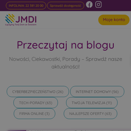
INFOLINIA: 22 381 20 00
Sprawdź dostępność
Moje konto
Przeczytaj na blogu
Nowości, Ciekawostki, Porady – Sprawdź nasze
aktualności!
CYBERBEZPIECZEŃSTWO
(26)
INTERNET DOMOWY
(56)
TECH-PORADY
(63)
TWOJA TELEWIZJA
(11)
FIRMA ONLINE
(3)
NAJLEPSZE OFERTY
(63)