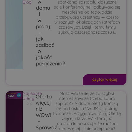
w
Blog
29
spotkania zastąpiły klasyczne
domu
sale konferencyjne i odbywają się
niezależnie od tego, gdzie
i
przebywają uczestnicy — często
w
w różnych lokalizacjach i strefach
pracy
czasowych. Dzięki temu firmy
–
zyskują oszczędność czasu i...
jak
zadbać
o
jakość
połączenia?
czytaj więcej
Najlepsze
2026-
Masz wrażenie, że za szybki
Oferta
oferty
04-
Internet zawsze trzeba sporo
więcej
28
zapłacić? A dobre oferty kończą
niż
się na hasłach? W JMDI robimy
to inaczej. Przygotowaliśmy Ofertę
WOW!
więcej niż WOW, która już
–
na starcie pokazuje, że można
Sprawdź
mieć więcej… i nie przepłacać!