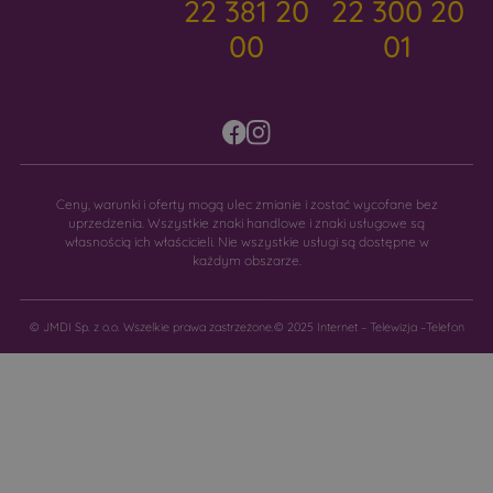
22 381 20
22 300 20
00
01
Ceny, warunki i oferty mogą ulec zmianie i zostać wycofane bez
uprzedzenia. Wszystkie znaki handlowe i znaki usługowe są
własnością ich właścicieli. Nie wszystkie usługi są dostępne w
każdym obszarze.
© JMDI Sp. z o.o. Wszelkie prawa zastrzeżone.
© 2025 Internet – Telewizja –Telefon