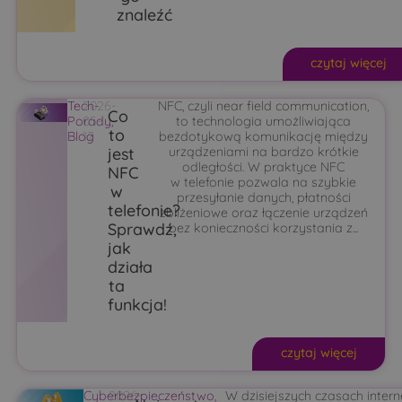
znaleźć
czytaj więcej
Tech-
2026-
NFC, czyli near field communication,
Co
Porady
05-
,
to technologia umożliwiająca
to
Blog
17
bezdotykową komunikację między
jest
urządzeniami na bardzo krótkie
odległości. W praktyce NFC
NFC
w telefonie pozwala na szybkie
w
przesyłanie danych, płatności
telefonie?
zbliżeniowe oraz łączenie urządzeń
Sprawdź,
bez konieczności korzystania z...
jak
działa
ta
funkcja!
czytaj więcej
Cyberbezpieczeństwo
2026-
,
W dzisiejszych czasach intern