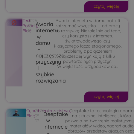
czytaj więcej
Tech-
2026-
Awaria internetu w domu potrafi
Awaria
Porady
05-
,
zatrzymać wszystko — od pracy
internetu
Blog
10
po rozrywkę. Niezależnie od tego,
w
czy korzystasz z internetu
światłowodowego, czy
domu
klasycznego łącza stacjonarnego,
–
problemy z połączeniem
najczęstsze
najczęściej wynikają z kilku
przyczyny
powtarzalnych przyczyn.
W większości przypadków da...
i
szybkie
rozwiązania
czytaj więcej
Cyberbezpieczeństwo
2026-
Deepfake to technologia oparta
,
Deepfake
Blog
05-
na sztucznej inteligencji, która
w
07
pozwala na tworzenie realistyczny
internecie
materiałów wideo, nagrań audio
i obrazów przedstawiających oso
–