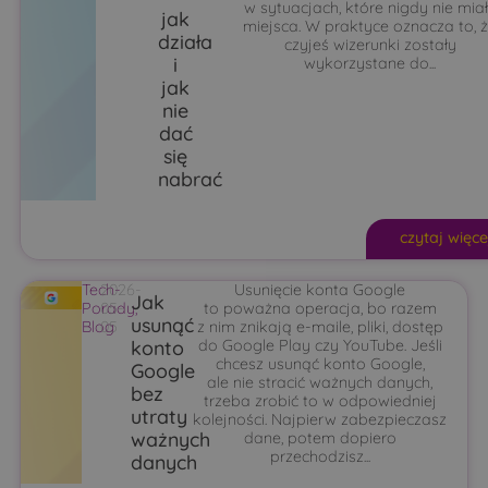
w sytuacjach, które nigdy nie mia
jak
miejsca. W praktyce oznacza to, 
działa
czyjeś wizerunki zostały
i
wykorzystane do...
jak
nie
dać
się
nabrać
czytaj więce
Tech-
2026-
Usunięcie konta Google
Jak
Porady
05-
,
to poważna operacja, bo razem
usunąć
Blog
05
z nim znikają e-maile, pliki, dostęp
konto
do Google Play czy YouTube. Jeśli
chcesz usunąć konto Google,
Google
ale nie stracić ważnych danych,
bez
trzeba zrobić to w odpowiedniej
utraty
kolejności. Najpierw zabezpieczasz
ważnych
dane, potem dopiero
przechodzisz...
danych