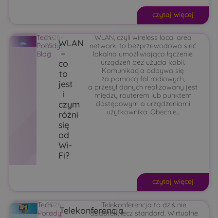
czytaj więcej
Tech-
2026-
WLAN, czyli wireless local area
WLAN
Porady
05-
,
network, to bezprzewodowa sieć
–
Blog
01
lokalna umożliwiająca łączenie
co
urządzeń bez użycia kabli.
Komunikacja odbywa się
to
za pomocą fal radiowych,
jest
a przesył danych realizowany jest
i
między routerem lub punktem
czym
dostępowym a urządzeniami
użytkownika. Obecnie...
różni
się
od
Wi-
Fi?
czytaj więcej
Tech-
2026-
Telekonferencja to dziś nie
Telekonferencja
Porady
04-
,
dodatek, lecz standard. Wirtualne