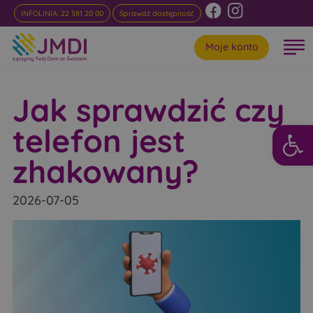
INFOLINIA: 22 381 20 00
Sprawdź dostępność
Moje konto
Jak sprawdzić czy
Otwórz 
telefon jest
zhakowany?
2026-07-05