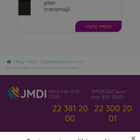
plan
transmisji!
czytaj więcej
Home
>
>
>
>
Blog
Blog
Cyberbezpieczeństwo
Jak sprawdzić czy telefon jest zhakowany?
INFOLINIA (6:00 -
SPRZEDAŻ (pon.-
23:00)
piąt. 8:00-20:00)
22 381 20
22 300 20
00
01
×