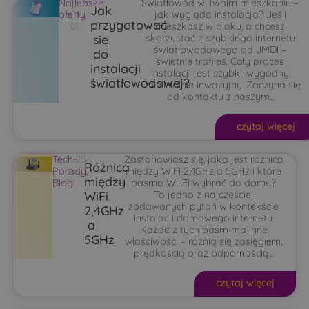
Najlepsze
2025-
Światłowód w Twoim mieszkaniu –
Jak
oferty
09-
jak wygląda instalacja? Jeśli
przygotować
01
mieszkasz w bloku, a chcesz
się
skorzystać z szybkiego internetu
światłowodowego od JMDI –
do
świetnie trafiłeś. Cały proces
instalacji
instalacji jest szybki, wygodny
światłowodowej?
i minimalnie inwazyjny. Zaczyna się
od kontaktu z naszym...
czytaj więcej
Tech-
2025-
Zastanawiasz się, jaka jest różnica
Różnica
Porady
08-
,
między WiFi 2,4GHz a 5GHz i które
między
Blog
29
pasmo Wi-Fi wybrać do domu?
WiFi
To jedno z najczęściej
zadawanych pytań w kontekście
2,4GHz
instalacji domowego internetu.
a
Każde z tych pasm ma inne
5GHz
właściwości – różnią się zasięgiem,
prędkością oraz odpornością...
czytaj więcej