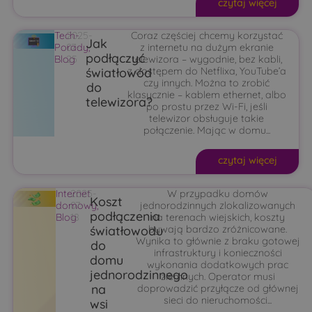
czytaj więcej
Tech-
2025-
Coraz częściej chcemy korzystać
Jak
Porady
07-
,
z internetu na dużym ekranie
podłączyć
Blog
25
telewizora – wygodnie, bez kabli,
światłowód
z dostępem do Netflixa, YouTube’a
czy innych. Można to zrobić
do
klasycznie – kablem ethernet, albo
telewizora?
po prostu przez Wi-Fi, jeśli
telewizor obsługuje takie
połączenie. Mając w domu...
czytaj więcej
Internet
2025-
W przypadku domów
Koszt
domowy
07-
,
jednorodzinnych zlokalizowanych
podłączenia
Blog
18
na terenach wiejskich, koszty
światłowodu
bywają bardzo zróżnicowane.
Wynika to głównie z braku gotowej
do
infrastruktury i konieczności
domu
wykonania dodatkowych prac
jednorodzinnego
ziemnych. Operator musi
na
doprowadzić przyłącze od głównej
sieci do nieruchomości...
wsi