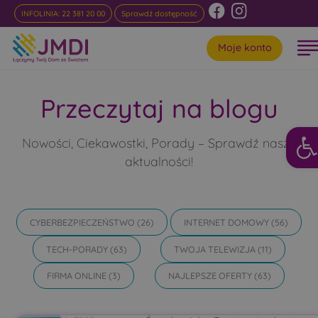
INFOLINIA: 22 381 20 00
Sprawdź dostępność
Moje konto
Przeczytaj na blogu
Otwór
Nowości, Ciekawostki, Porady – Sprawdź nasze
aktualności!
CYBERBEZPIECZEŃSTWO
(26)
INTERNET DOMOWY
(56)
TECH-PORADY
(63)
TWOJA TELEWIZJA
(11)
FIRMA ONLINE
(3)
NAJLEPSZE OFERTY
(63)