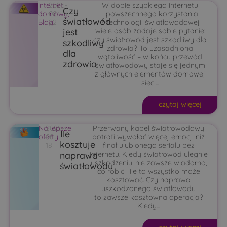
Internet
2025-
W dobie szybkiego internetu
Czy
domowy
08-
,
i powszechnego korzystania
światłowód
Blog
22
z technologii światłowodowej
jest
wiele osób zadaje sobie pytanie:
czy światłowód jest szkodliwy dla
szkodliwy
zdrowia? To uzasadniona
dla
wątpliwość – w końcu przewód
zdrowia
światłowodowy staje się jednym
z głównych elementów domowej
sieci...
czytaj więcej
Najlepsze
2025-
Przerwany kabel światłowodowy
Ile
oferty
08-
potrafi wywołać więcej emocji niż
kosztuje
18
finał ulubionego serialu bez
naprawa
internetu. Kiedy światłowód ulegnie
uszkodzeniu, nie zawsze wiadomo,
światłowodu
co robić i ile to wszystko może
kosztować. Czy naprawa
uszkodzonego światłowodu
to zawsze kosztowna operacja?
Kiedy...