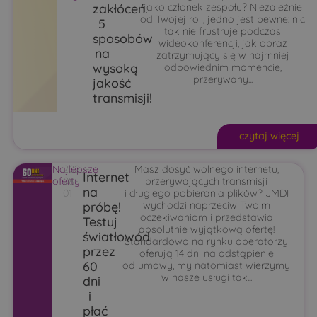
zakłóceń.
jako członek zespołu? Niezależnie
od Twojej roli, jedno jest pewne: nic
5
tak nie frustruje podczas
sposobów
wideokonferencji, jak obraz
na
zatrzymujący się w najmniej
wysoką
odpowiednim momencie,
przerywany...
jakość
transmisji!
czytaj więcej
Najlepsze
2025-
Masz dosyć wolnego internetu,
Internet
oferty
08-
przerywających transmisji
na
01
i długiego pobierania plików? JMDI
próbę!
wychodzi naprzeciw Twoim
oczekiwaniom i przedstawia
Testuj
absolutnie wyjątkową ofertę!
światłowód
Standardowo na rynku operatorzy
przez
oferują 14 dni na odstąpienie
60
od umowy, my natomiast wierzymy
w nasze usługi tak...
dni
i
płać