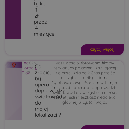
tylko
1
zł
przez
4
miesiące!
czytaj więcej
Tech-
2025-
Masz dość buforowania filmów,
Co
Porady
07-
,
zerwanych połączeń i zrywającej
zrobić,
Blog
31
się pracy zdalnej? Czas przejść
by
na szybki, stabilny internet
światłowodowy. Problem w tym, że
operator
nie każdy operator doprowadził
doprowadził
światłowód do wszystkich miejsc.
światłowód
Nawet jeśli mieszkasz niedaleko
do
głównej ulicy, to Twoja...
mojej
lokalizacji?