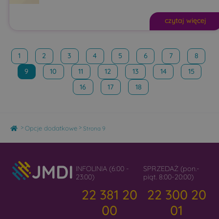
czytaj więcej
1
2
3
4
5
6
7
8
9
10
11
12
13
14
15
16
17
18
Home
>
>
Opcje dodatkowe
Strona 9
INFOLINIA (6:00 -
SPRZEDAŻ (pon.-
23:00)
piąt. 8:00-20:00)
22 381 20
22 300 20
00
01