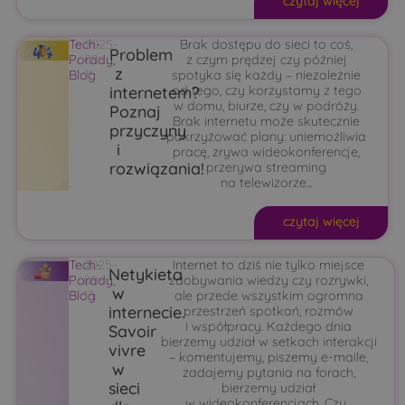
czytaj więcej
Tech-
2025-
Brak dostępu do sieci to coś,
Problem
Porady
08-
,
z czym prędzej czy później
z
Blog
15
spotyka się każdy – niezależnie
internetem?
od tego, czy korzystamy z tego
w domu, biurze, czy w podróży.
Poznaj
Brak internetu może skutecznie
przyczyny
pokrzyżować plany: uniemożliwia
i
pracę, zrywa wideokonferencje,
rozwiązania!
przerywa streaming
na telewizorze...
czytaj więcej
Tech-
2025-
Internet to dziś nie tylko miejsce
Netykieta
Porady
08-
,
zdobywania wiedzy czy rozrywki,
w
Blog
13
ale przede wszystkim ogromna
internecie.
przestrzeń spotkań, rozmów
i współpracy. Każdego dnia
Savoir
bierzemy udział w setkach interakcji
vivre
– komentujemy, piszemy e-maile,
w
zadajemy pytania na forach,
sieci
bierzemy udział
w wideokonferencjach. Czy...