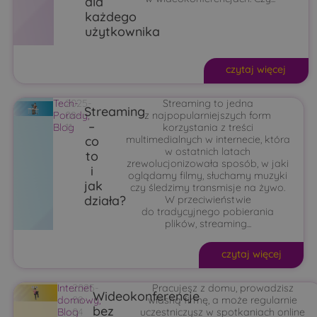
dla
każdego
użytkownika
czytaj więcej
Tech-
2025-
Streaming to jedna
Streaming
Porady
08-
,
z najpopularniejszych form
–
Blog
11
korzystania z treści
co
multimedialnych w internecie, która
w ostatnich latach
to
zrewolucjonizowała sposób, w jaki
i
oglądamy filmy, słuchamy muzyki
jak
czy śledzimy transmisje na żywo.
działa?
W przeciwieństwie
do tradycyjnego pobierania
plików, streaming...
czytaj więcej
Internet
2025-
Pracujesz z domu, prowadzisz
Wideokonferencje
domowy
08-
,
własną firmę, a może regularnie
bez
Blog
04
uczestniczysz w spotkaniach online