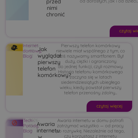
przed
od dorosłych, jak i od dzieci...
nimi
chronić
czytaj wi
Internet
2026-
Pierwszy telefon komórkowy
Jak
domowy
05-
,
niewiele miał wspólnego z tym, co
wyglądał
Blog
12
dziś nazywamy smartfonem. Był
pierwszy
duży, ciężki i ograniczony
do jednej funkcji, czyli rozmowy.
telefon
Historia telefonu komórkowego
komórkowy?
zaczyna się w latach
siedemdziesiątych ubiegłego
wieku, kiedy powstał pierwszy
telefon przenośny zdolny...
czytaj więcej
Tech-
2026-
Awaria internetu w domu potrafi
Awaria
Porady
05-
,
zatrzymać wszystko — od pracy
internetu
Blog
10
po rozrywkę. Niezależnie od tego,
w
czy korzystasz z internetu