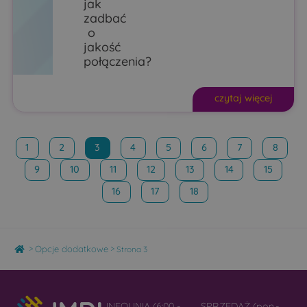
jak
zadbać
o
jakość
połączenia?
czytaj więcej
1
2
3
4
5
6
7
8
9
10
11
12
13
14
15
16
17
18
Home
>
>
Opcje dodatkowe
Strona 3
INFOLINIA (6:00 -
SPRZEDAŻ (pon.-