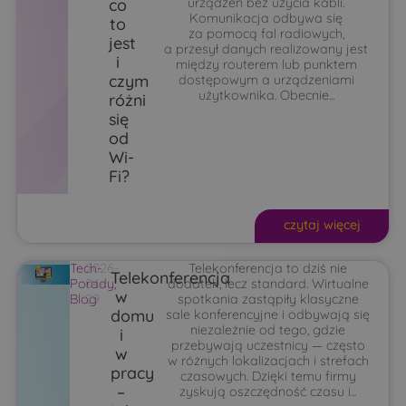
co
urządzeń bez użycia kabli.
Komunikacja odbywa się
to
za pomocą fal radiowych,
jest
a przesył danych realizowany jest
i
między routerem lub punktem
czym
dostępowym a urządzeniami
użytkownika. Obecnie...
różni
się
od
Wi-
Fi?
czytaj więcej
Tech-
2026-
Telekonferencja to dziś nie
Telekonferencja
Porady
04-
,
dodatek, lecz standard. Wirtualne
w
Blog
29
spotkania zastąpiły klasyczne
domu
sale konferencyjne i odbywają się
niezależnie od tego, gdzie
i
przebywają uczestnicy — często
w
w różnych lokalizacjach i strefach
pracy
czasowych. Dzięki temu firmy
–
zyskują oszczędność czasu i...