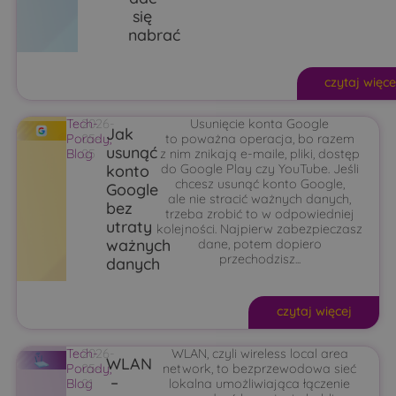
się
nabrać
czytaj więce
Tech-
2026-
Usunięcie konta Google
Jak
Porady
05-
,
to poważna operacja, bo razem
usunąć
Blog
05
z nim znikają e-maile, pliki, dostęp
konto
do Google Play czy YouTube. Jeśli
chcesz usunąć konto Google,
Google
ale nie stracić ważnych danych,
bez
trzeba zrobić to w odpowiedniej
utraty
kolejności. Najpierw zabezpieczasz
ważnych
dane, potem dopiero
przechodzisz...
danych
czytaj więcej
Tech-
2026-
WLAN, czyli wireless local area
WLAN
Porady
05-
,
network, to bezprzewodowa sieć
–
Blog
01
lokalna umożliwiająca łączenie