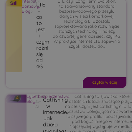
Internet
2026-
LTE, czyli Long Term Evolution,
LTE
domowy
05-
,
to zaawansowany standard
–
Blog
25
bezprzewodowego przesyłu
co
danych w sieci komórkowej.
Technologia LTE została
to
zaprojektowana jako rozwinięcie
jest
starszych technologii i należy
i
do czwartej generacji sieci, czyli 4G.
czym
W praktyce internet LTE zapewnia
szybki dostęp do...
różni
się
od
4G
czytaj więcej
Cyberbezpieczeństwo
2026-
,
Catfishing to zjawisko, które
Catfishing
Blog
05-
w ostatnich latach znacząco przyb
w
22
na sile. Czym jest catfishing? To f
internecie.
oszustwa polegająca na stworze
fałszywego profilu i podszywaniu
Jak
pod kogoś innego w internecie
działa
Najczęściej występuje w media
oszustwo
społecznościowych, na portala