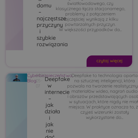
światłowodowego, czy
domu
klasycznego łącza stacjonarnego,
–
problemy z połączeniem
najczęstsze
najczęściej wynikają z kilku
przyczyny
powtarzalnych przyczyn.
W większości przypadków da...
i
szybkie
rozwiązania
czytaj więcej
Cyberbezpieczeństwo
2026-
Deepfake to technologia oparta
,
Deepfake
Blog
05-
na sztucznej inteligencji, która
w
07
pozwala na tworzenie realistyczny
internecie
materiałów wideo, nagrań audio
i obrazów przedstawiających oso
–
w sytuacjach, które nigdy nie mia
jak
miejsca. W praktyce oznacza to, 
działa
czyjeś wizerunki zostały
i
wykorzystane do...
jak
nie
dać