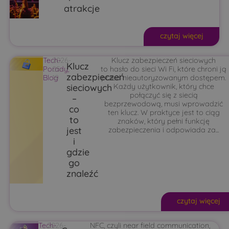
atrakcje
czytaj więcej
Tech-
2026-
Klucz zabezpieczeń sieciowych
Klucz
Porady
05-
,
to hasło do sieci Wi Fi, które chroni ją
zabezpieczeń
Blog
19
przed nieautoryzowanym dostępem.
sieciowych
Każdy użytkownik, który chce
połączyć się z siecią
–
bezprzewodową, musi wprowadzić
co
ten klucz. W praktyce jest to ciąg
to
znaków, który pełni funkcję
jest
zabezpieczenia i odpowiada za...
i
gdzie
go
znaleźć
czytaj więcej
Tech-
2026-
NFC, czyli near field communication,