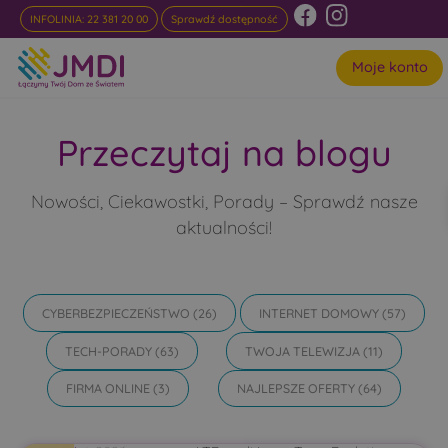
INFOLINIA: 22 381 20 00
Sprawdź dostępność
Moje konto
Przeczytaj na blogu
Nowości, Ciekawostki, Porady – Sprawdź nasze
aktualności!
CYBERBEZPIECZEŃSTWO
(26)
INTERNET DOMOWY
(57)
TECH-PORADY
(63)
TWOJA TELEWIZJA
(11)
FIRMA ONLINE
(3)
NAJLEPSZE OFERTY
(64)