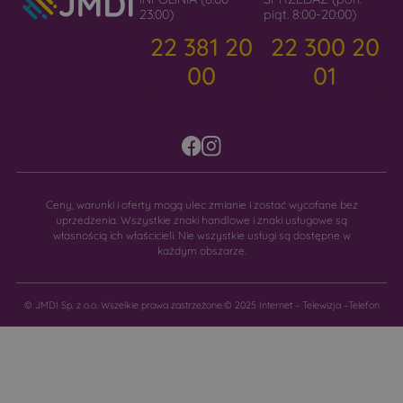
23:00)
piąt. 8:00-20:00)
22 381 20
22 300 20
00
01
Ceny, warunki i oferty mogą ulec zmianie i zostać wycofane bez
uprzedzenia. Wszystkie znaki handlowe i znaki usługowe są
własnością ich właścicieli. Nie wszystkie usługi są dostępne w
każdym obszarze.
© JMDI Sp. z o.o. Wszelkie prawa zastrzeżone.
© 2025 Internet – Telewizja –Telefon