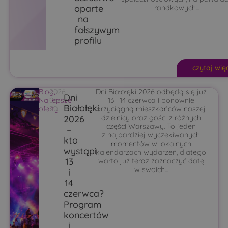
oparte
randkowych...
na
fałszywym
profilu
czytaj wię
Blog
2026-
,
Dni Białołęki 2026 odbędą się już
Dni
Najlepsze
05-
13 i 14 czerwca i ponownie
Białołęki
oferty
20
przyciągną mieszkańców naszej
2026
dzielnicy oraz gości z różnych
części Warszawy. To jeden
–
z najbardziej wyczekiwanych
kto
momentów w lokalnych
wystąpi
kalendarzach wydarzeń, dlatego
13
warto już teraz zaznaczyć datę
w swoich...
i
14
czerwca?
Program
koncertów
i