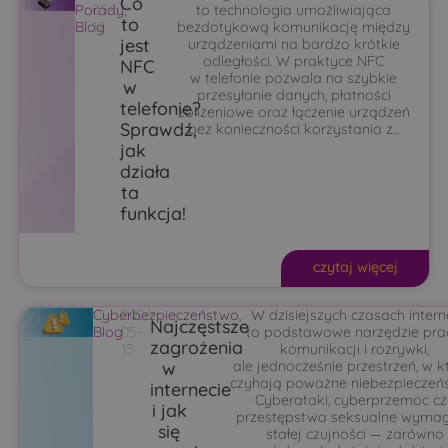
Co
Porady
05-
,
to technologia umożliwiająca
to
Blog
17
bezdotykową komunikację między
jest
urządzeniami na bardzo krótkie
odległości. W praktyce NFC
NFC
w telefonie pozwala na szybkie
w
przesyłanie danych, płatności
telefonie?
zbliżeniowe oraz łączenie urządzeń
Sprawdź,
bez konieczności korzystania z...
jak
działa
ta
funkcja!
czytaj więcej
Cyberbezpieczeństwo
2026-
,
W dzisiejszych czasach intern
Najczęstsze
Blog
05-
to podstawowe narzędzie pra
zagrożenia
15
komunikacji i rozrywki,
w
ale jednocześnie przestrzeń, w k
czyhają poważne niebezpieczeń
internecie
Cyberataki, cyberprzemoc cz
i jak
przestępstwa seksualne wyma
się
stałej czujności — zarówno