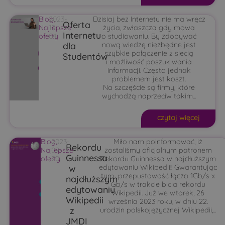
Blog
2023-
,
Dzisiaj bez Internetu nie ma wręcz
Oferta
Najlepsze
10-
życia, zwłaszcza gdy mowa
Internetu
oferty
04
o studiowaniu. By zdobywać
dla
nową wiedzę niezbędne jest
szybkie połączenie z siecią
Studentów
i możliwość poszukiwania
informacji. Często jednak
problemem jest koszt.
Na szczęście są firmy, które
wychodzą naprzeciw takim...
czytaj więcej
Blog
2023-
,
Miło nam poinformować, iż
Rekordu
Najlepsze
09-
zostaliśmy oficjalnym patronem
Guinnessa
oferty
20
Rekordu Guinnessa w najdłuższym
w
edytowaniu Wikipedii!! Gwarantując
tym przepustowość łącza 1Gb/s x
najdłuższym
Gb/s w trakcie bicia rekordu
edytowaniu
Wikipedii. Już we wtorek, 26
Wikipedii
września 2023 roku, w dniu 22.
z
urodzin polskojęzycznej Wikipedii,...
JMDI