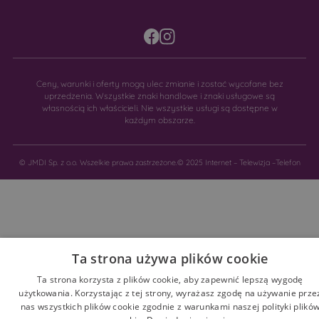
Ceny, warunki i oferty mogą ulec zmianie i zostać wycofane bez
uprzedzenia. Wszystkie znaki handlowe i znaki usługowe są
własnością ich właścicieli. Nie wszystkie usługi są dostępne w
każdym obszarze.
© JMDI Sp. z o.o. Wszelkie prawa zastrzeżone.
© 2025 Internet – Telewizja –Telefon
Ta strona używa plików cookie
Ta strona korzysta z plików cookie, aby zapewnić lepszą wygodę
użytkowania. Korzystając z tej strony, wyrażasz zgodę na używanie prze
nas wszystkich plików cookie zgodnie z warunkami naszej polityki plikó