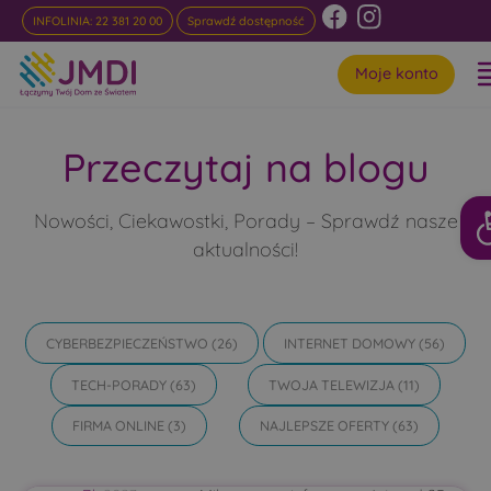
INFOLINIA: 22 381 20 00
Sprawdź dostępność
Moje konto
Przeczytaj na blogu
Ot
Nowości, Ciekawostki, Porady – Sprawdź nasze
aktualności!
CYBERBEZPIECZEŃSTWO
(26)
INTERNET DOMOWY
(56)
TECH-PORADY
(63)
TWOJA TELEWIZJA
(11)
FIRMA ONLINE
(3)
NAJLEPSZE OFERTY
(63)