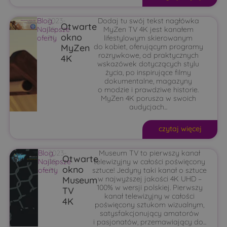
Blog
2023-
,
Dodaj tu swój tekst nagłówka
Otwarte
Najlepsze
05-
MyZen TV 4K jest kanałem
okno
oferty
24
lifestylowym skierowanym
MyZen
do kobiet, oferującym programy
rozrywkowe, od praktycznych
4K
wskazówek dotyczących stylu
życia, po inspirujące filmy
dokumentalne, magazyny
o modzie i prawdziwe historie.
MyZen 4K porusza w swoich
audycjach...
czytaj więcej
Blog
2023-
,
Museum TV to pierwszy kanał
Otwarte
Najlepsze
05-
telewizyjny w całości poświęcony
okno
oferty
24
sztuce! Jedyny taki kanał o sztuce
Museum
w najwyższej jakości 4K UHD –
100% w wersji polskiej. Pierwszy
TV
kanał telewizyjny w całości
4K
poświęcony sztukom wizualnym,
satysfakcjonujący amatorów
i pasjonatów, przemawiający do...