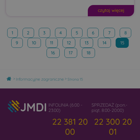
czytaj więcej
1
2
3
4
5
6
7
8
9
10
11
12
13
14
15
16
17
18
Home
>
>
Informacyjne zagraniczne
Strona 15
INFOLINIA (6:00 -
SPRZEDAŻ (pon.-
23:00)
piąt. 8:00-20:00)
22 381 20
22 300 20
00
01