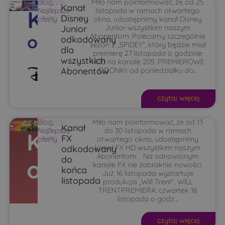
Blog
2023-
,
Miło nam poinformować, że od 25
Kanał
Najlepsze
11-
listopada w ramach otwartego
Disney
oferty
22
okna, udostępnimy kanał Disney
Junior
Junior wszystkim naszym
Abonentom. Polecamy szczególnie
odkodowany
sezon 2 „SPIDEY”, który będzie miał
dla
premierę 27 listopada o godzinie
wszystkich
14:30 na kanale 205. PREMIEROWE
Abonentów
ODCINKI: od poniedziałku do...
czytaj więcej
Blog
2023-
,
Miło nam poinformować, że od 13
Kanał
Najlepsze
11-
do 30 listopada w ramach
FX
oferty
09
otwartego okna, udostępnimy
odkodowany
kanał FX HD wszystkim naszym
Abonentom. Na odnowionym
do
kanale FX nie zabraknie nowości.
końca
Już 16 listopada wystartuje
listopada
produkcja „Will Trent”. WILL
TRENTPREMIERA: czwartek 16
listopada o godz....
czytaj więcej