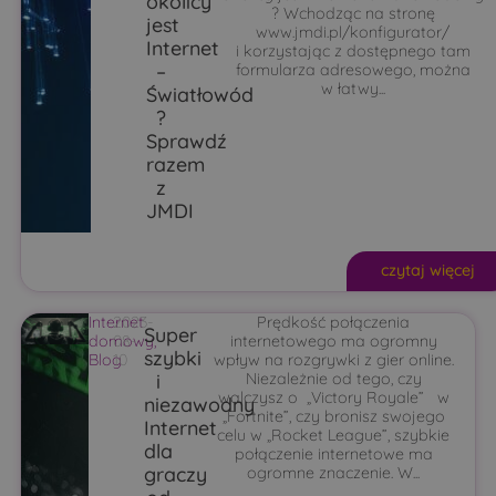
okolicy
? Wchodząc na stronę
jest
www.jmdi.pl/konfigurator/
Internet
i korzystając z dostępnego tam
–
formularza adresowego, można
w łatwy...
Światłowód
?
Sprawdź
razem
z
JMDI
czytaj więcej
Internet
2023-
Prędkość połączenia
Super
domowy
08-
,
internetowego ma ogromny
szybki
Blog
10
wpływ na rozgrywki z gier online.
i
Niezależnie od tego, czy
walczysz o „Victory Royale” w
niezawodny
„Fortnite”, czy bronisz swojego
Internet
celu w „Rocket League”, szybkie
dla
połączenie internetowe ma
graczy
ogromne znaczenie. W...