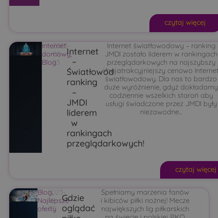
czytaj więcej
Internet
2023-
Internet światłowodowy – ranking
Internet
domowy
08-
,
JMDI zostało liderem w rankingach
–
Blog
23
przeglądarkowych na najszybszy
Światłowód
i najatrakcyjniejszy cenowo Interne
światłowodowy. Dla nas to bardzo
ranking
duże wyróżnienie, gdyż dokładam
–
codziennie wszelkich starań aby
JMDI
usługi świadczone przez JMDI były
liderem
niezawodne...
w
rankingach
przeglądarkowych!
czytaj więcej
Blog
2023-
,
Spełniamy marzenia fanów
Gdzie
Najlepsze
08-
i kibiców piłki nożnej! Mecze
oglądać
oferty
23
największych lig piłkarskich
na świecie i polskiej PKO