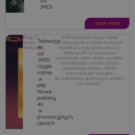
od
JMDI
czytaj więcej
Blog
2023-
,
JMDI rozszerza swoją ofertę
Telewizja
Twoja
08-
na telewizję 4k o pakiet kolejnych
4k
Telewizja
08
kanałów w najwyższej jakości.
od
Telewizja 4k to najnowsza
technologia, która dzięki wysokiej
JMDI
rozdzielczości zmienia jakość
ciągle
oglądanego obrazu. Oferta
rośnie
kierowana jest nie tylko
w
do miłośników sportowych wrażeń
ale również...
siłę!
Nowe
pakiety
4k
w
promocyjnych
cenach