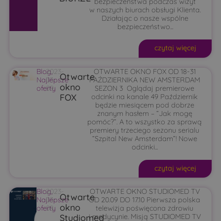
bezpieczeństwa podczas wizyt
w naszych biurach obsługi Klienta.
Działając o nasze wspólne
bezpieczeństwo...
czytaj więcej
Blog
2023-
,
OTWARTE OKNO FOX OD 18-31
Otwarte
Najlepsze
03-
PAŹDZIERNIKA NEW AMSTERDAM
okno
oferty
09
SEZON 3 Oglądaj premierowe
FOX
odcinki na kanale 49 Październik
będzie miesiącem pod dobrze
znanym hasłem – “Jak mogę
pomóc?”. A to wszystko za sprawą
premiery trzeciego sezonu serialu
“Szpital New Amsterdam”! Nowe
odcinki...
czytaj więcej
Blog
2023-
,
OTWARTE OKNO STUDIOMED TV
Otwarte
Najlepsze
03-
OD 20.09 DO 17.10 Pierwsza polska
okno
oferty
08
telewizja poświęcona zdrowiu
Studiomed
i medycynie. Misją STUDIOMED TV