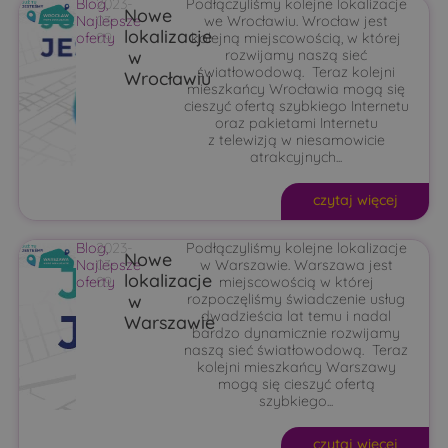
Blog
2023-
,
Podłączyliśmy kolejne lokalizacje
Nowe
Najlepsze
03-
we Wrocławiu. Wrocław jest
lokalizacje
oferty
09
kolejną miejscowością, w której
w
rozwijamy naszą sieć
światłowodową. Teraz kolejni
Wrocławiu
mieszkańcy Wrocławia mogą się
cieszyć ofertą szybkiego Internetu
oraz pakietami Internetu
z telewizją w niesamowicie
atrakcyjnych...
czytaj więcej
Blog
2023-
,
Podłączyliśmy kolejne lokalizacje
Nowe
Najlepsze
03-
w Warszawie. Warszawa jest
lokalizacje
oferty
09
miejscowością w której
w
rozpoczęliśmy świadczenie usług
dwadzieścia lat temu i nadal
Warszawie
bardzo dynamicznie rozwijamy
naszą sieć światłowodową. Teraz
kolejni mieszkańcy Warszawy
mogą się cieszyć ofertą
szybkiego...
czytaj więcej