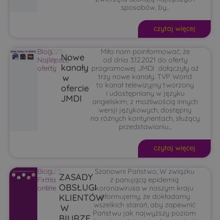
sposobów, by...
czytaj więcej
Blog
2023-
,
Miło nam poinformować, że
Nowe
Najlepsze
03-
od dnia 3.12.2021 do oferty
kanały
oferty
09
programowej JMDI dołączyły aż
w
trzy nowe kanały. TVP World
to kanał telewizyjny tworzony
ofercie
i udostępniany w języku
JMDI
angielskim, z możliwością innych
wersji językowych, dostępny
na różnych kontynentach, służący
przedstawianiu...
czytaj więcej
Blog
2023-
,
Szanowni Państwo, W związku
ZASADY
Firma
03-
z panującą epidemią
OBSŁUGI
online
09
koronawirusa w naszym kraju
KLIENTÓW
informujemy, że dokładamy
wszelkich starań, aby zapewnić
W
Państwu jak najwyższy poziom
BIURZE