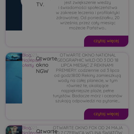
jest zwiększenie wiedzy
TV.
i świadomości społeczeństwa
w zakresie leczenia i profilaktyki
zdrowotnej. Od poniedziałku, 20
września, przez cały miesiąc
możecie Państwo...
czytaj więcej
Blog
2023-
,
OTWARTE OKNO NATIONAL
Otwarte
Najlepsze
03-
GEOGRAPHIC WILD OD 3 DO 18
okno
oferty
08
LIPCA MIESIĄC Z REKINAMI
NGW
PREMIERY: codziennie od 3 lipca
od godz.18:00 Rekiny zamieszkują
wody na całej planecie, w tym
również te, okalające
najpiękniejsze plaże, pełne
turystów. Badacze mórz i oceanów
szukają odpowiedzi na pytanie:...
czytaj więcej
Blog
2023-
,
OTWARTE OKNO FOX OD 24 MAJA
Otwarte
Najlepsze
03-
DO 7 CZERWCA WOJNA ŚWIATÓW