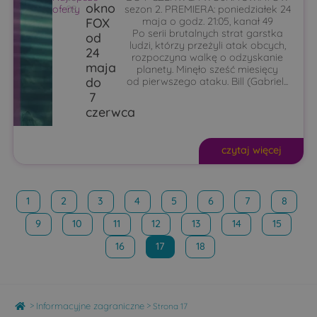
okno
oferty
08
sezon 2. PREMIERA: poniedziałek 24
FOX
maja o godz. 21:05, kanał 49
Po serii brutalnych strat garstka
od
ludzi, którzy przeżyli atak obcych,
24
rozpoczyna walkę o odzyskanie
maja
planety. Minęło sześć miesięcy
do
od pierwszego ataku. Bill (Gabriel...
7
czerwca
czytaj więcej
1
2
3
4
5
6
7
8
9
10
11
12
13
14
15
16
17
18
Home
>
>
Informacyjne zagraniczne
Strona 17