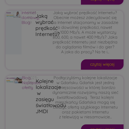
Internet
2023-
Jaką wybrać prędkość Internetu?
Jaką
domowy
03-
,
Obecnie możesz zdecydować się
wybrać
Blog
09
na Internet stacjonarny w zasadzie
prędkość
o dowolnej prędkości, nawet
do 1000 Mb/s. A może wystarczy
Internetu?
800, 600, a nawet 400 Mb/s? Jaka
prędkość Internetu jest niezbędna
do oglądania filmów i do gier?
A jaka do pracy? Na te i...
czytaj więcej
Blog
2023-
,
Podłączyliśmy kolejne lokalizacje
Kolejne
Najlepsze
03-
w Gdańsku. Gdańsk jest jedną
lokalizacje
oferty
09
z miejscowości w której bardzo
w
dynamicznie rozwijamy naszą sieć
światłowodową. Teraz kolejni
zasięgu
mieszkańcy Gdańska mogą się
światłowodu
cieszyć ofertą szybkiego Internetu
JMDI
oraz pakietami Internetu
z telewizją w niesamowicie...