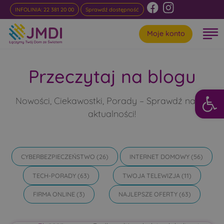
INFOLINIA: 22 381 20 00
Sprawdź dostępność
Moje konto
Przeczytaj na blogu
Otwórz 
Nowości, Ciekawostki, Porady – Sprawdź nasze
aktualności!
CYBERBEZPIECZEŃSTWO
(26)
INTERNET DOMOWY
(56)
TECH-PORADY
(63)
TWOJA TELEWIZJA
(11)
FIRMA ONLINE
(3)
NAJLEPSZE OFERTY
(63)