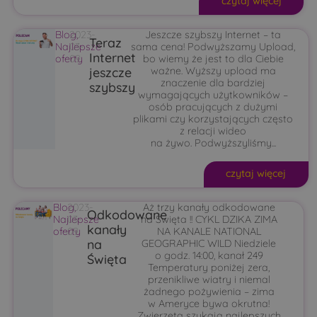
czytaj więcej
Blog
2023-
,
Jeszcze szybszy Internet – ta
Teraz
Najlepsze
03-
sama cena! Podwyższamy Upload,
Internet
oferty
09
bo wiemy że jest to dla Ciebie
jeszcze
ważne. Wyższy upload ma
znaczenie dla bardziej
szybszy
wymagających użytkowników –
osób pracujących z dużymi
plikami czy korzystających często
z relacji wideo
na żywo. Podwyższyliśmy...
czytaj więcej
Blog
2023-
,
Aż trzy kanały odkodowane
Odkodowane
Najlepsze
03-
na Święta !! CYKL DZIKA ZIMA
kanały
oferty
09
NA KANALE NATIONAL
na
GEOGRAPHIC WILD Niedziele
o godz. 14:00, kanał 249
Święta
Temperatury poniżej zera,
przenikliwe wiatry i niemal
żadnego pożywienia – zima
w Ameryce bywa okrutna!
Zwierzęta szukają najlepszych