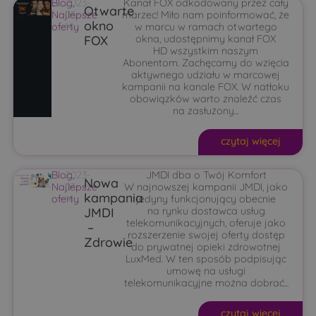
Blog
2023-
,
Kanał FOX odkodowany przez cały
Otwarte
Najlepsze
03-
marzec! Miło nam poinformować, że
okno
oferty
14
w marcu w ramach otwartego
FOX
okna, udostępnimy kanał FOX
HD wszystkim naszym
Abonentom. Zachęcamy do wzięcia
aktywnego udziału w marcowej
kampanii na kanale FOX. W natłoku
obowiązków warto znaleźć czas
na zasłużony...
czytaj więcej
Blog
2023-
,
JMDI dba o Twój Komfort
Nowa
Najlepsze
03-
W najnowszej kampanii JMDI, jako
kampania
oferty
14
jedyny funkcjonujący obecnie
JMDI
na rynku dostawca usług
telekomunikacyjnych, oferuje jako
–
rozszerzenie swojej oferty dostęp
Zdrowie
do prywatnej opieki zdrowotnej
LuxMed. W ten sposób podpisując
umowę na usługi
telekomunikacyjne można dobrać...
czytaj więcej