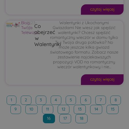
czytaj więcej
Blog
2023-
,
Walentynki z Ukochanymi
Co
Twoja
03-
Gwiazdami Nie wiesz jak spędzić
obejrzeć
Telewizja
09
walentynki? Chcesz spędzić
w
romantyczny wieczór w domu tylko
Ty i Twoja druga połówka? No
Walentynki
może jeszcze kilka gwiazd
światowego formatu. Zobacz nasze
zestawienie najciekawszych
propozycji VOD na romantyczny
wieczór walentynkowy i nie...
czytaj więcej
1
2
3
4
5
6
7
8
9
10
11
12
13
14
15
16
17
18