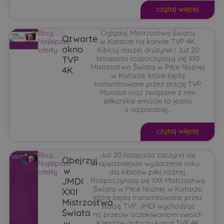
czytaj więcej
Blog
2023-
,
Oglądaj Mistrzostwa Świata
Otwarte
Najlepsze
03-
w Katarze na kanale TVP 4K.
okno
oferty
14
Kibicuj naszej drużynie ! Już 20
TVP
listopada rozpoczynają się XXII
Mistrzostwa Świata w Piłce Nożnej
4K
w Katarze, które będą
transmitowane przez stację TVP.
Mundial oraz związane z nim
piłkarskie emocje to jedno
z najbardziej...
czytaj więcej
Blog
2023-
,
Już 20 listopada zaczyna się
Obejrzyj
Najlepsze
03-
najważniejsze wydarzenie roku
w
oferty
09
dla kibiców piłki nożnej.
JMDI
Rozpoczynają się XXII Mistrzostwa
Świata w Piłce Nożnej w Katarze,
XXII
które będą transmitowane przez
Mistrzostwa
stację TVP. JMDI wychodząc
Świata
na przeciw oczekiwaniom swoich
w
Klientów dołączy kanał TVP 4K