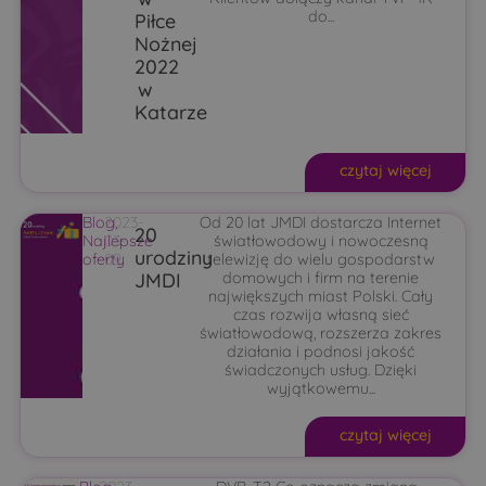
do...
Piłce
Nożnej
2022
w
Katarze
czytaj więcej
Blog
2023-
,
Od 20 lat JMDI dostarcza Internet
20
Najlepsze
03-
światłowodowy i nowoczesną
urodziny
oferty
09
telewizję do wielu gospodarstw
JMDI
domowych i firm na terenie
największych miast Polski. Cały
czas rozwija własną sieć
światłowodową, rozszerza zakres
działania i podnosi jakość
świadczonych usług. Dzięki
wyjątkowemu...
czytaj więcej