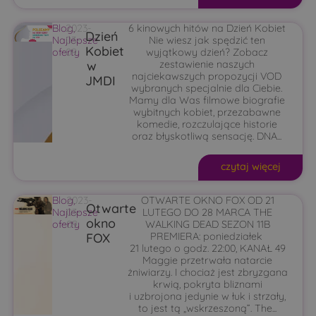
Blog
2023-
,
6 kinowych hitów na Dzień Kobiet
Dzień
Najlepsze
03-
Nie wiesz jak spędzić ten
Kobiet
oferty
09
wyjątkowy dzień? Zobacz
w
zestawienie naszych
najciekawszych propozycji VOD
JMDI
wybranych specjalnie dla Ciebie.
Mamy dla Was filmowe biografie
wybitnych kobiet, przezabawne
komedie, rozczulające historie
oraz błyskotliwą sensację. DNA...
czytaj więcej
Blog
2023-
,
OTWARTE OKNO FOX OD 21
Otwarte
Najlepsze
03-
LUTEGO DO 28 MARCA THE
okno
oferty
09
WALKING DEAD SEZON 11B
FOX
PREMIERA: poniedziałek
21 lutego o godz. 22:00, KANAŁ 49
Maggie przetrwała natarcie
żniwiarzy. I chociaż jest zbryzgana
krwią, pokryta bliznami
i uzbrojona jedynie w łuk i strzały,
to jest tą „wskrzeszoną”. The...