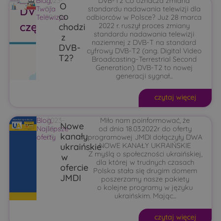
Blog
2023-
,
DVB-T2 Co oznacza zmiana
O
Twoja
03-
standardu nadawania telewizji dla
co
Telewizja
09
odbiorców w Polsce? Już 28 marca
chodzi
2022 r. ruszył proces zmiany
standardu nadawania telewizji
z
naziemnej z DVB-T na standard
DVB-
cyfrowy DVB-T2 (ang. Digital Video
T2?
Broadcasting-Terrestrial Second
Generation). DVB-T2 to nowej
generacji sygnał...
czytaj więcej
Blog
2023-
,
Miło nam poinformować, że
Nowe
Najlepsze
03-
od dnia 18.03.2022r do oferty
kanały
oferty
09
programowej JMDI dołączyły DWA
ukraińskie
NOWE KANAŁY UKRAIŃSKIE
Z myślą o społeczności ukraińskiej,
w
dla której w trudnych czasach
ofercie
Polska stała się drugim domem
JMDI
poszerzamy nasze pakiety
o kolejne programy w języku
ukraińskim. Mając...
czytaj więcej