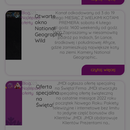
Blog
2023-
,
Kanał odkodowany od 3 do 19
Otwarte
Najlepsze
03-
lutego MIESIĄC Z WIELKIMI KOTAMI
okno
oferty
14
PREMIERA: sobota 4 lutego
National
od godz. 14:00 weekendy od godz.
14:00 Zapraszamy w niesamowitą
Geographic
podróż po Indiach, Sri Lance,
Wild
środkowej i południowej Afryce,
gdzie zamieszkują największe koty
na ziemi. Kamery National
Geographic...
czytaj więcej
Blog
2023-
,
JMDI ogłasza ofertę specjalną
Oferta
Najlepsze
03-
na Święta! Firma JMDI stworzyła
specjalna
oferty
14
specjalną ofertę świąteczną
na
na ostatnie miesiące 2022 roku
i początek Nowego Roku. Pakiety
Święta!
telewizyjne i internetowe bez limitu
to jedynie część bonusów dla
Klientów JMDI. JMDI obdarowuje
Klientów Prezentami na...