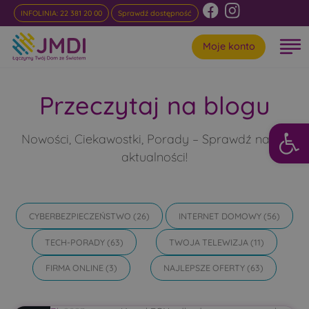
INFOLINIA: 22 381 20 00
Sprawdź dostępność
Moje konto
Przeczytaj na blogu
Otwórz 
Nowości, Ciekawostki, Porady – Sprawdź nasze
aktualności!
CYBERBEZPIECZEŃSTWO
(26)
INTERNET DOMOWY
(56)
TECH-PORADY
(63)
TWOJA TELEWIZJA
(11)
FIRMA ONLINE
(3)
NAJLEPSZE OFERTY
(63)