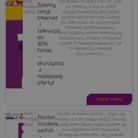
Blog
2025-
,
Początek nowego roku to czas
Tniemy
Najlepsze
02-
na zmiany, a my w JMDI
ceny!
oferty
10
przygotowaliśmy dla Ciebie
Internet
wyjątkową promocję! Zyskaj
do 30% zniżki na superszybki
i
internet światłowodowy
telewizja
oraz bogaty pakiet telewizyjny.
do
Dodatkowo, możesz otrzymać
30%
nawet 2 miesiące usług po 1 zł!
To najlepszy moment,
taniej
by wzmocnić...
–
skorzystaj
z
najlepszej
oferty!
czytaj więcej
Tech-
2025-
Router, modem, switch – czym się
Router,
Porady
02-
,
różnią i co do czego służy? Niemal
modem,
Blog
03
każdy dom i biuro wyposażone są
switch
w urządzenia umożliwiające
dostęp do internetu. Aby jednak
–