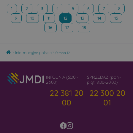
1
2
3
4
5
6
7
8
9
10
11
12
13
14
15
16
17
18
Home
>
>
Informacyjne polskie
Strona 12
INFOLINIA (6:00 -
SPRZEDAŻ (pon.-
23:00)
piąt. 8:00-20:00)
22 381 20
22 300 20
00
01