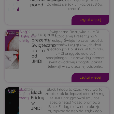
porad
Dowiedz się, jak unikać oszustów,
chronić...
czytaj więcej
Blog
2024-
,
Świąteczna Rozrywka z JMDI –
Rozdajemy
Najlepsze
12-
Rozdajemy Prezenty na 9
prezenty!
oferty
13
Miesięcy! Święta to czas radości,
Świąteczna
prezentów i wyjątkowych chwil
spędzanych z bliskimi. W tym roku
oferta
JMDI przygotowało coś
od
specjalnego – niezawodny Internet
JMDI
światłowodowy i bogaty pakiet
telewizji w świątecznej odsłonie....
czytaj więcej
Blog
2024-
,
Black Friday to czas, kiedy warto
Black
Najlepsze
11-
zrobić krok ku lepszej ofercie! A my
Friday
oferty
27
w JMDI przygotowaliśmy coś
w
specjalnego! Nasza promocja
Black Friday to świetna okazja,
JMDI
by zyskać dostęp do szybkiego
–