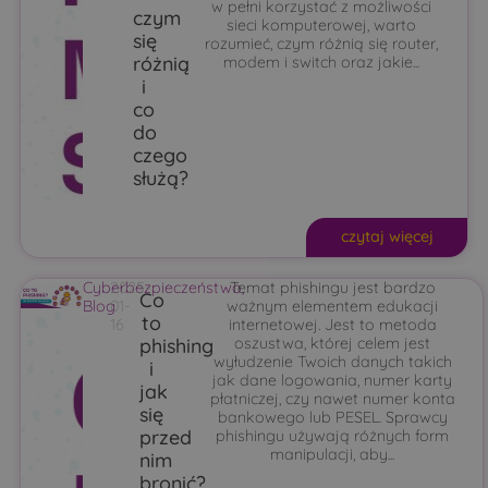
w pełni korzystać z możliwości
czym
sieci komputerowej, warto
się
rozumieć, czym różnią się router,
różnią
modem i switch oraz jakie...
i
co
do
czego
służą?
czytaj więcej
Cyberbezpieczeństwo
2025-
Temat phishingu jest bardzo
,
Co
Blog
01-
ważnym elementem edukacji
to
16
internetowej. Jest to metoda
phishing
oszustwa, której celem jest
wyłudzenie Twoich danych takich
i
jak dane logowania, numer karty
jak
płatniczej, czy nawet numer konta
się
bankowego lub PESEL. Sprawcy
przed
phishingu używają różnych form
manipulacji, aby...
nim
bronić?