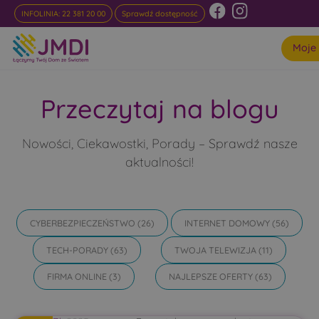
INFOLINIA: 22 381 20 00
Sprawdź dostępność
Moje
Przeczytaj na blogu
Nowości, Ciekawostki, Porady – Sprawdź nasze
aktualności!
CYBERBEZPIECZEŃSTWO
(26)
INTERNET DOMOWY
(56)
TECH-PORADY
(63)
TWOJA TELEWIZJA
(11)
FIRMA ONLINE
(3)
NAJLEPSZE OFERTY
(63)