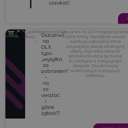
oszukać!
Cyberbezpieczeństwo
2024-
Oszustwa na OLX mogą przybiera
,
Oszustwo
Blog
12-
różne formy. Najczęściej oszuści
na
27
publikują ogłoszenia, które
OLX
przyciągają uwagę atrakcyjną
ofertą, zbyt niską ceną lub
typu
produktami, które są trudne
„wysyłka
do zdobycia w tradycyjnych
za
sklepach. Oszuści kuszą
pobraniem”
potencjalnych kupujących
obietnicą...
–
na
co
uważać
i
gdzie
zgłosić?