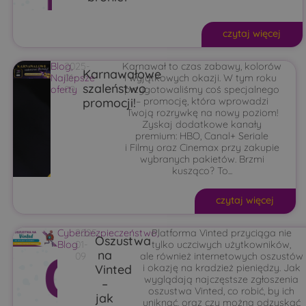
czytaj więcej
Blog
2025-
,
Karnawał to czas zabawy, kolorów
Karnawałowe
Najlepsze
01-
i wyjątkowych okazji. W tym roku
szaleństwo
oferty
09
przygotowaliśmy coś specjalnego
promocji!
– promocję, która wprowadzi
Twoją rozrywkę na nowy poziom!
Zyskaj dodatkowe kanały
premium: HBO, Canal+ Seriale
i Filmy oraz Cinemax przy zakupie
wybranych pakietów. Brzmi
kusząco? To...
czytaj więcej
Cyberbezpieczeństwo
2025-
Platforma Vinted przyciąga nie
,
Oszustwa
Blog
01-
tylko uczciwych użytkowników,
na
09
ale również internetowych oszustów
Vinted
i okazję na kradzież pieniędzy. Jak
wyglądają najczęstsze zgłoszenia
–
oszustwa Vinted, co robić, by ich
jak
uniknąć, oraz czy można odzyskać