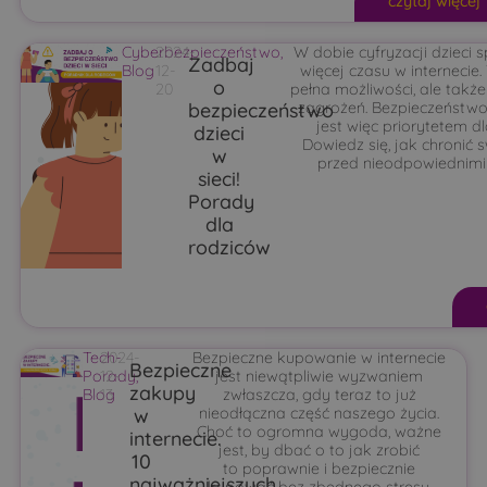
czytaj więcej
Cyberbezpieczeństwo
2024-
,
W dobie cyfryzacji dzieci 
Zadbaj
Blog
12-
więcej czasu w internecie.
o
20
pełna możliwości, ale takż
bezpieczeństwo
zagrożeń. Bezpieczeństwo 
jest więc priorytetem d
dzieci
Dowiedz się, jak chronić 
w
przed nieodpowiednimi t
sieci!
Porady
dla
rodziców
Tech-
2024-
Bezpieczne kupowanie w internecie
Bezpieczne
Porady
12-
,
jest niewątpliwie wyzwaniem
zakupy
Blog
13
zwłaszcza, gdy teraz to już
w
nieodłączna część naszego życia.
Choć to ogromna wygoda, ważne
internecie.
jest, by dbać o to jak zrobić
10
to poprawnie i bezpiecznie
najważniejszych
kupować bez zbędnego stresu.