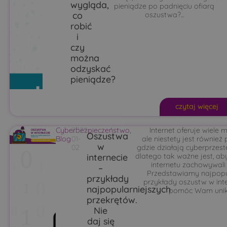
wygląda,
pieniądze po padnięciu ofiarą
co
oszustwa?...
robić
i
czy
można
odzyskać
pieniądze?
czytaj więcej
Cyberbezpieczeństwo
2025-
,
Internet oferuje wiele m
Oszustwa
Blog
01-
ale niestety jest również 
w
02
gdzie działają cyberprzest
internecie
dlatego tak ważne jest, ab
internetu zachowywali 
–
Przedstawiamy najpopu
przykłady
przykłady oszustw w inte
najpopularniejszych
pomóc Wam unika
przekrętów.
Nie
daj się