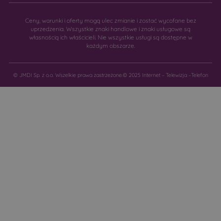
Ceny, warunki i oferty mogą ulec zmianie i zostać wycofane bez
uprzedzenia. Wszystkie znaki handlowe i znaki usługowe są
własnością ich właścicieli. Nie wszystkie usługi są dostępne w
każdym obszarze.
© JMDI Sp. z o.o. Wszelkie prawa zastrzeżone.
© 2025 Internet – Telewizja –Telefon