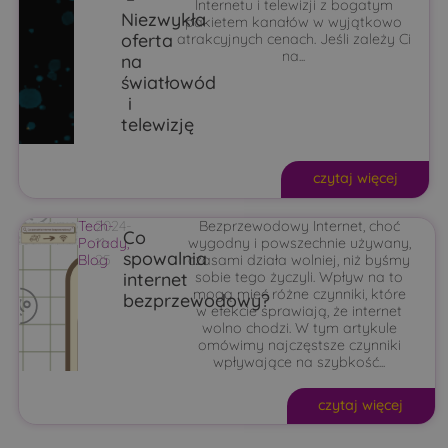
Internetu i telewizji z bogatym
Niezwykła
pakietem kanałów w wyjątkowo
oferta
atrakcyjnych cenach. Jeśli zależy Ci
na...
na
światłowód
i
telewizję
czytaj więcej
Tech-
2024-
Bezprzewodowy Internet, choć
Co
Porady
11-
,
wygodny i powszechnie używany,
spowalnia
Blog
25
czasami działa wolniej, niż byśmy
internet
sobie tego życzyli. Wpływ na to
mogą mieć różne czynniki, które
bezprzewodowy?
w efekcie sprawiają, że internet
wolno chodzi. W tym artykule
omówimy najczęstsze czynniki
wpływające na szybkość...
czytaj więcej