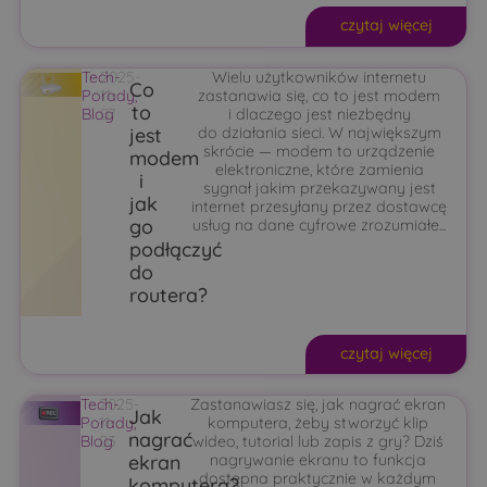
czytaj więcej
Tech-
2025-
Wielu użytkowników internetu
Co
Porady
11-
,
zastanawia się, co to jest modem
to
Blog
07
i dlaczego jest niezbędny
jest
do działania sieci. W największym
skrócie — modem to urządzenie
modem
elektroniczne, które zamienia
i
sygnał jakim przekazywany jest
jak
internet przesyłany przez dostawcę
go
usług na dane cyfrowe zrozumiałe...
podłączyć
do
routera?
czytaj więcej
Tech-
2025-
Zastanawiasz się, jak nagrać ekran
Jak
Porady
11-
,
komputera, żeby stworzyć klip
nagrać
Blog
03
wideo, tutorial lub zapis z gry? Dziś
ekran
nagrywanie ekranu to funkcja
dostępna praktycznie w każdym
komputera?