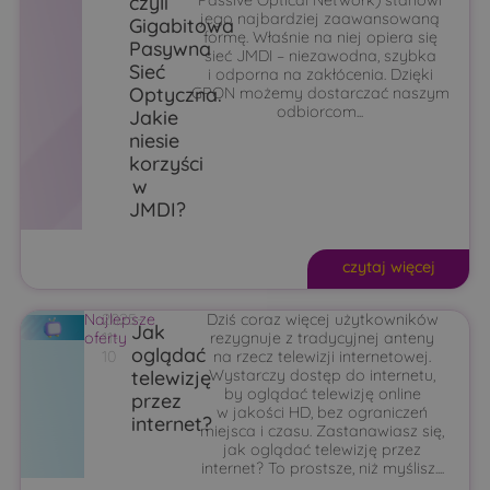
czyli
jego najbardziej zaawansowaną
Gigabitowa
formę. Właśnie na niej opiera się
Pasywna
sieć JMDI – niezawodna, szybka
Sieć
i odporna na zakłócenia. Dzięki
Optyczna.
GPON możemy dostarczać naszym
odbiorcom...
Jakie
niesie
korzyści
w
JMDI?
czytaj więcej
Najlepsze
2025-
Dziś coraz więcej użytkowników
Jak
oferty
11-
rezygnuje z tradycyjnej anteny
oglądać
10
na rzecz telewizji internetowej.
telewizję
Wystarczy dostęp do internetu,
by oglądać telewizję online
przez
w jakości HD, bez ograniczeń
internet?
miejsca i czasu. Zastanawiasz się,
jak oglądać telewizję przez
internet? To prostsze, niż myślisz....