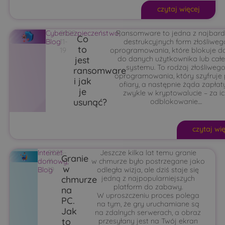
czytaj więcej
Cyberbezpieczeństwo
2025-
Ransomware to jedna z najbardz
,
Co
Blog
11-
destrukcyjnych form złośliweg
to
19
oprogramowania, które blokuje d
jest
do danych użytkownika lub cał
systemu. To rodzaj złośliweg
ransomware
oprogramowania, który szyfruje p
i jak
ofiary, a następnie żąda zapłat
je
zwykle w kryptowalucie – za i
usunąć?
odblokowanie....
czytaj wi
Internet
2025-
Jeszcze kilka lat temu granie
Granie
domowy
11-
,
w chmurze było postrzegane jako
w
Blog
19
odległa wizja, ale dziś staje się
chmurze
jedną z najpopularniejszych
platform do zabawy.
na
W uproszczeniu proces polega
PC.
na tym, że gry uruchamiane są
Jak
na zdalnych serwerach, a obraz
to
przesyłany jest na Twój ekran