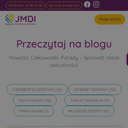
INFOLINIA: 22 381 20 00
Sprawdź dostępność
Moje konto
Przeczytaj na blogu
Nowości, Ciekawostki, Porady – Sprawdź nasze
aktualności!
CYBERBEZPIECZEŃSTWO
(26)
INTERNET DOMOWY
(56)
TECH-PORADY
(63)
TWOJA TELEWIZJA
(11)
FIRMA ONLINE
(3)
NAJLEPSZE OFERTY
(63)