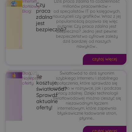
Internet
2025-
Dziś praca zdalna to codzienność
Czy
domowy
12-
,
milionów pracowników –
praca
Blog
12
od specjalistów IT po księgowych,
zdalna
nauczycieli czy grafików. Wraz z jej
popularnością pojawia się więc
jest
pytanie: Czy praca zdalna jest
bezpieczna?
bezpieczna? Jedno jest pewne:
bezpieczeństwo cyfrowe zależy
dziś bardziej od naszych
nawyków...
czytaj więcej
Blog
2025-
,
Światłowód to dziś synonim
Ile
Najlepsze
12-
szybkiego internetu i stabilnego
kosztuje
oferty
10
połączenia, które sprawdza się
światłowód?
zarówno w rozrywce, jak i podczas
pracy zdalnej. Dzięki technologii
Sprawdź
światłowodowej można cieszyć się
aktualne
niezawodnym łączem
oferty!
internetowym, które zapewnia
błyskawiczne ładowanie stron,
płynne...
czytaj więcej