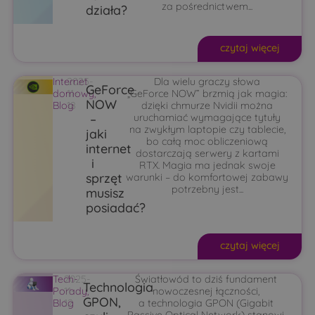
za pośrednictwem...
działa?
czytaj więcej
Internet
2025-
Dla wielu graczy słowa
GeForce
domowy
11-
,
„GeForce NOW” brzmią jak magia:
NOW
Blog
18
dzięki chmurze Nvidii można
–
uruchamiać wymagające tytuły
na zwykłym laptopie czy tablecie,
jaki
bo całą moc obliczeniową
internet
dostarczają serwery z kartami
i
RTX. Magia ma jednak swoje
sprzęt
warunki – do komfortowej zabawy
potrzebny jest...
musisz
posiadać?
czytaj więcej
Tech-
2025-
Światłowód to dziś fundament
Technologia
Porady
11-
,
nowoczesnej łączności,
GPON,
Blog
12
a technologia GPON (Gigabit
Passive Optical Network) stanowi