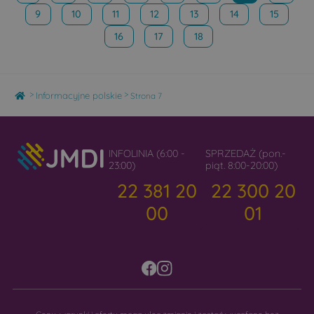
9
10
11
12
13
14
15
16
17
18
Home
>
>
Informacyjne polskie
Strona 7
INFOLINIA (6:00 -
SPRZEDAŻ (pon.-
23:00)
piąt. 8:00-20:00)
22 381 20
22 300 20
00
01