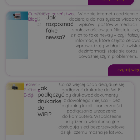
Cyberbezpieczeństwo
2025-
,
W dobie internetu codziennie
Jak
Blog
12-
docierają do nas tysiące wiadomo
rozpoznać
03
wpisów i postów w mediach
fake
społecznościowych. Niestety, czę
z nich to fake newsy – czyli fałsz
newsa?
informacje, które często celow
wprowadzają w błąd. Zjawisk
dezinformacji staje się coraz
poważniejszym problemem...
czytaj wię
Tech-
2025-
Coraz więcej osób decyduje się
Jak
Porady
11-
,
podłączyć drukarkę do Wi-Fi,
podłączyć
Blog
26
by drukować dokumenty
drukarkę
z dowolnego miejsca – bez
plątaniny kabli i konieczności
do
podłączania urządzenia
WiFI?
do komputera. Współczesne
urządzenia wielofunkcyjne
obsługują sieci bezprzewodowe,
dzięki czemu można je łatwo...