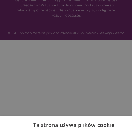
Ceny, warunki i oferty mogą ulec zmianie i zostać wycofane bez
uprzedzenia. Wszystkie znaki handlowe i znaki usługowe są
własnością ich właścicieli. Nie wszystkie usługi są dostępne w
każdym obszarze.
© JMDI Sp. z o.o. Wszelkie prawa zastrzeżone.
© 2025 Internet – Telewizja –Telefon
Ta strona używa plików cookie