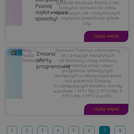
systemie Windows. Można z niej
Poznaj
korzystać zarówno do celów
najłatwiejsze
zawodowych, jak i rozrywkowych
sposoby!
— nagrywać prezentacje, granie
czy...
czytaj więcej
Blog
2025-
,
Szanowni Państwo, informujemy,
Zmiana
Twoja
10-
że z przyczyn niezależnych
oferty
Telewizja
30
od Dostawcy Usług, nadawcy
programowej
zaprzestają emisji części
programów telewizyjnych
dostępnych w oferowanych przez
nas pakietach. Dotyczy
to następujących kanałów: Kanały
wycofane: 1. MTV 90s, 2. MTV 00s, 3.
MTV Hits, 4. MTV Live HD,...
czytaj więcej
1
2
3
4
5
6
7
8