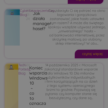
Cyberbezpieczeństwo
2026-
Czy zdarzyło Ci się patrzeć na okno
,
Jak
Blog
01-
logowania i gorączkowo
działa
24
zastanawiać, jakie hasło ustawiłeś
manager
tym razem? A może dla świętego
spokoju wszędzie używasz jednego,
haseł?
„uniwersalnego” hasła –
od bankowości internetowej, przez
skrzynkę mailową, po ulubiony
sklep internetowy? W obu...
czytaj więcej
Tech-
2026-
14 października 2025 r. Microsoft
Koniec
Porady
01-
,
zakończył standardowe wsparcie
wsparcia
Blog
21
dla Windows 10. Dla milionów
Windows
użytkowników indywidualnych
i firm korzystających na co dzień
10
z tego systemu operacyjnego
–
brzmi to groźnie. Pojawiają się
co
pytania: czy komputer stanie się
to
bezużyteczny, czy dane są...
oznacza