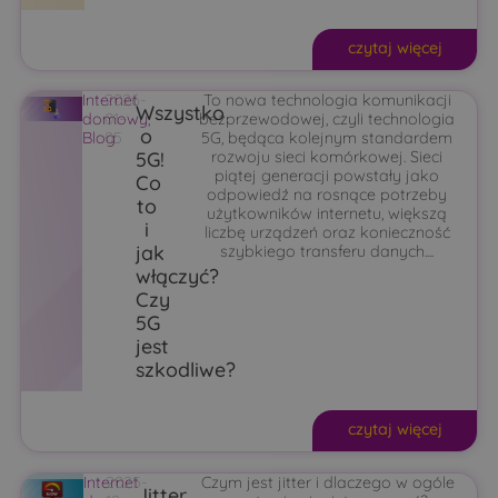
czytaj więcej
Internet
2026-
To nowa technologia komunikacji
Wszystko
domowy
01-
,
bezprzewodowej, czyli technologia
o
Blog
05
5G, będąca kolejnym standardem
5G!
rozwoju sieci komórkowej. Sieci
piątej generacji powstały jako
Co
odpowiedź na rosnące potrzeby
to
użytkowników internetu, większą
i
liczbę urządzeń oraz konieczność
jak
szybkiego transferu danych....
włączyć?
Czy
5G
jest
szkodliwe?
czytaj więcej
Internet
2025-
Czym jest jitter i dlaczego w ogóle
Jitter