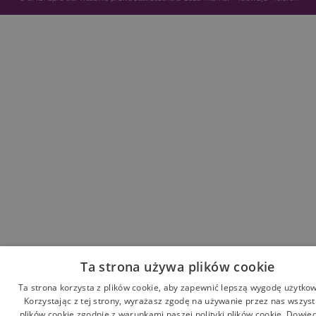
Ta strona używa plików cookie
Ta strona korzysta z plików cookie, aby zapewnić lepszą wygodę użytko
Korzystając z tej strony, wyrażasz zgodę na używanie przez nas wszyst
plików cookie zgodnie z warunkami naszej polityki plików cookie.
Dowied