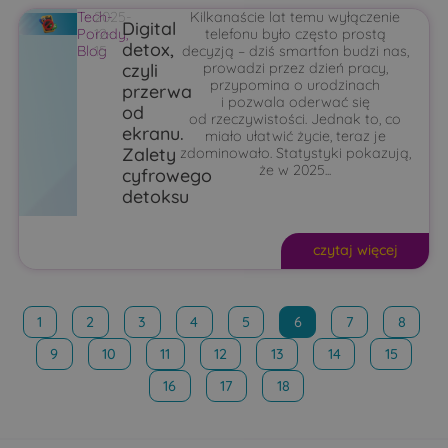
Tech-
2025-
Kilkanaście lat temu wyłączenie
Digital
Porady
12-
,
telefonu było często prostą
detox,
Blog
15
decyzją – dziś smartfon budzi nas,
czyli
prowadzi przez dzień pracy,
przypomina o urodzinach
przerwa
i pozwala oderwać się
od
od rzeczywistości. Jednak to, co
ekranu.
miało ułatwić życie, teraz je
Zalety
zdominowało. Statystyki pokazują,
że w 2025...
cyfrowego
detoksu
czytaj więcej
1
2
3
4
5
6
7
8
9
10
11
12
13
14
15
16
17
18