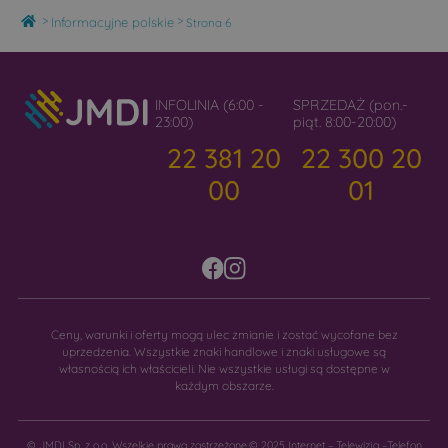
Home
>
>
Informacyjne polskie
Strona 6
INFOLINIA (6:00 -
SPRZEDAŻ (pon.-
23:00)
piąt. 8:00-20:00)
22 381 20
22 300 20
00
01
Ceny, warunki i oferty mogą ulec zmianie i zostać wycofane bez
uprzedzenia. Wszystkie znaki handlowe i znaki usługowe są
własnością ich właścicieli. Nie wszystkie usługi są dostępne w
każdym obszarze.
© JMDI Sp. z o.o. Wszelkie prawa zastrzeżone.
© 2025 Internet – Telewizja –Telefon