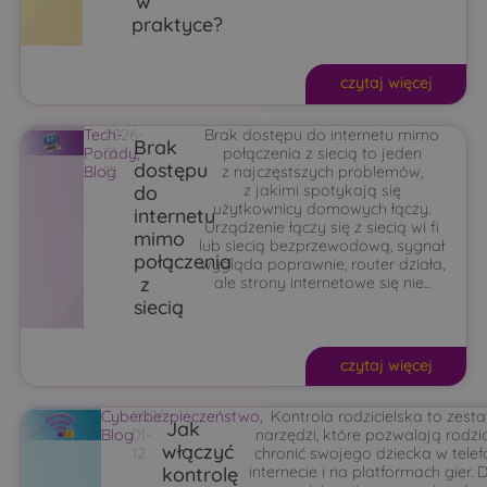
w
praktyce?
czytaj więcej
Tech-
2026-
Brak dostępu do internetu mimo
Brak
Porady
01-
,
połączenia z siecią to jeden
dostępu
Blog
12
z najczęstszych problemów,
do
z jakimi spotykają się
użytkownicy domowych łączy.
internetu
Urządzenie łączy się z siecią wi fi
mimo
lub siecią bezprzewodową, sygnał
połączenia
wygląda poprawnie, router działa,
z
ale strony internetowe się nie...
siecią
czytaj więcej
Cyberbezpieczeństwo
2026-
,
Kontrola rodzicielska to zest
Jak
Blog
01-
narzędzi, które pozwalają rodz
włączyć
12
chronić swojego dziecka w telefo
kontrolę
internecie i na platformach gier. D