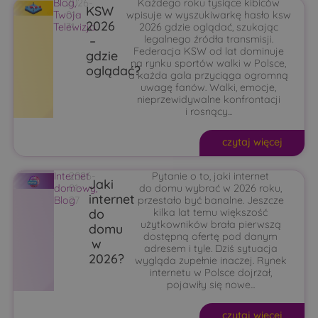
Blog
2026-
,
Każdego roku tysiące kibiców
KSW
Twoja
01-
wpisuje w wyszukiwarkę hasło ksw
2026
Telewizja
31
2026 gdzie oglądać, szukając
–
legalnego źródła transmisji.
Federacja KSW od lat dominuje
gdzie
na rynku sportów walki w Polsce,
oglądać?
a każda gala przyciąga ogromną
uwagę fanów. Walki, emocje,
nieprzewidywalne konfrontacji
i rosnący...
czytaj więcej
Internet
2026-
Pytanie o to, jaki internet
Jaki
domowy
01-
,
do domu wybrać w 2026 roku,
internet
Blog
27
przestało być banalne. Jeszcze
do
kilka lat temu większość
użytkowników brała pierwszą
domu
dostępną ofertę pod danym
w
adresem i tyle. Dziś sytuacja
2026?
wygląda zupełnie inaczej. Rynek
internetu w Polsce dojrzał,
pojawiły się nowe...
czytaj więcej