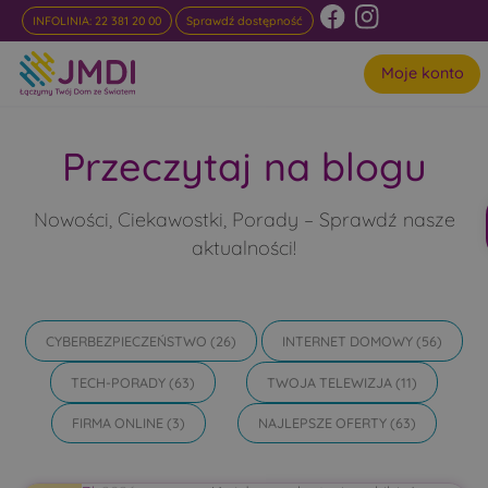
INFOLINIA: 22 381 20 00
Sprawdź dostępność
Moje konto
Przeczytaj na blogu
Nowości, Ciekawostki, Porady – Sprawdź nasze
aktualności!
CYBERBEZPIECZEŃSTWO
(26)
INTERNET DOMOWY
(56)
TECH-PORADY
(63)
TWOJA TELEWIZJA
(11)
FIRMA ONLINE
(3)
NAJLEPSZE OFERTY
(63)