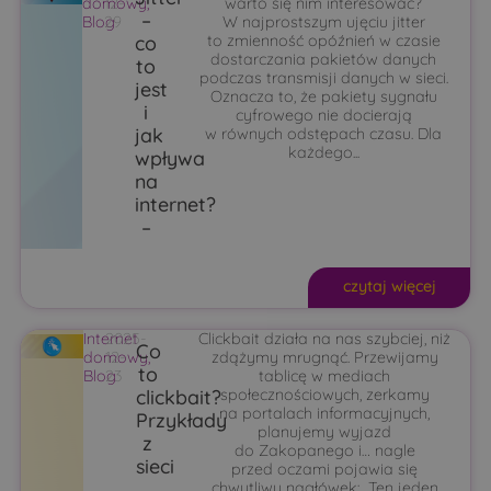
domowy
12-
,
warto się nim interesować?
–
Blog
29
W najprostszym ujęciu jitter
co
to zmienność opóźnień w czasie
dostarczania pakietów danych
to
podczas transmisji danych w sieci.
jest
Oznacza to, że pakiety sygnału
i
cyfrowego nie docierają
jak
w równych odstępach czasu. Dla
każdego...
wpływa
na
internet?
–
czytaj więcej
Internet
2025-
Clickbait działa na nas szybciej, niż
Co
domowy
12-
,
zdążymy mrugnąć. Przewijamy
to
Blog
23
tablicę w mediach
clickbait?
społecznościowych, zerkamy
na portalach informacyjnych,
Przykłady
planujemy wyjazd
z
do Zakopanego i… nagle
sieci
przed oczami pojawia się
chwytliwy nagłówek: „Ten jeden