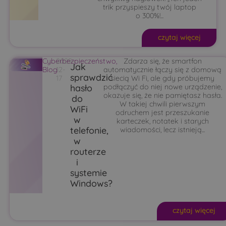
trik przyspieszy twój laptop
o 300%!...
czytaj więcej
Cyberbezpieczeństwo
2025-
,
Zdarza się, że smartfon
Jak
Blog
12-
automatycznie łączy się z domową
sprawdzić
17
siecią Wi Fi, ale gdy próbujemy
hasło
podłączyć do niej nowe urządzenie,
okazuje się, że nie pamiętasz hasła.
do
W takiej chwili pierwszym
WiFi
odruchem jest przeszukanie
w
karteczek, notatek i starych
telefonie,
wiadomości, lecz istnieją...
w
routerze
i
systemie
Windows?
czytaj więcej