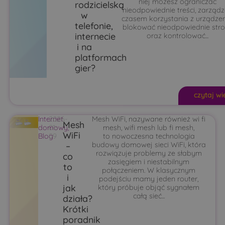
niej możesz ograniczać
rodzicielską
nieodpowiednie treści, zarząd
w
czasem korzystania z urządzen
telefonie,
blokować nieodpowiednie str
internecie
oraz kontrolować...
i na
platformach
gier?
czytaj wi
Internet
2026-
Mesh WiFi, nazywane również wi fi
Mesh
domowy
01-
,
mesh, wifi mesh lub fi mesh,
WiFi
Blog
09
to nowoczesna technologia
–
budowy domowej sieci WiFi, która
rozwiązuje problemy ze słabym
co
zasięgiem i niestabilnym
to
połączeniem. W klasycznym
i
podejściu mamy jeden router,
jak
który próbuje objąć sygnałem
całą sieć...
działa?
Krótki
poradnik