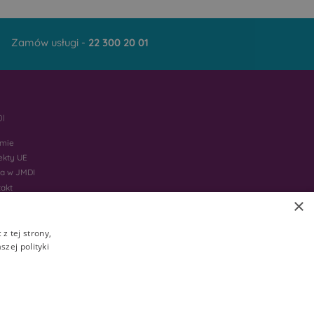
Zamów usługi -
22 300 20 01
I
rmie
ekty UE
ca w JMDI
takt
×
z tej strony,
zej polityki
ścicieli. Nie wszystkie usługi są dostępne w