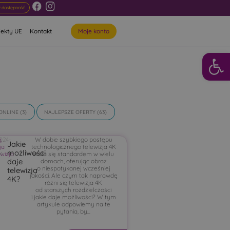
 dostępność
Moje konto
jekty UE
Kontakt
Otwórz 
ONLINE
(3)
NAJLEPSZE OFERTY
(63)
g
024-
,
W dobie szybkiego postępu
Jakie
ja
1-
technologicznego telewizja 4K
możliwości
wizja
4
stała się standardem w wielu
daje
domach, oferując obraz
o niespotykanej wcześniej
telewizja
jakości. Ale czym tak naprawdę
4K?
różni się telewizja 4K
od starszych rozdzielczości
i jakie daje możliwości? W tym
artykule odpowiemy na te
pytania, by...