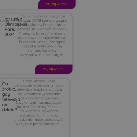
czytaj więcej
g
024-
,
Miło nam poinformować, że
Igrzyska
lepsze
7-
na czas XXXIII Letnich Igrzysk
Olimpijskie
ty
5
Olimpijskich w Paryżu, które
Paris
odbędą się w dniach 26 lipca –
11 sierpnia br, uruchomiliśmy
2024
dodatkowe kanały eventowe
Eurosport. Kanały dostępne
od pakietu Maxi. Poniżej
numery kanałów
i częstotliwości, po których...
czytaj więcej
-
24-
Drogi Kliencie, Jeśli
Co
dy
-
,
po włączeniu dekodera Twoja
zrobić,
telewizja nie działa i pojawia
gdy
się komunikat „wprowadź
poświadczenie”, prosimy
telewizja
o wykonanie następujących
nie
kroków: Odczekaj 10 minut
działa?
Po włączeniu dekodera
poczekaj 10 minut, aby
urządzenie mogło załadować
wszystkie potrzebne dane....