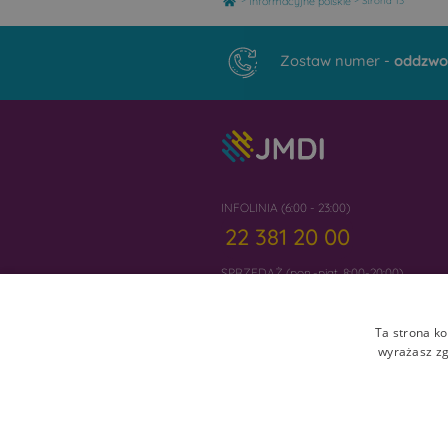
Informacyjne polskie
Strona 13
Zostaw numer -
oddzwo
INFOLINIA (6:00 - 23:00)
22 381 20 00
SPRZEDAŻ (pon.-piąt. 8:00-20:00)
22 300 20 01
Ta strona ko
wyrażasz zg
Ceny, warunki i oferty mogą ulec zmianie i 