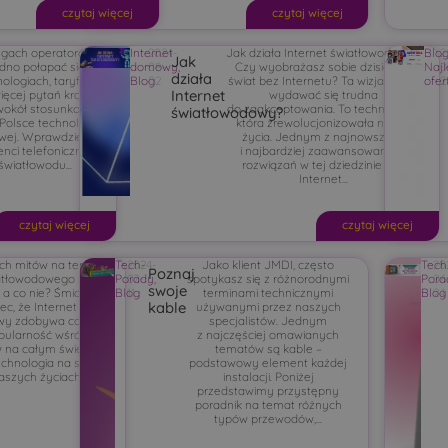
czytaj więcej
czytaj więcej
ugach operatorów,
Internet
2024-
Jak działa Internet światłowodowy?
Blo
2
Jak
dno połapać się
domowy
08-
,
Czy wyobrażasz sobie dzisiejszy
Naj
0
działa
ologiach, taryfach
Blog
02
świat bez Internetu? Ta wizja może
ofer
2
Internet
więcej pytań krąży
wydawać się trudna
 wokół stosunkowo
do zaakceptowania. To technologia,
światłowodowy?
Polsce technologii
która zrewolucjonizowała nasze
wej. Wprawdzie
życia. Jednym z najnowszych
nci telefoniczni
i najbardziej zaawansowanych
światłowodu...
rozwiązań w tej dziedzinie jest
Internet...
czytaj więcej
czytaj więcej
ych mitów na temat
Tech-
2024-
Jako klient JMDI, często
Tech
20
Poznaj
iatłowodowego – Co
Porady
07-
,
spotykasz się z różnorodnymi
Pora
06
swoje
 a co nie? Śmiało
Blog
11
terminami technicznymi
Blog
24
kable
c, że Internet
używanymi przez naszych
wy zdobywa coraz
specjalistów. Jednym
pularność wśród
z najczęściej omawianych
 na całym świecie!
tematów są kable –
echnologia na stałe
podstawowy element każdej
szych życiach to...
instalacji. Poniżej
przedstawimy przystępny
poradnik na temat różnych
typów przewodów,...