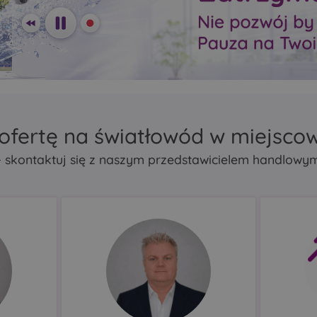
zasięg Mesh
zasięg Mesh
repeater lub bridge
repeater lub bridge
atycznie
Porty Ethernet automatycznie
Porty Ethernet automa
działać
wykrywają, czy mają działać
wykrywają, czy mają d
N.
jako LAN czy jako WAN.
jako LAN czy jako WA
ofertę na światłowód w miejscow
- skontaktuj się z naszym przedstawicielem handlowy