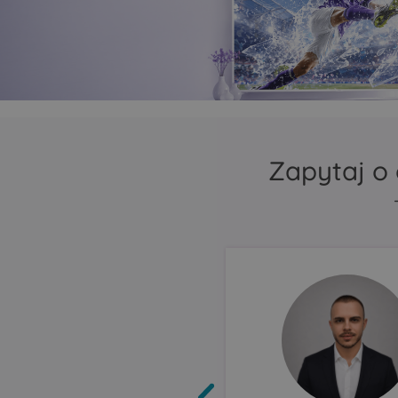
zasięg Mesh
repeater lub bridge
Porty Ethernet autom
wykrywają, czy mają 
jako LAN czy jako WA
Zapytaj o 