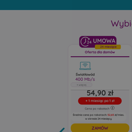
Wybi
24
24 miesiące
Oferta dla domów
Światłowód
400 Mb/s
Światłowód
54,90 zł
400 Mb/s
Abonament uwzględnia rabat 5 zł za e-
+
1 miesiąc po 1 zł
fakturę oraz 5 zł za zgody marketingowe
Cena po rabatach
Pobieraj do: 400 Mb/s
Wysyłaj do: 100 Mb/s
Średnia cena po rabatach:
52,65
zł/mies.
w okresie 24 miesięcy
ZAMÓW