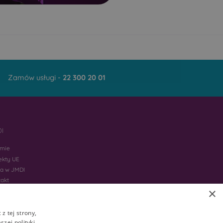
Samułki Małe
Śledzianów
Stare Moczydły
Sytki
y
Szpaki
Twarogi Lackie
Zamów usługi -
22 300 20 01
Warpechy Stare
Wojeniec
ie
Wyszki
I
Zanie
rmie
ekty UE
ca w JMDI
takt
×
z tej strony,
zej polityki