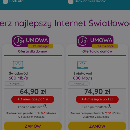
Brak ulicy
Brak nr mieszkania
erz najlepszy Internet Światłow
24
24
24 miesiące
24 miesiące
Oferta dla domów
Oferta dla domów
Światłowód
Światłowód
600 Mb/s
800 Mb/s
Światłowód
Światłowód
64,90 zł
74,90 zł
600 Mb/s
800 Mb/s
Abonament uwzględnia rabat 5 zł za e-
Abonament uwzględnia rabat 5 zł za e-
+
3 miesiące po 1 zł
+
4 miesiące po 1 zł
fakturę oraz 5 zł za zgody marketingowe
fakturę oraz 5 zł za zgody marketingowe
Cena po rabatach
Cena po rabatach
Pobieraj do: 600 Mb/s
Pobieraj do: 800 Mb/s
Wysyłaj do: 150 Mb/s
Wysyłaj do: 200 Mb/s
Średnia cena po rabatach:
56,91
zł/mies.
Średnia cena po rabatach:
62,58
zł/mies.
w okresie 24 miesięcy
w okresie 24 miesięcy
ZAMÓW
ZAMÓW