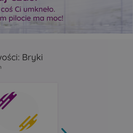
zasięg Mesh
zasięg Mesh
repeater lub bridge
repeater lub bridge
tycznie
Porty Ethernet automatycznie
Porty Ethernet automa
ziałać
wykrywają, czy mają działać
wykrywają, czy mają dz
N.
jako LAN czy jako WAN.
jako LAN czy jako WAN
ości: Bryki
m