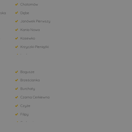
Chotomów
ska
Dębe
Janówek Pierwszy
Kania Nowa
a
Kosewko
Krzyczki-Pieniążki
Łacha
Marki
Bogusze
Nowe Orzechowo
Brześcianka
Olszewnica Stara
Burchaty
Pomiechówek
Czarna Cerkiewna
Radzymin
Czyże
Stanisławów Drugi
Filipy
Warszawa
Grabowiec
Wólka Kikolska
Ignatki
Zapiecki