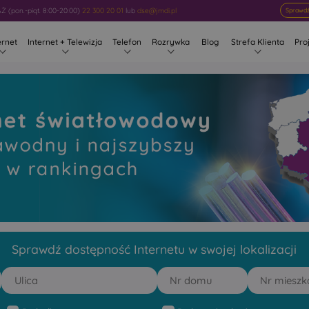
 (pon.-piąt. 8:00-20:00)
22 300 20 01
lub
dse@jmdi.pl
Sprawdź
ernet
Internet + Telewizja
Telefon
Rozrywka
Blog
Strefa Klienta
Pro
wy Bryki
 rankingach
Sprawdź dostępność Internetu w swojej lokalizacji