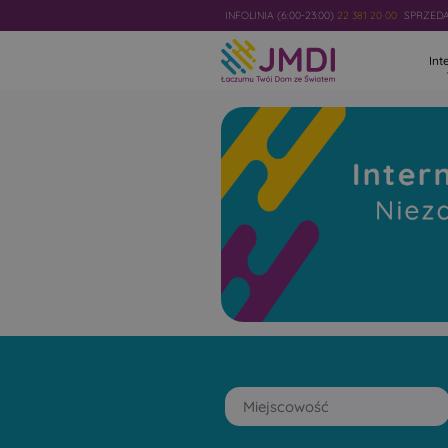
INFOLINIA (6:00-23:00)
22 381 20 00
SPRZEDAŻ
Int
Internet
Światłowodo
Niezawodny i najszybszy w