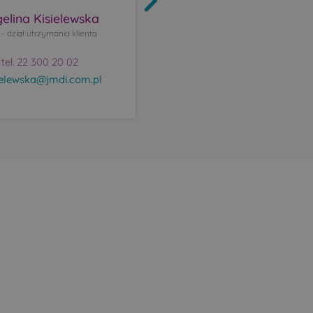
elina Kisielewska
Anna Michałowska
- dział utrzymania klienta
DUK - dział utrzymania klienta
tel. 22 300 20 02
tel. 22 300 20 02
ielewska@jmdi.com.pl
amichalowska@jmdi.com.pl