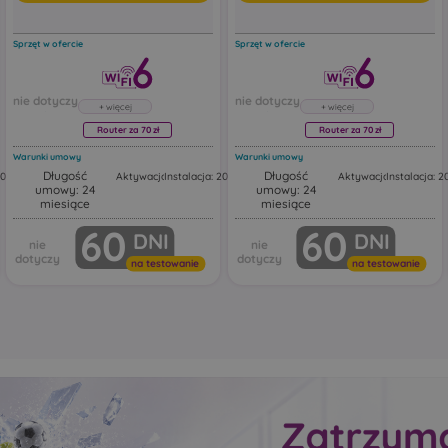
Sprzęt w ofercie
Sprzęt w ofercie
Router za 70 zł
Router za 70 zł
Warunki umowy
Warunki umowy
Długość
Długość
200,00 zł
Aktywacja: 50,00 zł
Instalacja: 200,00 zł
Aktywacja: 50,00 zł
Instalacja: 2
umowy: 24
umowy: 24
Router Huawei FG630
Router Huawei FG630
miesiące
miesiące
kresowy
Huawei FG630 to dwuzakresowy
Huawei FG630 to dwuzak
60
60
DNI
DNI
Mesh.
router Wi‑Fi 6 z funkcją Mesh.
router Wi‑Fi 6 z funkcją M
uter
Urządzenie działa jako router
Urządzenie działa jako rou
Wi‑Fi z portami Ethernet,
Wi‑Fi z portami Ethernet,
na testowanie
na testowanie
tandardy
obsługując najnowsze standardy
obsługując najnowsze st
ntne
bezprzewodowe, inteligentne
bezprzewodowe, inteligen
czne
przełączanie i automatyczne
przełączanie i automatyc
.
rozszerzanie zasięgu sieci.
rozszerzanie zasięgu sieci.
ać w
Ten model może pracować w
Ten model może pracowa
ch, w
różnych trybach sieciowych, w
różnych trybach sieciowy
tym jako:
tym jako:
główny router Wi‑Fi
główny router Wi‑Fi
ss Point
punkt dostępowy Access Point
punkt dostępowy Acce
jące
urządzenie rozszerzające
urządzenie rozszerzaj