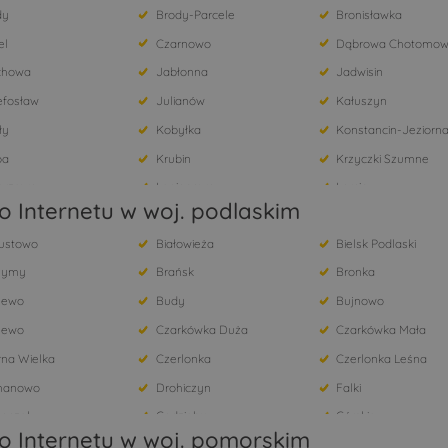
dy
Brody-Parcele
Bronisławka
el
Czarnowo
Dąbrowa Chotomow
chowa
Jabłonna
Jadwisin
efosław
Julianów
Kałuszyn
ły
Kobyłka
Konstancin-Jeziorn
pa
Krubin
Krzyczki Szumne
arzewo
Legionowo
Lorcin
 Internetu w woj. podlaskim
Łomianki
Łomianki Dolne
ustowo
Białowieża
Bielsk Podlaski
ałów - Reginów
Młodzianowo
Nowa Wieś
zymy
Brańsk
Bronka
y Modlin
Nuna
Olszewnica Nowa
lewo
Budy
Bujnowo
tów
Poddębie
Pogorzelec
jewo
Czarkówka Duża
Czarkówka Mała
owo Borowe
Pruszków
Psucin
na Wielka
Czerlonka
Czerlonka Leśna
ock
Skrzeszew
Słupno
anowo
Drohiczyn
Falki
nisławowo
Stare Orzechowo
Topolina
boczek
Godzieby
Górskie
zbica
Wilków Polski
Wójtostwo
o Internetu w woj. pomorskim
ki
Holonki
Hołody
ysły
Ząbki
Zamienie