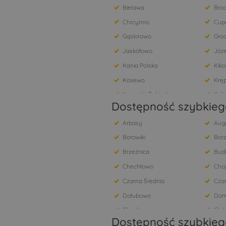
Bielawa
Bro
Chrcynno
Cup
Gąsiorowo
Gro
Jaskółowo
Józ
Kania Polska
Kiko
Kosewo
Krę
Krzyczki-Żabiczki
Kuk
Dostępność szybkiego
Łajsk
Łąki
Arbasy
Aug
Mazowsze
Mich
Borowiki
Bor
Nowy Dwór Mazowiecki
Now
Brzeźnica
Bud
Piaseczno
Pias
Chechłowo
Cho
Pomiechowo
Pop
Czarna Średnia
Czar
Rembelszczyzna
Ser
Dołubowo
Dom
Stanisławów Pierwszy
Sta
Glinnik
Głę
Wieliszew
Wier
Dostępność szybkieg
Granne
Grud
Wołomin
Wym