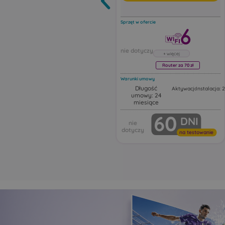
Sprzęt w ofercie
Router za 70 zł
Warunki umowy
Długość
Aktywacja: 50,00 zł
Instalacja: 
umowy: 24
Router Huawei FG630
miesiące
Huawei FG630 to dwuza
60
DNI
router Wi‑Fi 6 z funkcją 
Urządzenie działa jako ro
Wi‑Fi z portami Ethernet,
na testowanie
obsługując najnowsze s
bezprzewodowe, intelige
przełączanie i automaty
rozszerzanie zasięgu sieci
Ten model może pracow
różnych trybach sieciowy
tym jako:
główny router Wi‑Fi
punkt dostępowy Acce
urządzenie rozszerza