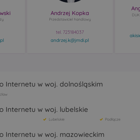
Ang
wski
Andrzej Kopka
DUK 
aży
Przedstawiciel handlowy
tel. 723184037
akis
pl
andrzej.k@jmdi.pl
 Internetu w woj. dolnośląskim
cław
 Internetu w woj. lubelskie
Lubelskie
Podłącze
o Internetu w woj. mazowieckim