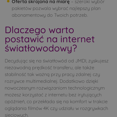
Oferta skrojona na miarę
– szeroki wybór
Osówka
Pace
pakietów pozwala wybrać najlepszy plan
abonamentowy do Twoich potrzeb.
Patoki
Pełch
Perlejewo
Pieczyski
Dlaczego warto
Pierzchały
Pietraszki
postawić na internet
Podlasie
Pogorzelce
światłowodowy?
Poletyły
Popławy
Decydując się na światłowód od JMDI, zyskujesz
Puchacze
Pulsze
niezawodną prędkość transferu, ale także
Rogacze
Runice
stabilność tak ważną przy pracy zdalnej czy
Runice
Rybałty
rozrywce multimedialnej. Dodatkowo dzięki
nowoczesnym rozwiązaniom technologicznym
Sady
Samułki Duże
możesz korzystać z internetu bez irytujących
Samułki Małe
Sasiny
opóźnień, co przekłada się na komfort w trakcie
Siemichocze
Siemiony
oglądania filmów 4K czy udziału w rozgrywkach
sieciowych.
Sieniewice
Śledzianów