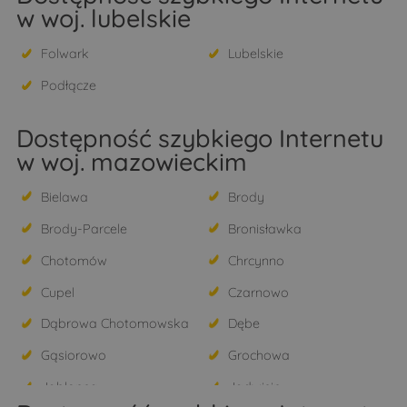
w woj. lubelskie
Folwark
Lubelskie
Podłącze
Dostępność szybkiego Internetu
w woj. mazowieckim
Bielawa
Brody
Brody-Parcele
Bronisławka
Chotomów
Chrcynno
Cupel
Czarnowo
Dąbrowa Chotomowska
Dębe
Gąsiorowo
Grochowa
Jabłonna
Jadwisin