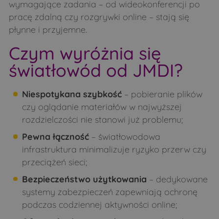
wymagające zadania – od wideokonferencji po
Łubin Kościelny
Łubin Rudołty
pracę zdalną czy rozgrywki online – stają się
Łuczaje
Makarki
płynne i przyjemne.
Malesze
Mień
Czym wyróżnia się
Mierzwin Duży
Mierzwin Mały
światłowód od JMDI?
Mierzynówka
Mieszuki
Niespotykana szybkość
– pobieranie plików
Mikulicze
Minczewo
czy oglądanie materiałów w najwyższej
Miodusy-Dworaki
Miodusy-Inochy
rozdzielczości nie stanowi już problemu;
Miodusy-Pokrzywne
Moczydły-Dubiny
Pewna łączność
– światłowodowa
Moczydły-Kukiełki
Moczydły-Pszczółki
infrastruktura minimalizuje ryzyko przerw czy
przeciążeń sieci;
Morze
Nowe Bagieńskie
Bezpieczeństwo użytkowania
– dedykowane
Nowoberezowo
Obniże
systemy zabezpieczeń zapewniają ochronę
Obniże
Oleksin
podczas codziennej aktywności online;
Orla
Osówka