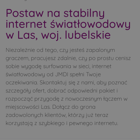
Postaw na stabilny
Smarklice
Smolugi
internet światłowodowy
Smorczewo
Stare Bagińskie
w Las, woj. lubelskie
Stare Moczydły
Strabla
Stryki
Świdry
Niezależnie od tego, czy jesteś zapalonym
Świrydy
Sytki
graczem, pracujesz zdalnie, czy po prostu cenisz
Szastały
Szczepany
sobie wygodę surfowania w sieci, internet
światłowodowy od JMDI spełni Twoje
Szczyty-Dzięciołowo
Szczyty-Nowodwory
oczekiwania. Skontaktuj się z nami, aby poznać
Szpaki
Teremiski
szczegóły ofert, dobrać odpowiedni pakiet i
Tokary
Topczewo
rozpocząć przygodę z nowoczesnym łączem w
miejscowości Las. Dołącz do grona
Trzeszczkowo
Twarogi Lackie
zadowolonych klientów, którzy już teraz
Twarogi Ruskie
Twarogi-Mazury
korzystają z szybkiego i pewnego internetu.
Twarogi-Trąbnica
Twarogi-Wypychy