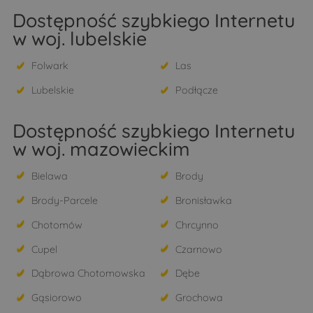
Dostępność szybkiego Internetu
w woj. lubelskie
Folwark
Las
Lubelskie
Podłącze
Dostępność szybkiego Internetu
w woj. mazowieckim
Bielawa
Brody
Brody-Parcele
Bronisławka
Chotomów
Chrcynno
Cupel
Czarnowo
Dąbrowa Chotomowska
Dębe
Gąsiorowo
Grochowa