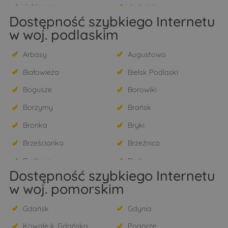
Jabłonna
Jadwisin
Dostępność szybkiego Internetu
Janówek Pierwszy
Józefosław
w woj. podlaskim
Julianów
Kałuszyn
Arbasy
Augustowo
Kania Nowa
Kania Polska
Białowieża
Bielsk Podlaski
Kikoły
Kobyłka
Bogusze
Borowiki
Konstancin-Jeziorna
Kosewko
Borzymy
Brańsk
Kosewo
Krępa
Bronka
Bryki
Krubin
Krzyczki Szumne
Brześcianka
Brzeźnica
Krzyczki-Pieniążki
Krzyczki-Żabiczki
Budlewo
Budy
Kukarzewo
Legionowo
Dostępność szybkiego Internetu
Bujnowo
Burchaty
Lorcin
Łacha
w woj. pomorskim
Chechłowo
Chojewo
Łajsk
Łąki
Gdańsk
Gdynia
Czarkówka Duża
Czarkówka Mała
Łomianki
Łomianki Dolne
Kowale k. Gdańska
Pogórze