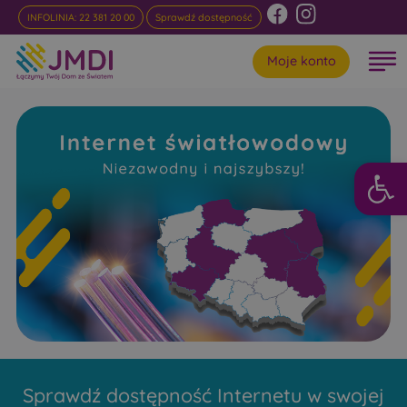
INFOLINIA: 22 381 20 00
Sprawdź dostępność
Moje konto
Otwórz 
Internet
Światłowodowy Jaskółowo
Niezawodny i najszybszy w rankingach
Sprawdź dostępność Internetu w swojej