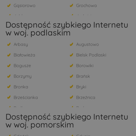
Gąsiorowo
Grochowa
Jabłonna
Jadwisin
Dostępność szybkiego Internetu
Janówek Pierwszy
Jaskółowo
w woj. podlaskim
Józefosław
Julianów
Arbasy
Augustowo
Kałuszyn
Kania Nowa
Białowieża
Bielsk Podlaski
Kikoły
Kobyłka
Bogusze
Borowiki
Konstancin-Jeziorna
Kosewko
Borzymy
Brańsk
Kosewo
Krępa
Bronka
Bryki
Krubin
Krzyczki Szumne
Brześcianka
Brzeźnica
Krzyczki-Pieniążki
Krzyczki-Żabiczki
Budlewo
Budy
Kukarzewo
Legionowo
Dostępność szybkiego Internetu
Bujnowo
Burchaty
Lorcin
Łacha
w woj. pomorskim
Chechłowo
Chojewo
Łajsk
Łąki