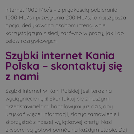
Samułki Małe
Sasiny
Internet 1000 Mb/s – z prędkością pobierania
Siemichocze
Siemiony
1000 Mb/s i przesyłania 200 Mb/s, to najszybsza
Sieniewice
Śledzianów
opcja, dedykowana osobom intensywnie
Smarklice
Smolugi
korzystającym z sieci, zarówno w pracy, jak i do
celów rozrywkowych.
Smorczewo
Stare Bagińskie
Szybki internet Kania
Stare Moczydły
Strabla
Polska – skontaktuj się
Stryki
Świdry
z nami
Świrydy
Sytki
Szastały
Szczepany
Szybki internet w Kani Polskiej jest teraz na
Szczyty-Dzięciołowo
Szczyty-Nowodwory
wyciągnięcie ręki! Skontaktuj się z naszymi
Szpaki
Teremiski
przedstawicielami handlowymi już dziś, aby
uzyskać więcej informacji, złożyć zamówienie i
Tokary
Topczewo
skorzystać z naszej wyjątkowej oferty. Nasi
Trzeszczkowo
Twarogi Lackie
eksperci są gotowi pomóc na każdym etapie. Daj