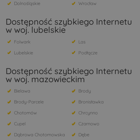
Dolnośląskie
Wrocław
Dostępność szybkiego Internetu
w woj. lubelskie
Folwark
Las
Lubelskie
Podłącze
Dostępność szybkiego Internetu
w woj. mazowieckim
Bielawa
Brody
Brody-Parcele
Bronisławka
Chotomów
Chrcynno
Cupel
Czarnowo
Dąbrowa Chotomowska
Dębe