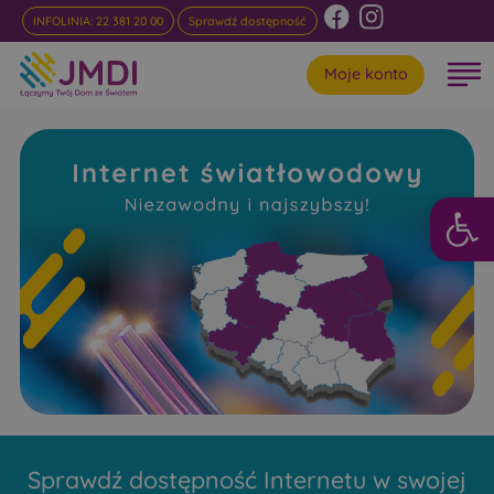
INFOLINIA: 22 381 20 00
Sprawdź dostępność
Moje konto
Otwórz 
Internet
Światłowodowy Kania Polska
Niezawodny i najszybszy w rankingach
Sprawdź dostępność Internetu w swojej