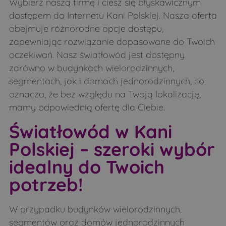
Wybierz naszą firmę i ciesz się błyskawicznym
Lubieszcze
Łapcie
dostępem do Internetu Kani Polskiej. Nasza oferta
obejmuje różnorodne opcje dostępu,
Łapy
Łubice
zapewniając rozwiązanie dopasowane do Twoich
Łubin Kościelny
Łubin Rudołty
oczekiwań. Nasz światłowód jest dostępny
Łuczaje
Makarki
zarówno w budynkach wielorodzinnych,
segmentach, jak i domach jednorodzinnych, co
Malesze
Mień
oznacza, że bez względu na Twoją lokalizację,
Mierzwin Duży
Mierzwin Mały
mamy odpowiednią ofertę dla Ciebie.
Mierzynówka
Mieszuki
Światłowód w Kani
Mikulicze
Minczewo
Polskiej – szeroki wybór
Miodusy-Dworaki
Miodusy-Inochy
idealny do Twoich
Miodusy-Pokrzywne
Moczydły-Dubiny
potrzeb!
Moczydły-Kukiełki
Moczydły-Pszczółki
Morze
Nowe Bagieńskie
W przypadku budynków wielorodzinnych,
segmentów oraz domów jednorodzinnych
Nowoberezowo
Obniże