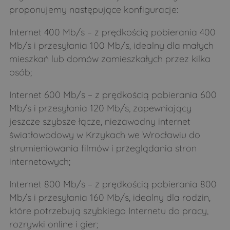
proponujemy następujące konfiguracje:
Obniże
Oleksin
Internet 400 Mb/s – z prędkością pobierania 400
Orla
Osówka
Mb/s i przesyłania 100 Mb/s, idealny dla małych
Osówka
Pace
mieszkań lub domów zamieszkałych przez kilka
Patoki
Pełch
osób;
Perlejewo
Pieczyski
Internet 600 Mb/s – z prędkością pobierania 600
Pierzchały
Pietraszki
Mb/s i przesyłania 120 Mb/s, zapewniający
jeszcze szybsze łącze, niezawodny internet
Podlasie
Pogorzelce
światłowodowy w Krzykach we Wrocławiu do
Poletyły
Popławy
strumieniowania filmów i przeglądania stron
Puchacze
Pulsze
internetowych;
Rogacze
Runice
Internet 800 Mb/s – z prędkością pobierania 800
Runice
Rybałty
Mb/s i przesyłania 160 Mb/s, idealny dla rodzin,
które potrzebują szybkiego Internetu do pracy,
Sady
Samułki Duże
rozrywki online i gier;