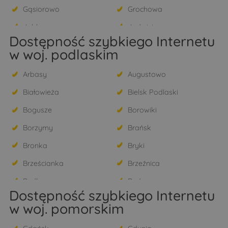
Gąsiorowo
Grochowa
Jabłonna
Jadwisin
Dostępność szybkiego Internetu
Janówek Pierwszy
Jaskółowo
w woj. podlaskim
Józefosław
Julianów
Arbasy
Augustowo
Kałuszyn
Kania Nowa
Białowieża
Bielsk Podlaski
Kania Polska
Kikoły
Bogusze
Borowiki
Kobyłka
Konstancin-Jeziorna
Borzymy
Brańsk
Kosewko
Kosewo
Bronka
Bryki
Krępa
Krubin
Brześcianka
Brzeźnica
Krzyczki Szumne
Krzyczki-Pieniążki
Budlewo
Budy
Krzyczki-Żabiczki
Kukarzewo
Dostępność szybkiego Internetu
Bujnowo
Burchaty
Legionowo
Lorcin
w woj. pomorskim
Chechłowo
Chojewo
Łacha
Łajsk