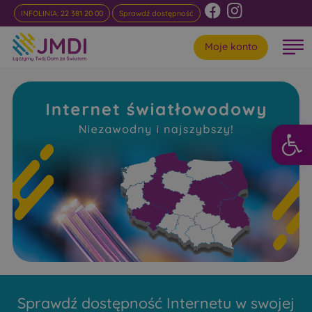
INFOLINIA: 22 381 20 00
Sprawdź dostępność
Moje konto
Otwórz 
Internet
Światłowodowy Miodusy-
Inochy
Niezawodny i najszybszy w rankingach
Sprawdź dostępność Internetu w swojej