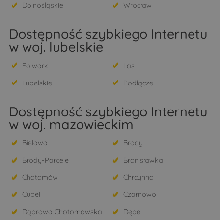
Dolnośląskie
Wrocław
Dostępność szybkiego Internetu
w woj. lubelskie
Folwark
Las
Lubelskie
Podłącze
Dostępność szybkiego Internetu
w woj. mazowieckim
Bielawa
Brody
Brody-Parcele
Bronisławka
Chotomów
Chrcynno
Cupel
Czarnowo
Dąbrowa Chotomowska
Dębe