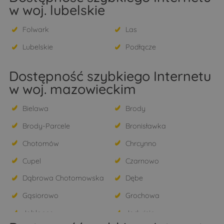
w woj. lubelskie
Folwark
Las
Lubelskie
Podłącze
Dostępność szybkiego Internetu
w woj. mazowieckim
Bielawa
Brody
Brody-Parcele
Bronisławka
Chotomów
Chrcynno
Cupel
Czarnowo
Dąbrowa Chotomowska
Dębe
Gąsiorowo
Grochowa
Jabłonna
Jadwisin