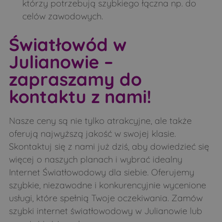
którzy potrzebują szybkiego łączna np. do
Szpaki
Teremiski
celów zawodowych.
Tokary
Topczewo
Światłowód w
Trzeszczkowo
Twarogi Lackie
Julianowie –
Twarogi Ruskie
Twarogi-Mazury
zapraszamy do
Twarogi-Trąbnica
Twarogi-Wypychy
kontaktu z nami!
Warpechy Stare
Werpol
Widźgowo
Wiktorzyn
Nasze ceny są nie tylko atrakcyjne, ale także
Wilanowo
Wojeniec
oferują najwyższą jakość w swojej klasie.
Skontaktuj się z nami już dziś, aby dowiedzieć się
Wólka Pietkowska
Wólka Zamkowa
więcej o naszych planach i wybrać idealny
Wypychy
Wysokie Mazowieckie
Internet Światłowodowy dla siebie. Oferujemy
Wyszki
Zajęczniki
szybkie, niezawodne i konkurencyjnie wycenione
usługi, które spełnią Twoje oczekiwania. Zamów
Zakrzewo
Załuskie Koronne
szybki internet światłowodowy w Julianowie lub
Załuskie Kościelne
Zanie