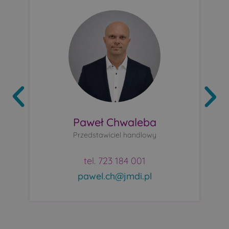
Paweł Chwaleba
Przedstawiciel handlowy
tel. 723 184 001
pawel.ch@jmdi.pl