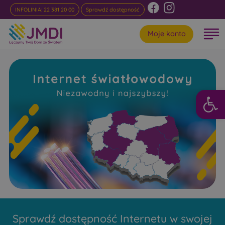
INFOLINIA: 22 381 20 00
Sprawdź dostępność
Moje konto
Otwórz 
Internet
Światłowodowy Julianów
Niezawodny i najszybszy w rankingach
Sprawdź dostępność Internetu w swojej