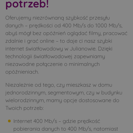
potrzeb!
Miodusy-Pokrzywne
Moczydły-Dubiny
Moczydły-Kukiełki
Moczydły-Pszczółki
Oferujemy niezrównaną szybkość przesyłu
Morze
Nowe Bagieńskie
danych – prędkości od 400 Mb/s do 1000 Mb/s,
abyś mógł bez opóźnień oglądać filmy, pracować
Nowoberezowo
Obniże
zdalnie i grać online – to daje ci nasz szybki
Obniże
Oleksin
internet światłowodowy w Julianowie. Dzięki
Orla
Osówka
technologii światłowodowej zapewniamy
niezawodne połączenie o minimalnych
Osówka
Pace
opóźnieniach.
Patoki
Pełch
Niezależnie od tego, czy mieszkasz w domu
Perlejewo
Pieczyski
jednorodzinnym, segmentowym, czy w budynku
Pierzchały
Pietraszki
wielorodzinnym, mamy opcje dostosowane do
Podlasie
Pogorzelce
Twoich potrzeb:
Poletyły
Popławy
Internet 400 Mb/s – gdzie prędkość
Puchacze
Pulsze
pobierania danych to 400 Mb/s, natomiast