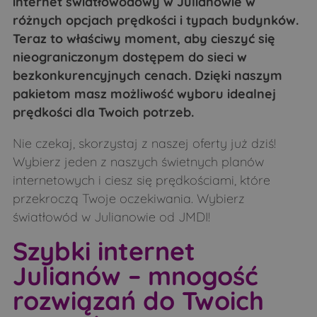
internet światłowodowy w Julianowie w
Krupice
Kruzy
Zegrze Południowe
Zielonka
różnych opcjach prędkości i typach budynków.
Krynki-Jarki
Krzywa
Teraz to właściwy moment, aby cieszyć się
Kułaki
Leśniki
nieograniczonym dostępem do sieci w
bezkonkurencyjnych cenach. Dzięki naszym
Leszczka Duża
Leszczka Mała
pakietom masz możliwość wyboru idealnej
Lubieszcze
Łapcie
prędkości dla Twoich potrzeb.
Łapy
Łubice
Nie czekaj, skorzystaj z naszej oferty już dziś!
Łubin Kościelny
Łubin Rudołty
Wybierz jeden z naszych świetnych planów
Łuczaje
Makarki
internetowych i ciesz się prędkościami, które
przekroczą Twoje oczekiwania. Wybierz
Malesze
Mień
światłowód w Julianowie od JMDI!
Mierzwin Duży
Mierzwin Mały
Szybki internet
Mierzynówka
Mieszuki
Julianów – mnogość
Mikulicze
Minczewo
rozwiązań do Twoich
Miodusy-Dworaki
Miodusy-Inochy