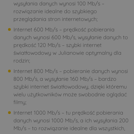
wysyłania danych wynosi 100 Mb/s –
Rogacze
Runice
rozwiązanie idealne do szybkiego
Runice
Rybałty
przeglądania stron internetowych;
Sady
Samułki Duże
Internet 600 Mb/s – prędkość pobierania
Samułki Małe
Sasiny
danych wynosi 600 Mb/s, wysyłanie danych to
prędkość 120 Mb/s – szybki internet
Siemichocze
Siemiony
światłowodowy w Julianowie optymalny dla
Sieniewice
Śledzianów
rodzin;
Smarklice
Smolugi
Internet 800 Mb/s – pobieranie danych wynosi
Smorczewo
Stare Bagińskie
800 Mb/s, a wysyłanie 160 Mb/s – bardzo
szybki internet światłowodowy, dzięki któremu
Stare Moczydły
Strabla
wielu użytkowników może swobodnie oglądać
Stryki
Świdry
filmy;
Świrydy
Sytki
Internet 1000 Mb/s – tu prędkość pobierania
Szastały
Szczepany
danych wynosi 1000 Mb/s, a ich wysyłania 200
Mb/s – to rozwiązanie idealne dla wszystkich,
Szczyty-Dzięciołowo
Szczyty-Nowodwory