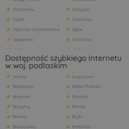
Chotomów
Chrcynno
Cupel
Czarnowo
Dąbrowa Chotomowska
Dębe
Gąsiorowo
Grochowa
Jabłonna
Jadwisin
Dostępność szybkiego Internetu
Janówek Pierwszy
Jaskółowo
w woj. podlaskim
Józefosław
Kałuszyn
Arbasy
Augustowo
Kania Nowa
Kania Polska
Białowieża
Bielsk Podlaski
Kikoły
Kobyłka
Bogusze
Borowiki
Konstancin-Jeziorna
Kosewko
Borzymy
Brańsk
Kosewo
Krępa
Bronka
Bryki
Krubin
Krzyczki Szumne
Brześcianka
Brzeźnica