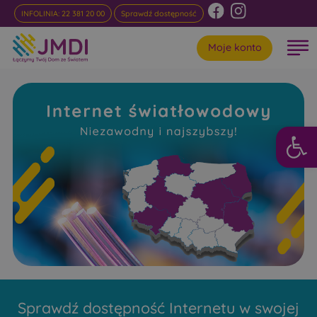
INFOLINIA: 22 381 20 00
Sprawdź dostępność
Moje konto
Otwórz 
Internet
Światłowodowy Siemiony
Niezawodny i najszybszy w rankingach
Sprawdź dostępność Internetu w swojej