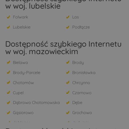
w woj. lubelskie
Folwark
Las
Lubelskie
Podłącze
Dostępność szybkiego Internetu
w woj. mazowieckim
Bielawa
Brody
Brody-Parcele
Bronisławka
Chotomów
Chrcynno
Cupel
Czarnowo
Dąbrowa Chotomowska
Dębe
Gąsiorowo
Grochowa
Jabłonna
Jadwisin