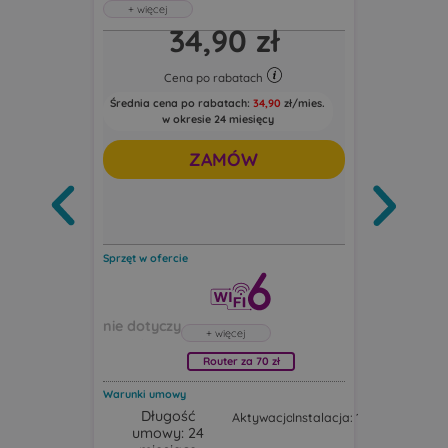
Światłowód
34,90 zł
Abonament uwzględnia rabat 5 zł za e-
400 Mb/s
fakturę oraz 5 zł za zgody marketingowe
Abonament 
+
2
Cena po rabatach
fakturę ora
Średnia cena po rabatach:
34,90
zł/mies.
Ce
Pobieraj do: 400 Mb/s
Pobi
w okresie 24 miesięcy
Wysyłaj do: 100 Mb/s
Wys
Średnia cen
w o
ZAMÓW
Sprzęt w ofercie
Sprzęt w oferc
Router za 70 zł
Warunki umowy
Warunki umo
Długość
Dług
Aktywacja: 19,00 zł
Instalacja: 1,00 zł
umowy: 24
umowy
Router Huawei FG630