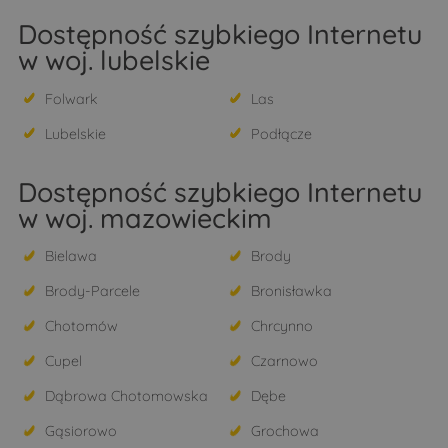
Dostępność szybkiego Internetu
w woj. lubelskie
Folwark
Las
Lubelskie
Podłącze
Dostępność szybkiego Internetu
w woj. mazowieckim
Bielawa
Brody
Brody-Parcele
Bronisławka
Chotomów
Chrcynno
Cupel
Czarnowo
Dąbrowa Chotomowska
Dębe
Gąsiorowo
Grochowa