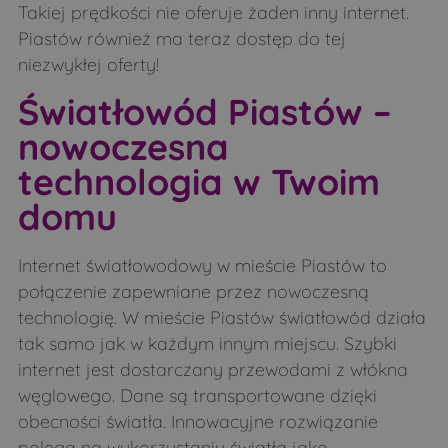
Takiej prędkości nie oferuje żaden inny internet.
Łapy
Łubice
Piastów również ma teraz dostęp do tej
Łubin Kościelny
Łubin Rudołty
niezwykłej oferty!
Łuczaje
Makarki
Światłowód Piastów –
Malesze
Mień
nowoczesna
Mierzwin Duży
Mierzwin Mały
technologia w Twoim
Mierzynówka
Mieszuki
domu
Mikulicze
Minczewo
Internet światłowodowy w mieście Piastów to
Miodusy-Dworaki
Miodusy-Inochy
połączenie zapewniane przez nowoczesną
Miodusy-Pokrzywne
Moczydły-Dubiny
technologię. W mieście Piastów światłowód działa
Moczydły-Kukiełki
Moczydły-Pszczółki
tak samo jak w każdym innym miejscu. Szybki
internet jest dostarczany przewodami z włókna
Morze
Nowe Bagieńskie
węglowego. Dane są transportowane dzięki
Nowoberezowo
Obniże
obecności światła. Innowacyjne rozwiązanie
Obniże
Oleksin
polega na wykorzystaniu światła jako