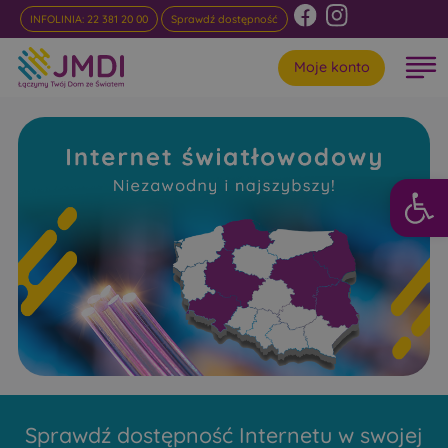
INFOLINIA: 22 381 20 00
Sprawdź dostępność
Moje konto
Otwórz 
Internet
Światłowodowy Piastów
Niezawodny i najszybszy w rankingach
Sprawdź dostępność Internetu w swojej