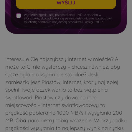
Klichy
Klimkowicze
Stanisławów Pierwszy
Stanisławowo
Wyrażam zgodę, aby przedstawiciel JMDI z siedziba w
Kłyzówka
Knorozy
Warszawie, skontaktował się ze mną telefonicznie i przedstawił
Stare Orzechowo
Topolina
mi ofertę handlową dotyczącą produktów i usług JMDI *
Kobyla
Koćmiery
Warszawa
Wieliszew
Koczery
Koryciny
Wierzbica
Wilków Polski
Korzeniówka
Korzeniówka Duża
Wójtostwo
Wólka Kikolska
Koski-Falki
Koski-Wypychy
Interesuje Cię najszybszy internet w mieście? A
Wołomin
Wymysły
może to Ci nie wystarczy – chcesz również, aby
Koszele
Koszewo
Ząbki
Zamienie
łącze było maksymalnie stabilne? Jeśli
Kowale
Kożuszki
Zapiecki
Zegrze
zamieszkujesz Piastów, internet, który najlepiej
Krupice
Kruzy
spełni Twoje oczekiwania to bez wątpienia
Zegrze Południowe
Zielonka
światłowód. Piastów czy dowolna inna
Krynki-Jarki
Krzywa
miejscowość – internet światłowodowy to
Kułaki
Leśniki
prędkość pobierania 1000 MB/s i wysyłania 200
Leszczka Duża
Leszczka Mała
MB. Oba parametry robią wrażenie. W przypadku
prędkości wysyłania to najlepszy wynik na rynku.
Lubieszcze
Łapcie