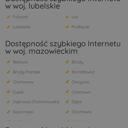
w woj. lubelskie
Folwark
Las
Lubelskie
Podłącze
Dostępność szybkiego Internetu
w woj. mazowieckim
Bielawa
Brody
Brody-Parcele
Bronisławka
Chotomów
Chrcynno
Cupel
Czarnowo
Dąbrowa Chotomowska
Dębe
Gąsiorowo
Grochowa
Jabłonna
Jadwisin