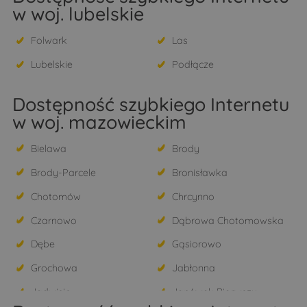
w woj. lubelskie
Folwark
Las
Lubelskie
Podłącze
Dostępność szybkiego Internetu
w woj. mazowieckim
Bielawa
Brody
Brody-Parcele
Bronisławka
Chotomów
Chrcynno
Czarnowo
Dąbrowa Chotomowska
Dębe
Gąsiorowo
Grochowa
Jabłonna
Jadwisin
Janówek Pierwszy