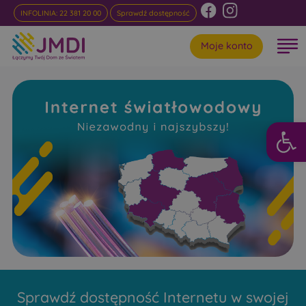
INFOLINIA: 22 381 20 00
Sprawdź dostępność
Moje konto
Otwórz 
Internet
Światłowodowy Cupel
Niezawodny i najszybszy w rankingach
Sprawdź dostępność Internetu w swojej