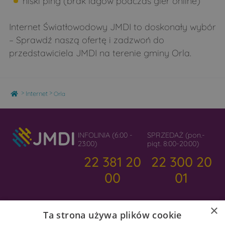
niski ping (brak lagów podczas gier online)
Werpol
Widźgowo
Wiktorzyn
Wilanowo
Internet Światłowodowy JMDI to doskonały wybór
Wojeniec
Wólka Pietkowska
– Sprawdź naszą ofertę i zadzwoń do
przedstawiciela JMDI na terenie gminy Orla.
Wólka Zamkowa
Wypychy
Wysokie Mazowieckie
Wyszki
Zajęczniki
Zakrzewo
Home
>
>
Internet
Orla
Załuskie Koronne
Załuskie Kościelne
Zanie
Zbucz
INFOLINIA (6:00 -
SPRZEDAŻ (pon.-
Zdrojki
23:00)
piąt. 8:00-20:00)
22 381 20
22 300 20
00
01
×
Ta strona używa plików cookie