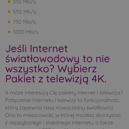
350 Mb/s,
Pace
Patoki
550 Mb/s,
Pełch
Perlejewo
750 Mb/s,
Pieczyski
Pierzchały
1000 Mb/s.
Pietraszki
Podlasie
Jeśli Internet
Pogorzelce
Poletyły
światłowodowy to nie
Popławy
Puchacze
wszystko? Wybierz
Pulsze
Rogacze
Pakiet z telewizją 4K.
Runice
Runice
Rybałty
Sady
A może interesują Cię pakiety Internet i telewizja?
Samułki Duże
Samułki Małe
Połączenie Internetu i telewizji to funkcjonalność,
którą zapewnia nasz nowoczesny światłowód.
Sasiny
Siemichocze
Orla to miejscowość, w której możesz skorzystać
Siemiony
Sieniewice
z najszybszego i stabilnego Internetu, a także
Śledzianów
Smarklice