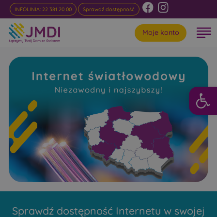
INFOLINIA: 22 381 20 00
Sprawdź dostępność
Moje konto
Otwórz 
Internet
Światłowodowy Orla
Niezawodny i najszybszy w rankingach
Sprawdź dostępność Internetu w swojej