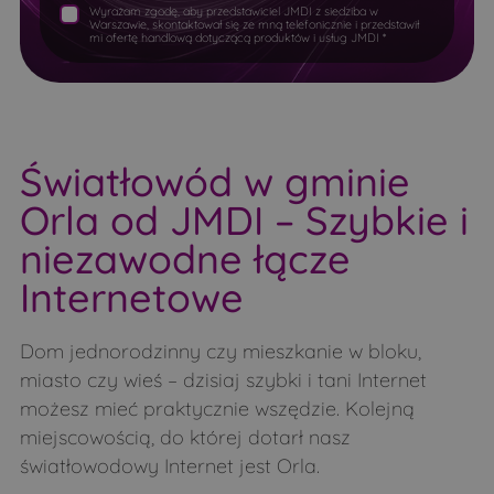
Wyrażam zgodę, aby przedstawiciel JMDI z siedziba w
Kłyzówka
Knorozy
Warszawie, skontaktował się ze mną telefonicznie i przedstawił
Stanisławowo
Stare Orzechowo
mi ofertę handlową dotyczącą produktów i usług JMDI *
Kobyla
Koćmiery
Topolina
Warszawa
Koczery
Koryciny
Wieliszew
Wierzbica
Korzeniówka
Korzeniówka Duża
Wilków Polski
Wójtostwo
Światłowód w gminie
Koski-Falki
Koski-Wypychy
Wólka Kikolska
Wołomin
Orla od JMDI – Szybkie i
Koszele
Koszewo
Wymysły
Ząbki
niezawodne łącze
Kowale
Kożuszki
Zamienie
Zapiecki
Internetowe
Krupice
Kruzy
Zegrze
Zegrze Południowe
Krynki-Jarki
Krzywa
Zielonka
Dom jednorodzinny czy mieszkanie w bloku,
Kułaki
Leśniki
miasto czy wieś – dzisiaj szybki i tani Internet
Leszczka Duża
Leszczka Mała
możesz mieć praktycznie wszędzie. Kolejną
miejscowością, do której dotarł nasz
Lubieszcze
Łapcie
światłowodowy Internet jest Orla.
Łapy
Łubice