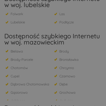
w woj. lubelskie
Folwark
Las
Lubelskie
Podłącze
Dostępność szybkiego Internetu
w woj. mazowieckim
Bielawa
Brody
Brody-Parcele
Bronisławka
Chotomów
Chrcynno
Cupel
Czarnowo
Dąbrowa Chotomowska
Dębe
Gąsiorowo
Grochowa
Jabłonna
Jadwisin