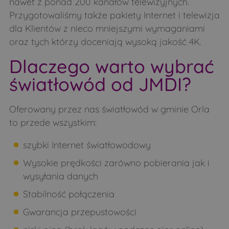
nawet z ponad 200 kanałów telewizyjnych.
Przygotowaliśmy także pakiety Internet i telewizja
Smolugi
Smorczewo
dla Klientów z nieco mniejszymi wymaganiami
Stare Bagińskie
Stare Moczydły
oraz tych którzy doceniają wysoką jakość 4K.
Strabla
Stryki
Dlaczego warto wybrać
Świdry
Świrydy
światłowód od JMDI?
Sytki
Szastały
Szczepany
Szczyty-Dzięciołowo
Oferowany przez nas światłowód w gminie Orla
to przede wszystkim:
Szczyty-Nowodwory
Szpaki
Teremiski
Tokary
szybki Internet światłowodowy
Topczewo
Trzeszczkowo
Wysokie prędkości zarówno pobierania jak i
wysyłania danych
Twarogi Lackie
Twarogi Ruskie
Stabilność połączenia
Twarogi-Mazury
Twarogi-Trąbnica
Gwarancja przepustowości
Twarogi-Wypychy
Warpechy Stare