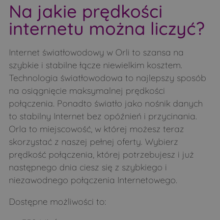
Na jakie prędkości
Łubin Kościelny
Łubin Rudołty
internetu można liczyć?
Łuczaje
Makarki
Malesze
Mień
Internet światłowodowy w Orli to szansa na
Mierzwin Duży
Mierzwin Mały
szybkie i stabilne łącze niewielkim kosztem.
Technologia światłowodowa to najlepszy sposób
Mierzynówka
Mieszuki
na osiągnięcie maksymalnej prędkości
Mikulicze
Minczewo
połączenia. Ponadto światło jako nośnik danych
Miodusy-Dworaki
Miodusy-Inochy
to stabilny Internet bez opóźnień i przycinania.
Orla to miejscowość, w której możesz teraz
Miodusy-Pokrzywne
Moczydły-Dubiny
skorzystać z naszej pełnej oferty. Wybierz
Moczydły-Kukiełki
Moczydły-Pszczółki
prędkość połączenia, której potrzebujesz i już
Morze
Nowe Bagieńskie
następnego dnia ciesz się z szybkiego i
niezawodnego połączenia Internetowego.
Nowoberezowo
Obniże
Obniże
Oleksin
Dostępne możliwości to:
Osówka
Osówka