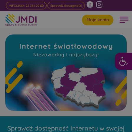
INFOLINIA: 22 381 20 00
Sprawdź dostępność
Moje konto
Otwórz 
Internet
Światłowodowy Twarogi-
Mazury
Niezawodny i najszybszy w rankingach
Sprawdź dostępność Internetu w swojej