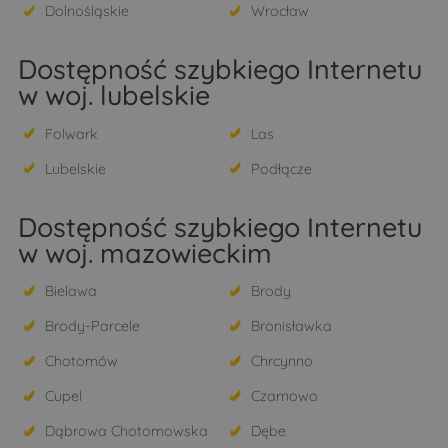
Dolnośląskie
Wrocław
Dostępność szybkiego Internetu
w woj. lubelskie
Folwark
Las
Lubelskie
Podłącze
Dostępność szybkiego Internetu
w woj. mazowieckim
Bielawa
Brody
Brody-Parcele
Bronisławka
Chotomów
Chrcynno
Cupel
Czarnowo
Dąbrowa Chotomowska
Dębe