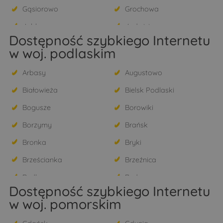
Gąsiorowo
Grochowa
Jabłonna
Jadwisin
Dostępność szybkiego Internetu
Janówek Pierwszy
Jaskółowo
w woj. podlaskim
Józefosław
Julianów
Arbasy
Augustowo
Kałuszyn
Kania Nowa
Białowieża
Bielsk Podlaski
Kania Polska
Kikoły
Bogusze
Borowiki
Kobyłka
Konstancin-Jeziorna
Borzymy
Brańsk
Kosewko
Kosewo
Bronka
Bryki
Krępa
Krubin
Brześcianka
Brzeźnica
Krzyczki Szumne
Krzyczki-Pieniążki
Budlewo
Budy
Krzyczki-Żabiczki
Kukarzewo
Dostępność szybkiego Internetu
Bujnowo
Burchaty
Legionowo
Lorcin
w woj. pomorskim
Chechłowo
Chojewo
Łacha
Łajsk