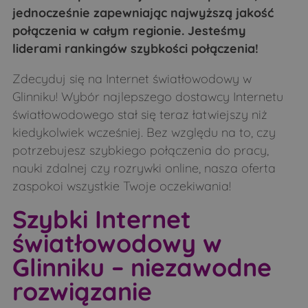
jednocześnie zapewniając najwyższą jakość
Łubin Rudołty
Łuczaje
połączenia w całym regionie. Jesteśmy
Makarki
Malesze
liderami rankingów szybkości połączenia!
Mień
Mierzwin Duży
Zdecyduj się na Internet światłowodowy w
Mierzwin Mały
Mierzynówka
Glinniku! Wybór najlepszego dostawcy Internetu
Mieszuki
Mikulicze
światłowodowego stał się teraz łatwiejszy niż
kiedykolwiek wcześniej. Bez względu na to, czy
Minczewo
Miodusy-Dworaki
potrzebujesz szybkiego połączenia do pracy,
Miodusy-Inochy
Miodusy-Pokrzywne
nauki zdalnej czy rozrywki online, nasza oferta
Moczydły-Dubiny
Moczydły-Kukiełki
zaspokoi wszystkie Twoje oczekiwania!
Moczydły-Pszczółki
Morze
Szybki Internet
Nowe Bagieńskie
Nowoberezowo
światłowodowy w
Obniże
Obniże
Glinniku – niezawodne
Oleksin
Orla
rozwiązanie
Osówka
Osówka