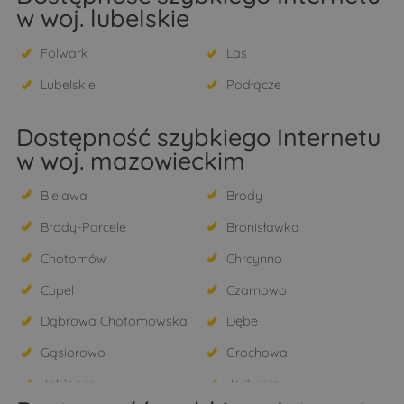
w woj. lubelskie
Folwark
Las
Lubelskie
Podłącze
Dostępność szybkiego Internetu
w woj. mazowieckim
Bielawa
Brody
Brody-Parcele
Bronisławka
Chotomów
Chrcynno
Cupel
Czarnowo
Dąbrowa Chotomowska
Dębe
Gąsiorowo
Grochowa
Jabłonna
Jadwisin