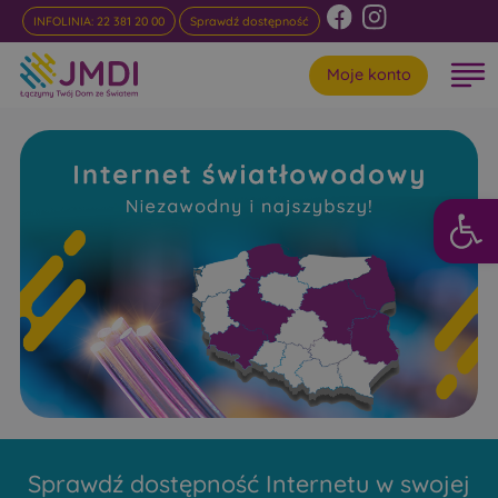
INFOLINIA: 22 381 20 00
Sprawdź dostępność
Moje konto
Otwórz 
Internet
Światłowodowy Glinnik
Niezawodny i najszybszy w rankingach
Sprawdź dostępność Internetu w swojej