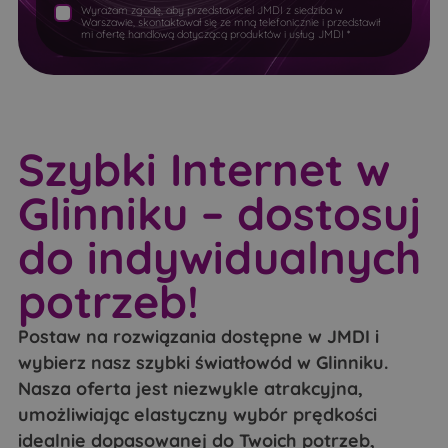
Wyrażam zgodę, aby przedstawiciel JMDI z siedziba w
Knorozy
Kobyla
Warszawie, skontaktował się ze mną telefonicznie i przedstawił
Stanisławowo
Stare Orzechowo
mi ofertę handlową dotyczącą produktów i usług JMDI *
Koćmiery
Koczery
Topolina
Warszawa
Koryciny
Korzeniówka
Wieliszew
Wierzbica
Korzeniówka Duża
Koski-Falki
Wilków Polski
Wójtostwo
Szybki Internet w
Koski-Wypychy
Koszele
Wólka Kikolska
Wołomin
Koszewo
Kowale
Glinniku – dostosuj
Wymysły
Ząbki
Kożuszki
Krupice
Zamienie
Zapiecki
do indywidualnych
Kruzy
Krynki-Jarki
Zegrze
Zegrze Południowe
potrzeb!
Krzywa
Kułaki
Zielonka
Leśniki
Leszczka Duża
Postaw na rozwiązania dostępne w JMDI i
wybierz nasz szybki światłowód w Glinniku.
Leszczka Mała
Lubieszcze
Nasza oferta jest niezwykle atrakcyjna,
Łapcie
Łapy
umożliwiając elastyczny wybór prędkości
Łubice
Łubin Kościelny
idealnie dopasowanej do Twoich potrzeb,