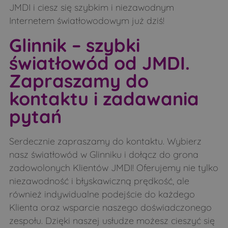
Werpol
Widźgowo
JMDI i ciesz się szybkim i niezawodnym
Wiktorzyn
Wilanowo
Internetem światłowodowym już dziś!
Wojeniec
Wólka Pietkowska
Glinnik – szybki
Wólka Zamkowa
Wypychy
światłowód od JMDI.
Wysokie Mazowieckie
Wyszki
Zapraszamy do
Zajęczniki
Zakrzewo
kontaktu i zadawania
Załuskie Koronne
Załuskie Kościelne
pytań
Zanie
Zbucz
Serdecznie zapraszamy do kontaktu. Wybierz
Zdrojki
nasz światłowód w Glinniku i dołącz do grona
zadowolonych Klientów JMDI! Oferujemy nie tylko
niezawodność i błyskawiczną prędkość, ale
również indywidualne podejście do każdego
Klienta oraz wsparcie naszego doświadczonego
zespołu. Dzięki naszej usłudze możesz cieszyć się