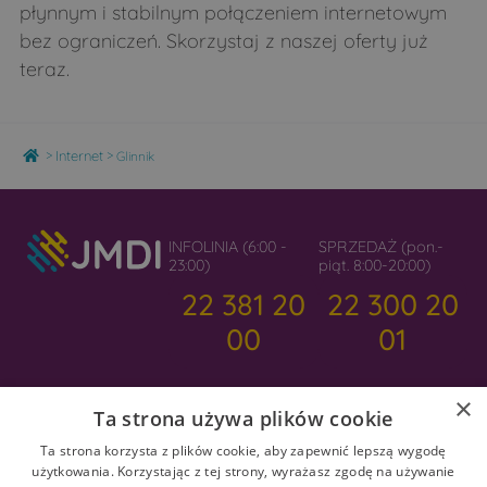
płynnym i stabilnym połączeniem internetowym
bez ograniczeń. Skorzystaj z naszej oferty już
teraz.
Home
>
>
Internet
Glinnik
INFOLINIA (6:00 -
SPRZEDAŻ (pon.-
23:00)
piąt. 8:00-20:00)
22 381 20
22 300 20
00
01
×
Ta strona używa plików cookie
Ta strona korzysta z plików cookie, aby zapewnić lepszą wygodę
użytkowania. Korzystając z tej strony, wyrażasz zgodę na używanie