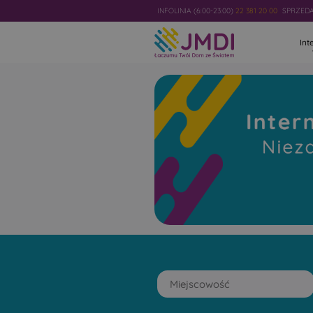
INFOLINIA (6:00-23:00)
22 381 20 00
SPRZEDAŻ
Int
Internet
Światłowod
Niezawodny i najszybszy w