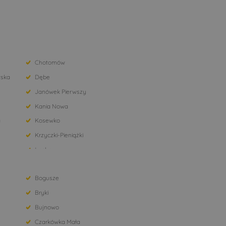
Chotomów
ska
Dębe
Janówek Pierwszy
Kania Nowa
a
Kosewko
Krzyczki-Pieniążki
Łacha
Marki
Bogusze
Nowe Orzechowo
Bryki
Olszewnica Stara
Bujnowo
Pomiechowo
Czarkówka Mała
Rembelszczyzna