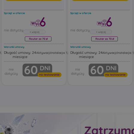
Sprzęt w ofercie
Sprzęt w ofercie
Router za 70 zł
Router za 70 zł
Warunki umowy
Warunki umowy
Długość umowy: 24
Długość umowy: 24
1,00 zł
Aktywacja: 19,00 zł
Instalacja: 1,00 zł
Aktywacja: 19,00 zł
Instalacja: 1
miesiące
miesiące
Router Huawei FG630
Router Huawei FG630
60
60
DNI
DNI
kresowy
Huawei FG630 to dwuzakresowy
Huawei FG630 to dwuzak
Mesh.
router Wi‑Fi 6 z funkcją Mesh.
router Wi‑Fi 6 z funkcją M
uter
Urządzenie działa jako router
Urządzenie działa jako rou
na testowanie
na testowanie
Wi‑Fi z portami Ethernet,
Wi‑Fi z portami Ethernet,
tandardy
obsługując najnowsze standardy
obsługując najnowsze st
ntne
bezprzewodowe, inteligentne
bezprzewodowe, inteligen
czne
przełączanie i automatyczne
przełączanie i automatyc
.
rozszerzanie zasięgu sieci.
rozszerzanie zasięgu sieci.
ać w
Ten model może pracować w
Ten model może pracowa
ch, w
różnych trybach sieciowych, w
różnych trybach sieciowy
tym jako:
tym jako:
główny router Wi‑Fi
główny router Wi‑Fi
ss Point
punkt dostępowy Access Point
punkt dostępowy Acce
jące
urządzenie rozszerzające
urządzenie rozszerzaj