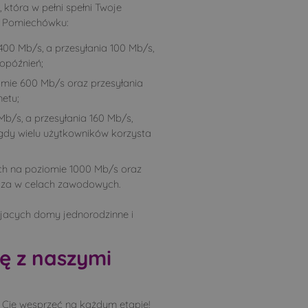
tóra w pełni spełni Twoje
 w Pomiechówku:
00 Mb/s, a przesyłania 100 Mb/s,
 opóźnień;
mie 600 Mb/s oraz przesyłania
etu;
b/s, a przesyłania 160 Mb/s,
gdy wielu użytkowników korzysta
ch na poziomie 1000 Mb/s oraz
zcza w celach zawodowych.
ujacych domy jednorodzinne i
ę z naszymi
y Cię wesprzeć na każdym etapie!