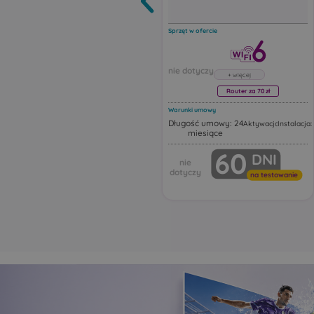
Sprzęt w ofercie
Router za 70 zł
Warunki umowy
Długość umowy: 24
Aktywacja: 19,00 zł
Instalacja: 
miesiące
Router Huawei FG630
60
DNI
Huawei FG630 to dwuza
router Wi‑Fi 6 z funkcją 
Urządzenie działa jako ro
na testowanie
Wi‑Fi z portami Ethernet,
obsługując najnowsze s
bezprzewodowe, intelige
przełączanie i automaty
rozszerzanie zasięgu sieci
Ten model może pracow
różnych trybach sieciowy
tym jako:
główny router Wi‑Fi
punkt dostępowy Acce
urządzenie rozszerza