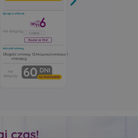
Sprzęt w ofercie
Sprzęt w ofercie
Router za 70 zł
Router za 70 zł
Warunki umowy
Warunki umowy
Długość umowy: 12
Długość umowy: 24
,00 zł
Aktywacja: 19,00 zł
Instalacja: 1,00 zł
Aktywacja: 19,00 zł
Instalacja: 1,
miesięcy
miesiące
Router Huawei FG630
Router Huawei FG630
60
60
DNI
DNI
resowy
Huawei FG630 to dwuzakresowy
Huawei FG630 to dwuzakr
esh.
router Wi‑Fi 6 z funkcją Mesh.
router Wi‑Fi 6 z funkcją Me
ter
Urządzenie działa jako router
Urządzenie działa jako rou
na testowanie
na testowanie
Wi‑Fi z portami Ethernet,
Wi‑Fi z portami Ethernet,
andardy
obsługując najnowsze standardy
obsługując najnowsze sta
tne
bezprzewodowe, inteligentne
bezprzewodowe, inteligen
zne
przełączanie i automatyczne
przełączanie i automatycz
rozszerzanie zasięgu sieci.
rozszerzanie zasięgu sieci.
ć w
Ten model może pracować w
Ten model może pracowa
ch, w
różnych trybach sieciowych, w
różnych trybach sieciowyc
tym jako:
tym jako:
główny router Wi‑Fi
główny router Wi‑Fi
ss Point
punkt dostępowy Access Point
punkt dostępowy Acces
ące
urządzenie rozszerzające
urządzenie rozszerzają