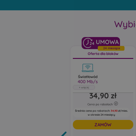
Wybi
24
24 miesiące
Oferta dla bloków
Światłowód
400 Mb/s
Światłowód
34,90 zł
400 Mb/s
Abonament uwzględnia rabat 5 zł za e-
fakturę oraz 5 zł za zgody marketingowe
Cena po rabatach
Średnia cena po rabatach:
34,90
zł/mies.
Pobieraj do: 400 Mb/s
w okresie 24 miesięcy
Wysyłaj do: 100 Mb/s
ZAMÓW