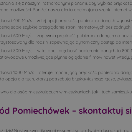
ania się z naszymi różnorodnymi planami, aby wybrać prędkość, k
zone możliwości. Poniżej nasza oferta obejmująca szybki internet
kości 400 Mb/s – w tej opcji prędkość pobierania danych wynosi 4
 cenią sobie szybkie przeglądanie stron internetowych bez żadnych
dkości 600 Mb/s – zapewnia prędkość pobierania danych na pozio
rzystosowany dla rodzin, zapewniając dynamiczny dostęp do intern
kości 800 Mb/s – w tej opcji prędkość pobierania danych to 800 M
iatłowodowe umożliwiające płynne oglądanie filmów nawet wtedy, 
dkości 1000 Mb/s – oferuje imponującą prędkość pobierania dany
to opcja dla tych, którzy potrzebują błyskawicznego łącza, zwłas
wno dla osób mieszkających w mieszkaniach, jak i tych zamieszk
ód Pomiechówek – skontaktuj si
 dziś! Nasi wykwalifikowani eksperci są do Twojej dyspozycji, ab